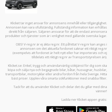
Klicket tar inget ansvar för annonsens innehåll eller tillgänglighet.
Annonsen kan vara ofullständig. Fullständig information kan erhållas
direkt från säljaren. Säljaren ansvarar för att de endast annonsera
produkter och tjänster som är i enlighet med gällande svenska lagar.
OBS! V-reg.nr är ej äkta reg.nr. Ett påhittat V-reg.nr kan anges i
annonsen om det aktuella fordonet saknar ett riktigt reg.nr
(exempelvis att fordonet är helt nytt eller har importerats och ej
tilldelats ett riktigt reg.nr av Transportstyrelsen än).
Klicket.se
: Enkel, trygg och användarvänlig söktjänst för dig som ska
köpa och sälja
nya och begagnade bilar
,
båtar
,
husvagnar
,
husbilar
,
transportbilar
,
motorcyklar
eller andra fordon från hela Sverige. Hitta
bäst priser. Upplev våra smarta sökfunktioner med snabba filter.
Tack för att du använder
Klicket
och delar det du gillar med dina
vänner!
Ladda ner
Klicket-appen
gratis: