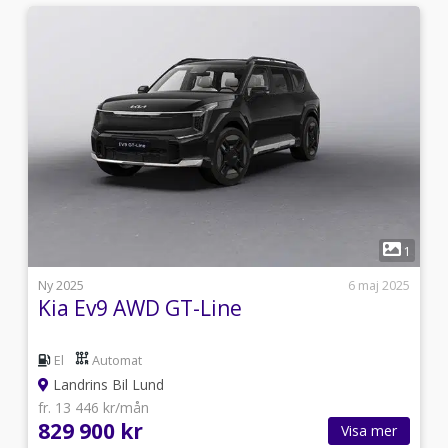
1
1
i
Ny 2025
6 maj 2025
Kia Ev9 AWD GT-Line
El
Automat
Landrins Bil Lund
fr. 13 446 kr/mån
829 900 kr
Visa mer