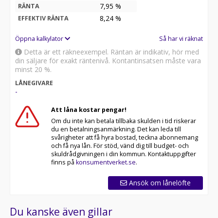
7,95 %
RÄNTA
8,24
%
EFFEKTIV RÄNTA
Öppna kalkylator
Så har vi räknat
Detta är ett räkneexempel. Räntan är indikativ, hör med
din säljare för exakt räntenivå. Kontantinsatsen måste vara
minst 20 %.
LÅNEGIVARE
-
Att låna kostar pengar!
Om du inte kan betala tillbaka skulden i tid riskerar
du en betalningsanmärkning. Det kan leda till
svårigheter att få hyra bostad, teckna abonnemang
och få nya lån. För stöd, vänd dig till budget- och
skuldrådgivningen i din kommun. Kontaktuppgifter
finns på
konsumentverket.se
.
Ansök om lånelöfte
Du kanske även gillar