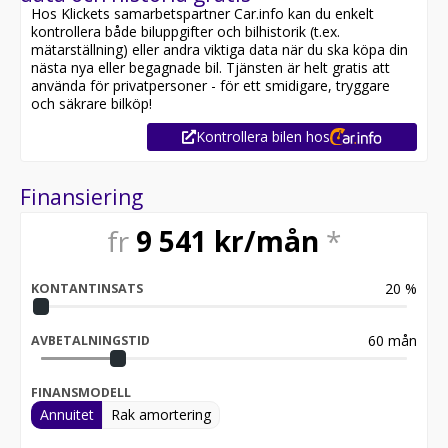
Hos Klickets samarbetspartner Car.info kan du enkelt
kontrollera både biluppgifter och bilhistorik (t.ex.
mätarställning) eller andra viktiga data när du ska köpa din
nästa nya eller begagnade bil. Tjänsten är helt gratis att
använda för privatpersoner - för ett smidigare, tryggare
och säkrare bilköp!
Kontrollera bilen hos
Finansiering
fr
9 541
kr/mån
*
20
%
KONTANTINSATS
60
mån
AVBETALNINGSTID
FINANSMODELL
Annuitet
Rak amortering