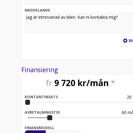
Välkommen in till oss på Aftén Bil i Åkersberga, ni 
MEDDELANDE
Aftén Bil - En riktigt bra bilaffär!
Vi
Finansiering
fr
9 720
kr/mån
*
20
KONTANTINSATS
60
må
AVBETALNINGSTID
FINANSMODELL