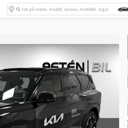
Sök på märke, modell, version, modellår, reg.nr