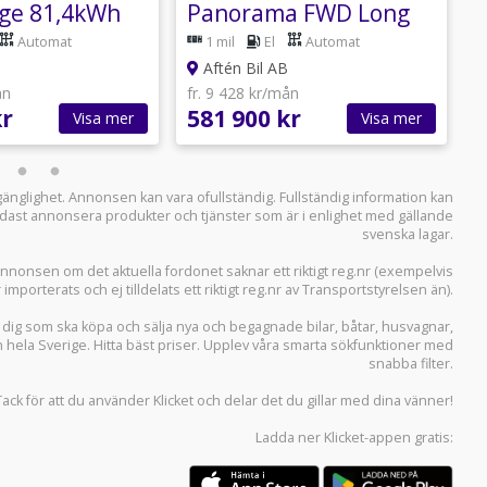
ge 81,4kWh
Panorama FWD Long
L
Range Business
Automat
1 mil
El
Automat
Edition
Aftén Bil AB
ån
fr. 9 428 kr/mån
f
kr
581 900 kr
5
Visa mer
Visa mer
llgänglighet. Annonsen kan vara ofullständig. Fullständig information kan
 endast annonsera produkter och tjänster som är i enlighet med gällande
svenska lagar.
i annonsen om det aktuella fordonet saknar ett riktigt reg.nr (exempelvis
r importerats och ej tilldelats ett riktigt reg.nr av Transportstyrelsen än).
r dig som ska köpa och sälja
nya och begagnade bilar
,
båtar
,
husvagnar
,
n hela Sverige. Hitta bäst priser. Upplev våra smarta sökfunktioner med
snabba filter.
Tack för att du använder
Klicket
och delar det du gillar med dina vänner!
Ladda ner
Klicket-appen
gratis: