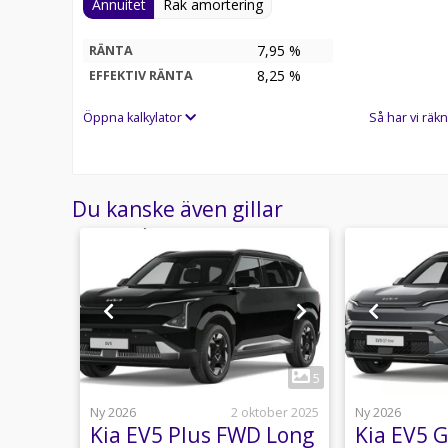
Annuitet
Rak amortering
7,95 %
RÄNTA
8,25
%
EFFEKTIV RÄNTA
Öppna kalkylator
Så har vi räkn
Du kanske även gillar
1
27
5
usti 17:07
Ny 2026
2 oktober 2025
Ny 2026
Kia EV5 Plus FWD Long
Kia EV5 