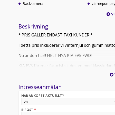
Backkamera
värmepumps
Vi
Beskrivning
* PRIS GÄLLER ENDAST TAXI KUNDER *
I detta pris inkluderar vi vinterhjul och gummimattor 
Nu är den här!! HELT NYA KIA EV5 FWD!
KIA EV5 förenar futuristisk design med klassleda
Preliminärt WLTP på upp till 530km och snabbladd
arkitektur.
Intresseanmälan
Bilen finns ej i lager, Annons avser fabriksbeställn
och leveranstid kan variera. Kontakta oss för mer i
NÄR ÄR KÖPET AKTUELLT?
Vi tar gärna mot er bil i inbyte oavsett ålder/milta
just er. Tveka inte på att kontakta oss för rådgivnin
E-POST
*