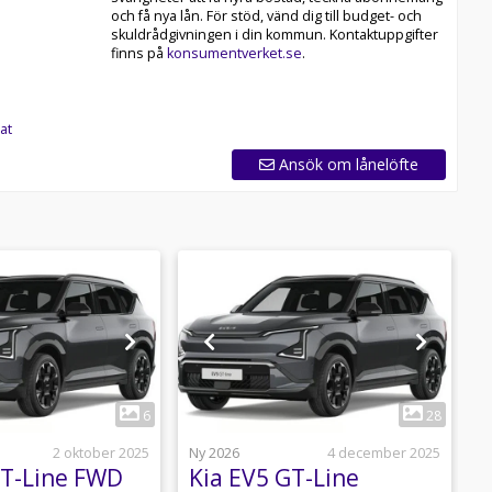
och få nya lån. För stöd, vänd dig till budget- och
skuldrådgivningen i din kommun. Kontaktuppgifter
finns på
konsumentverket.se
.
at
Ansök om lånelöfte
1
1
6
28
2 oktober 2025
Ny 2026
4 december 2025
N
GT-Line FWD
Kia EV5 GT-Line
K