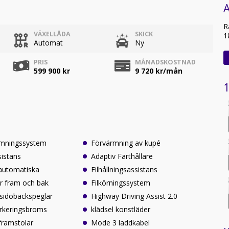
A
R
VÄXELLÅDA
SKICK
1
Automat
Ny
PRIS
MÅNADSKOSTNAD
599 900 kr
9 720
kr/mån
1
rmningssystem
Förvärmning av kupé
istans
Adaptiv Farthållare
automatiska
Filhållningsassistans
ar fram och bak
Filkörningssystem
sidobackspeglar
Highway Driving Assist 2.0
arkeringsbroms
klädsel konstläder
framstolar
Mode 3 laddkabel