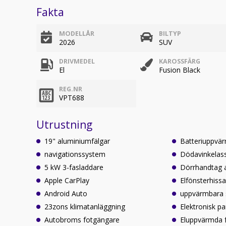
Fakta
MODELLÅR
BILTYP
2026
SUV
DRIVMEDEL
KAROSSFÄRG
El
Fusion Black
REG.NR
VPT688
Utrustning
19" aluminiumfälgar
Batteriuppvä
navigationssystem
Dödavinkelass
5 kW 3-fasladdare
Dörrhandtag 
Apple CarPlay
Elfönsterhiss
Android Auto
uppvärmbara 
23zons klimatanläggning
Elektronisk p
Autobroms fotgängare
Eluppvärmda 