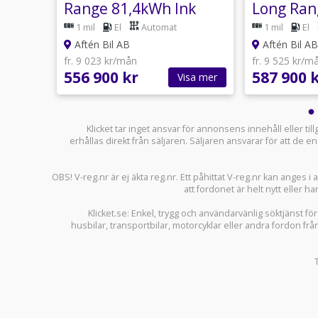
ong
Range 81,4kWh Ink
Long Ran
VHJUL
Ink VHJU
at
1 mil
El
Automat
1 mil
El
Aftén Bil AB
Aftén Bil AB
fr. 9 023 kr/mån
fr. 9 525 kr/m
556 900 kr
587 900 
sa mer
Visa mer
Klicket tar inget ansvar för annonsens innehåll eller ti
erhållas direkt från säljaren. Säljaren ansvarar för att de
OBS! V-reg.nr är ej äkta reg.nr. Ett påhittat V-reg.nr kan anges 
att fordonet är helt nytt eller ha
Klicket.se
: Enkel, trygg och användarvänlig söktjänst fö
husbilar
,
transportbilar
,
motorcyklar
eller andra fordon frå