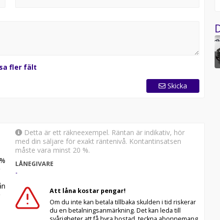
hittar oss på Korsgärdesvägen 8.
D
sa fler fält
Skicka
Detta är ett räkneexempel. Räntan är indikativ, hör
med din säljare för exakt räntenivå. Kontantinsatsen
måste vara minst 20 %.
%
LÅNEGIVARE
-
n
Att låna kostar pengar!
Om du inte kan betala tillbaka skulden i tid riskerar
du en betalningsanmärkning. Det kan leda till
svårigheter att få hyra bostad, teckna abonnemang