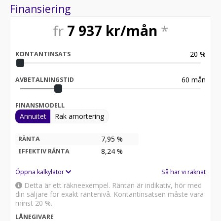
Finansiering
fr
7 937
kr/mån
*
20
%
KONTANTINSATS
60
mån
AVBETALNINGSTID
FINANSMODELL
Annuitet
Rak amortering
7,95 %
RÄNTA
8,24
%
EFFEKTIV RÄNTA
Öppna kalkylator
Så har vi räknat
Detta är ett räkneexempel. Räntan är indikativ, hör med
din säljare för exakt räntenivå. Kontantinsatsen måste vara
minst 20 %.
LÅNEGIVARE