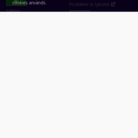
cookies används.
Om Klicket
Produkter & tjänster
Säljtips
Annonsera
Kontakt & support
Bli kund hos Klicket
Press
Handlarlogin
Tyck till om Klicket
Följ oss
Appar
Facebook
iPhone & iPad (App Store)
Instagram
Android (Google Play)
LinkedIn
#klicket
Snabblänkar:
Arbetsmaskin
•
ATV & snöskoter
•
Bil
•
Buss
•
Båt
•
Husbil & husvagn
•
Hästbil & hästsläp
•
Lastbil
•
Motorcykel & moped
•
Släpfordon