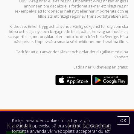
OBS! V-reg.nr är ej äkta reg.nr. Ett påhittat V-reg.nr kan anges i
annonsen om det aktuella fordonet saknar ett riktigt reg.nr
(exempelvis att fordonet är helt nytt eller har importerats och ej
tilldelats ett riktigt reg.nr av Transportstyrelsen än).
Klicket.se
: Enkel, trygg och användarvänlig söktjänst för dig som ska
köpa och sälja
nya och begagnade bilar
,
båtar
,
husvagnar
,
husbilar
,
transportbilar
,
motorcyklar
eller andra fordon från hela Sverige. Hitta
bäst priser. Upplev våra smarta sökfunktioner med snabba filter.
Tack för att du använder
Klicket
och delar det du gillar med dina
vänner!
Ladda ner
Klicket-appen
gratis:
Klicket använder cookies för att göra din
OK
Klicket
För företag
användarupplevelse så bra som möjligt. Genom att
fortsätta använda vår webbplats accepterar du att