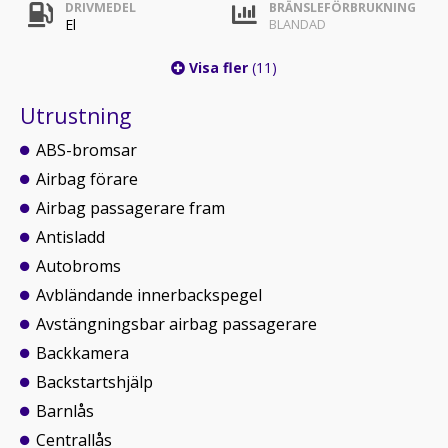
DRIVMEDEL
BRÄNSLEFÖRBRUKNING
El
BLANDAD
Visa fler
(11)
Utrustning
ABS-bromsar
Airbag förare
Airbag passagerare fram
Antisladd
Autobroms
Avbländande innerbackspegel
Avstängningsbar airbag passagerare
Backkamera
Backstartshjälp
Barnlås
Centrallås