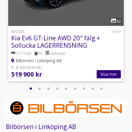
1
9
82
i
Ny 2025
6 juni
Kia Ev6 GT-Line AWD 20" fälg +
Sollucka LAGERRENSNING
3 177 mil
El
Automat
Bilbörsen i Linköping AB
fr. 8 423 kr/mån
519 900 kr
Visa mer
Bilbörsen i Linköping AB