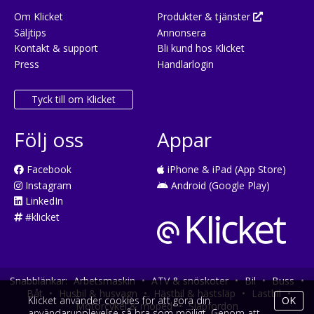
Om Klicket
Produkter & tjänster
Säljtips
Annonsera
Kontakt & support
Bli kund hos Klicket
Press
Handlarlogin
Tyck till om Klicket
Följ oss
Appar
Facebook
iPhone & iPad (App Store)
Instagram
Android (Google Play)
LinkedIn
#klicket
Snabblänkar:
Arbetsmaskin
•
ATV & snöskoter
•
Bil
•
Buss
•
Båt
•
Husbil & husvagn
•
Hästbil & hästsläp
•
Lastbil
•
Klicket använder cookies för att göra din
OK
Motorcykel & moped
•
Släpfordon
användarupplevelse så bra som möjligt. Genom att