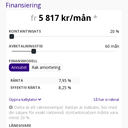
Finansiering
fr
5 817
kr/mån
*
20
%
KONTANTINSATS
60
mån
AVBETALNINGSTID
FINANSMODELL
Annuitet
Rak amortering
7,95 %
RÄNTA
8,25
%
EFFEKTIV RÄNTA
Öppna kalkylator
Så har vi räknat
Detta är ett räkneexempel. Räntan är indikativ, hör med
din säljare för exakt räntenivå. Kontantinsatsen måste vara
minst 20 %.
LÅNEGIVARE