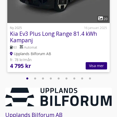
1
4
20
5
Ny 2025
16 januari 2025
Kia Ev3 Plus Long Range 81.4 kWh
Kampanj
El
Automat
Upplands Bilforum AB
fr. 78 kr/mån
4 795 kr
Visa mer
Upplands Bilforum AB