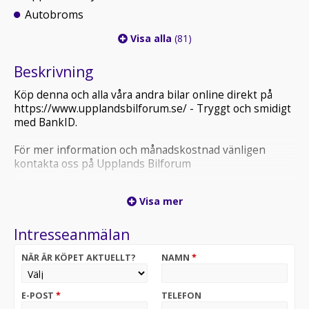
Autobroms
Visa alla
(81)
Beskrivning
Köp denna och alla våra andra bilar online direkt på
https://www.upplandsbilforum.se/ - Tryggt och smidigt
med BankID.
För mer information och månadskostnad vänligen
kontakta oss på Upplands Bilforum
Kia Godkänd – Begagnade bilar genomgångna med
Visa mer
största omsorg – kontrollerad på över 100 punkter.
Intresseanmälan
NÄR ÄR KÖPET AKTUELLT?
NAMN
*
E-POST
*
TELEFON