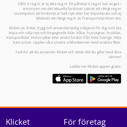
OBS! V-reg.nr är ej äkta reg.nr. Ett påhittat V-reg.nr kan anges i
annonsen om det aktuella fordonet saknar ett riktigt reg.nr
(exempelvis att fordonet är helt nytt eller har importerats och ej
tilldelats ett riktigt reg.nr av Transportstyrelsen än).
Klicket.se
: Enkel, trygg och användarvänlig söktjänst för dig som ska
köpa och sälja
nya och begagnade bilar
,
båtar
,
husvagnar
,
husbilar
,
transportbilar
,
motorcyklar
eller andra fordon från hela Sverige. Hitta
bäst priser. Upplev våra smarta sökfunktioner med snabba filter.
Tack för att du använder
Klicket
och delar det du gillar med dina
vänner!
Ladda ner
Klicket-appen
gratis:
Klicket
För företag