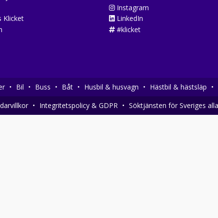
Instagram
 Klicket
LinkedIn
n
#klicket
er
•
Bil
•
Buss
•
Båt
•
Husbil & husvagn
•
Hästbil & hästsläp
•
arvillkor
•
Integritetspolicy & GDPR
•
Söktjänsten för Sveriges all