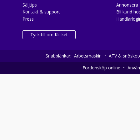
Säljtips
Annonsera
Kontakt & support
Bli kund hos
Press
Handlarlogi
Tyck till om Klicket
Snabblänkar:
Arbetsmaskin
•
ATV & snöskot
Fordonsköp online
•
Använd