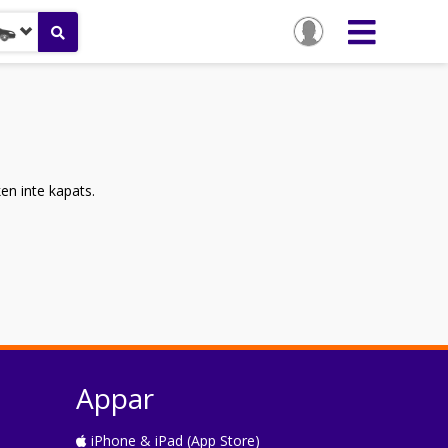
ken inte kapats.
Appar
iPhone & iPad (App Store)