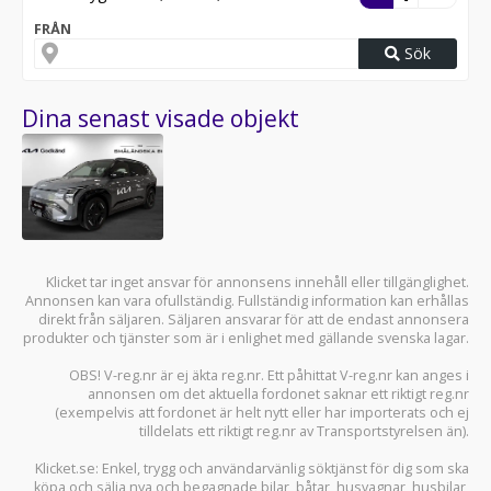
FRÅN
Sök
Dina senast visade objekt
Klicket tar inget ansvar för annonsens innehåll eller tillgänglighet.
Annonsen kan vara ofullständig. Fullständig information kan erhållas
direkt från säljaren. Säljaren ansvarar för att de endast annonsera
produkter och tjänster som är i enlighet med gällande svenska lagar.
OBS! V-reg.nr är ej äkta reg.nr. Ett påhittat V-reg.nr kan anges i
annonsen om det aktuella fordonet saknar ett riktigt reg.nr
(exempelvis att fordonet är helt nytt eller har importerats och ej
tilldelats ett riktigt reg.nr av Transportstyrelsen än).
Klicket.se
: Enkel, trygg och användarvänlig söktjänst för dig som ska
köpa och sälja
nya och begagnade bilar
,
båtar
,
husvagnar
,
husbilar
,