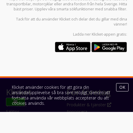
transportbilar
,
motorcyklar
eller andra fordon från hela Sverige. Hitta
bäst priser. Upplev våra smarta sökfunktioner med snabba filter.
Tack för att du använder
Klicket
och delar det du gillar med dina
vänner!
Ladda ner
Klicket-appen
gratis:
Klicket använder cookies för att göra din
OK
Klicket
För företag
användarupplevelse så bra som möjligt. Genom att
fortsätta använda vår webbplats accepterar du att
cookies används.
Om Klicket
Produkter & tjänster
Säljtips
Annonsera
Kontakt & support
Bli kund hos Klicket
Press
Handlarlogin