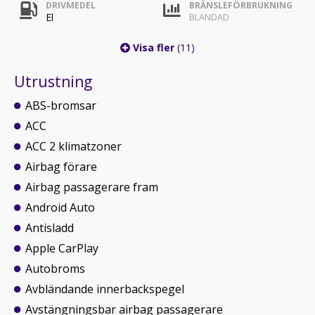
DRIVMEDEL
BRÄNSLEFÖRBRUKNING
El
BLANDAD
Visa fler
(11)
Utrustning
ABS-bromsar
ACC
ACC 2 klimatzoner
Airbag förare
Airbag passagerare fram
Android Auto
Antisladd
Apple CarPlay
Autobroms
Avbländande innerbackspegel
Avstängningsbar airbag passagerare