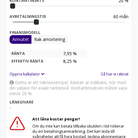
20
%
KONTANTINSATS
60
mån
AVBETALNINGSTID
FINANSMODELL
Annuitet
Rak amortering
7,95 %
RÄNTA
8,25
%
EFFEKTIV RÄNTA
Öppna kalkylator
Så har vi räknat
Detta är ett räkneexempel. Räntan är indikativ, hör med
din säljare för exakt räntenivå. Kontantinsatsen måste vara
minst 20 %.
LÅNEGIVARE
-
Att låna kostar pengar!
Om du inte kan betala tillbaka skulden i tid riskerar
du en betalningsanmärkning. Det kan leda till
svårigheter att få hyra bostad, teckna abonnemang