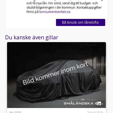
och få nya lån. För stöd, vänd dig till budget- och
skuldrådgivningen i din kommun. Kontaktuppgifter
finns på
konsumentverket.se
.
Ansök om lånelöfte
Du kanske även gillar
6
1
i
Ny 2025
29 juli 2025