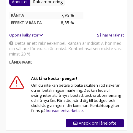
Annuitet
Rak amortering
7,95 %
RÄNTA
8,35
%
EFFEKTIV RÄNTA
Öppna kalkylator
Så har vi räknat
Detta är ett räkneexempel. Räntan är indikativ, hör med
din säljare för exakt räntenivå. Kontantinsatsen måste vara
minst 20 %.
LÅNEGIVARE
-
Att låna kostar pengar!
Om du inte kan betala tillbaka skulden i tid riskerar
du en betalningsanmärkning. Det kan leda till
svårigheter att få hyra bostad, teckna abonnemang
och få nya lån. För stöd, vänd dig till budget- och
skuldrådgivningen i din kommun. Kontaktuppgifter
finns på
konsumentverket.se
.
Ansök om lånelöfte