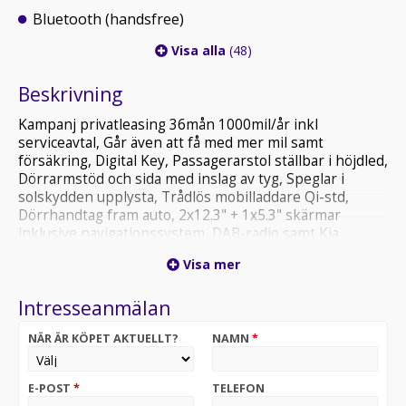
Bluetooth (handsfree)
Visa alla
(48)
Beskrivning
Kampanj privatleasing 36mån 1000mil/år inkl
serviceavtal, Går även att få med mer mil samt
försäkring, Digital Key, Passagerarstol ställbar i höjdled,
Dörrarmstöd och sida med inslag av tyg, Speglar i
solskydden upplysta, Trådlös mobilladdare Qi-std,
Dörrhandtag fram auto, 2x12.3" + 1x5.3" skärmar
inklusive navigationssystem, DAB-radio samt Kia
Connect, 10.5 kW 3-fasladdare (Ombordladdare), Apple
Visa mer
CarPlay™ och Android Auto™, ACC 2-zons
klimatanläggning, Autobroms med fotgängar- &
Intresseanmälan
cyklistskydd, Autobroms vid vänstersväng & korsning,
Backkamera med dynamisk projicering,
NÄR ÄR KÖPET AKTUELLT?
NAMN
*
Batteriuppvärmningssystem för optimal laddning vid
låga temperaturer, Dödavinkelvarning & varning för
bakomvarande trafik, Elfönsterhissar fram och bak,
E-POST
*
TELEFON
Elinfällbara elinställbara & uppvärmbara