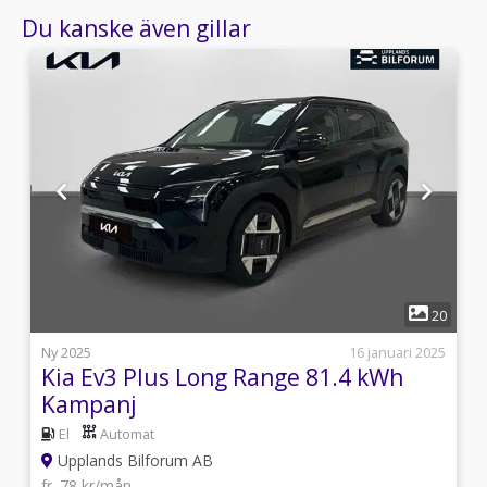
Du kanske även gillar
1
6
20
s
Ny 2025
16 januari 2025
Kia Ev3 Plus Long Range 81.4 kWh
Kampanj
El
Automat
Upplands Bilforum AB
fr. 78 kr/mån