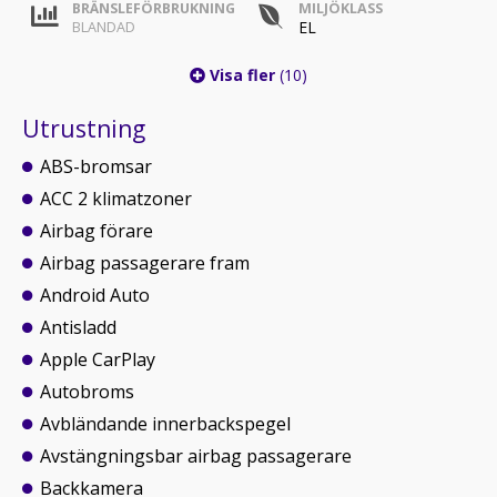
BRÄNSLEFÖRBRUKNING
MILJÖKLASS
EL
BLANDAD
Visa fler
(10)
Utrustning
ABS-bromsar
ACC 2 klimatzoner
Airbag förare
Airbag passagerare fram
Android Auto
Antisladd
Apple CarPlay
Autobroms
Avbländande innerbackspegel
Avstängningsbar airbag passagerare
Backkamera