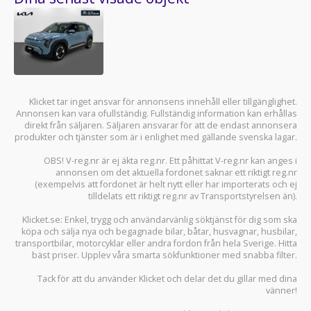
Klicket tar inget ansvar för annonsens innehåll eller tillgänglighet.
Annonsen kan vara ofullständig. Fullständig information kan erhållas
direkt från säljaren. Säljaren ansvarar för att de endast annonsera
produkter och tjänster som är i enlighet med gällande svenska lagar.
OBS! V-reg.nr är ej äkta reg.nr. Ett påhittat V-reg.nr kan anges i
annonsen om det aktuella fordonet saknar ett riktigt reg.nr
(exempelvis att fordonet är helt nytt eller har importerats och ej
tilldelats ett riktigt reg.nr av Transportstyrelsen än).
Klicket.se
: Enkel, trygg och användarvänlig söktjänst för dig som ska
köpa och sälja
nya och begagnade bilar
,
båtar
,
husvagnar
,
husbilar
,
transportbilar
,
motorcyklar
eller andra fordon från hela Sverige. Hitta
bäst priser. Upplev våra smarta sökfunktioner med snabba filter.
Tack för att du använder
Klicket
och delar det du gillar med dina
vänner!