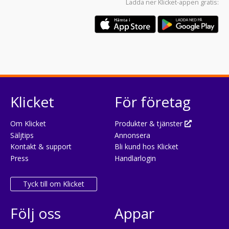
Ladda ner
Klicket-appen
gratis:
Klicket
För företag
Om Klicket
Produkter & tjänster
Säljtips
Annonsera
Kontakt & support
Bli kund hos Klicket
Press
Handlarlogin
Tyck till om Klicket
Följ oss
Appar