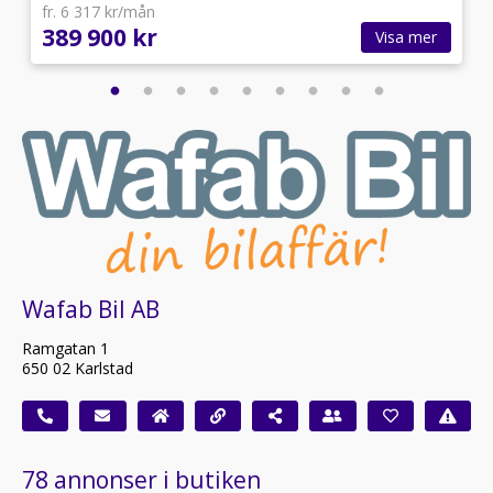
fr. 6 317 kr/mån
• Speglar i solskydden upplysta
389 900 kr
Visa mer
• Trådlös mobilladdare - Qi-std.
Wafab Bil AB
Ramgatan 1
650 02 Karlstad
78 annonser i butiken