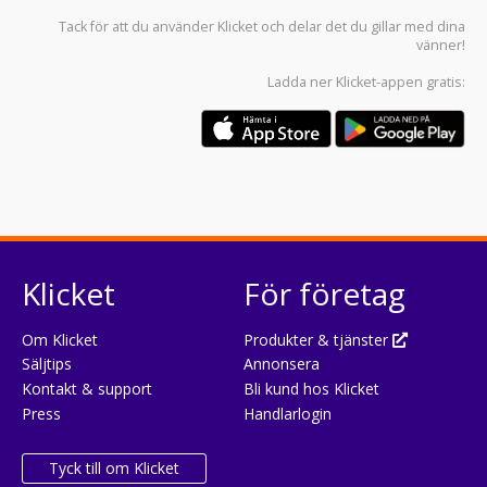
Tack för att du använder
Klicket
och delar det du gillar med dina
vänner!
Ladda ner
Klicket-appen
gratis:
Klicket
För företag
Om Klicket
Produkter & tjänster
Säljtips
Annonsera
Kontakt & support
Bli kund hos Klicket
Press
Handlarlogin
Tyck till om Klicket