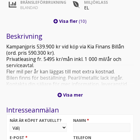
BRÄNSLEFÖRBRUKNING
MILJÖKLASS
EL
BLANDAD
Visa fler
(10)
Beskrivning
Kampanjpris 539.900 kr vid köp via Kia Finans Billån
(ord. pris 590.300 kr).
Privatleasing fr. 5495 kr/mån inkl. 1 000 mil/år och
serviceavtal.
Fler mil per år kan läggas till mot extra kostnad.
Bilen finns för beställning. Pearl/metallic lack ingår.
Kontakta din säljare för mer information, leveranstid
och eventuell lagerbil för omgående leverans.
Visa mer
Välkommen till oss på Wafab Bil, din bilaffär!
Intresseanmälan
• 17" aluminiumfälgar
NÄR ÄR KÖPET AKTUELLT?
NAMN
*
• 2x12.3" + 1x5.3" skärmar inklusive navigationssystem,
DAB-radio samt Kia Connect
• 10, 5 kW 3-fasladdare (Ombordladdare)
E-POST
*
TELEFON