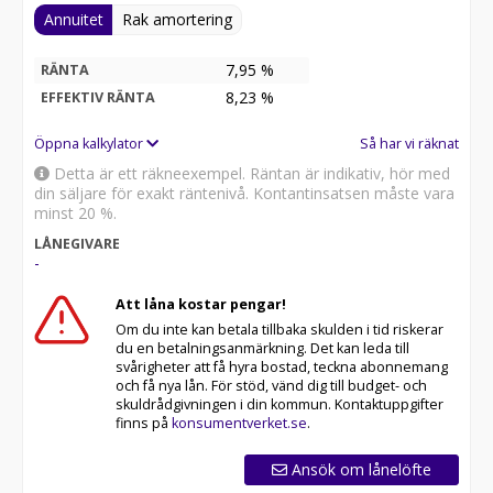
• Nyckelfritt system med startknapp
Annuitet
Rak amortering
• Parkeringssensorer fram och bak
• LED-reflektorstrålkastare
7,95 %
RÄNTA
• Ratt, läderklädd (konstläder) och eluppvärmd
8,23
%
EFFEKTIV RÄNTA
• Rattpaddlar för nivå av bromsenergiåtervinning
• Regnsensor
Öppna kalkylator
Så har vi räknat
• Ryggstöd bak, fäll-/delbart 60/40
• Takreling
Detta är ett räkneexempel. Räntan är indikativ, hör med
• Trötthetsvarnare (Driver Attention Warning)
din säljare för exakt räntenivå. Kontantinsatsen måste vara
• USB C
minst 20 %.
• Vätskekylt batteri som tillåter upprepade
LÅNEGIVARE
snabbladdningar (DC-laddning)
-
• Automatisk avbländbar innerbackspegel
• Digitala LED "Cube" - strålkastare
Att låna kostar pengar!
• Dödavinkelassistans
Om du inte kan betala tillbaka skulden i tid riskerar
• Elmanövrerad baklucka
du en betalningsanmärkning. Det kan leda till
• Elmanövrerad förarstol
svårigheter att få hyra bostad, teckna abonnemang
och få nya lån. För stöd, vänd dig till budget- och
• Förarstol med elsvankstöd
skuldrådgivningen i din kommun. Kontaktuppgifter
• LED bakljus (sida och baklucka)
finns på
konsumentverket.se
.
• Klädsel, konstläder
• Tonade rutor från B-stolpen
Ansök om lånelöfte
• Vehicle to Load (V2L) Möjliggör bilen som en "mobil