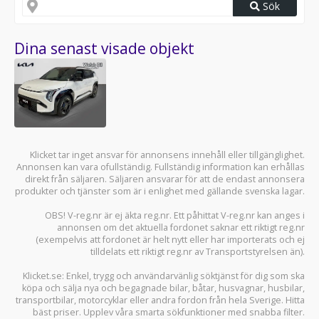
Sök
Dina senast visade objekt
Klicket tar inget ansvar för annonsens innehåll eller tillgänglighet.
Annonsen kan vara ofullständig. Fullständig information kan erhållas
direkt från säljaren. Säljaren ansvarar för att de endast annonsera
produkter och tjänster som är i enlighet med gällande svenska lagar.
OBS! V-reg.nr är ej äkta reg.nr. Ett påhittat V-reg.nr kan anges i
annonsen om det aktuella fordonet saknar ett riktigt reg.nr
(exempelvis att fordonet är helt nytt eller har importerats och ej
tilldelats ett riktigt reg.nr av Transportstyrelsen än).
Klicket.se
: Enkel, trygg och användarvänlig söktjänst för dig som ska
köpa och sälja
nya och begagnade bilar
,
båtar
,
husvagnar
,
husbilar
,
transportbilar
,
motorcyklar
eller andra fordon från hela Sverige. Hitta
bäst priser. Upplev våra smarta sökfunktioner med snabba filter.