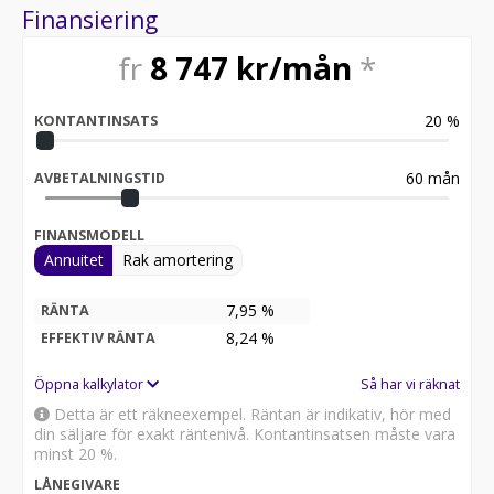
Finansiering
fr
8 747
kr/mån
*
20
%
KONTANTINSATS
60
mån
AVBETALNINGSTID
FINANSMODELL
Annuitet
Rak amortering
7,95 %
RÄNTA
8,24
%
EFFEKTIV RÄNTA
Öppna kalkylator
Så har vi räknat
Detta är ett räkneexempel. Räntan är indikativ, hör med
din säljare för exakt räntenivå. Kontantinsatsen måste vara
minst 20 %.
LÅNEGIVARE