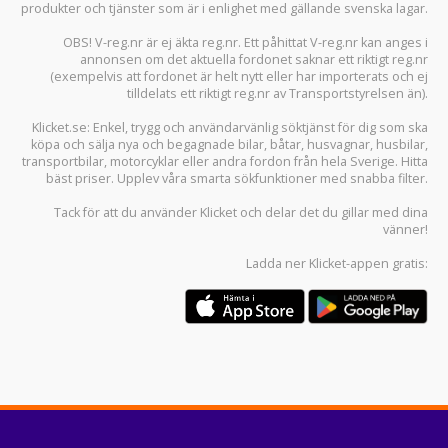
produkter och tjänster som är i enlighet med gällande svenska lagar.
OBS! V-reg.nr är ej äkta reg.nr. Ett påhittat V-reg.nr kan anges i
annonsen om det aktuella fordonet saknar ett riktigt reg.nr
(exempelvis att fordonet är helt nytt eller har importerats och ej
tilldelats ett riktigt reg.nr av Transportstyrelsen än).
Klicket.se
: Enkel, trygg och användarvänlig söktjänst för dig som ska
köpa och sälja
nya och begagnade bilar
,
båtar
,
husvagnar
,
husbilar
,
transportbilar
,
motorcyklar
eller andra fordon från hela Sverige. Hitta
bäst priser. Upplev våra smarta sökfunktioner med snabba filter.
Tack för att du använder
Klicket
och delar det du gillar med dina
vänner!
Ladda ner
Klicket-appen
gratis: