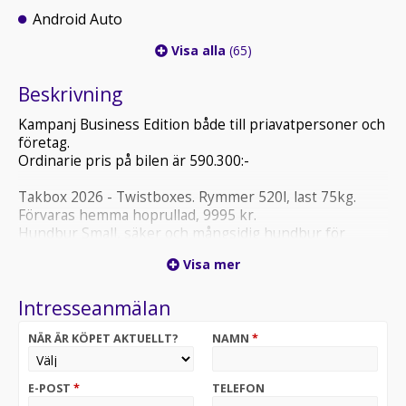
Android Auto
Visa alla
(65)
Beskrivning
Kampanj Business Edition både till priavatpersoner och
företag.
Ordinarie pris på bilen är 590.300:-
Takbox 2026 - Twistboxes. Rymmer 520l, last 75kg.
Förvaras hemma hoprullad, 9995 kr.
Hundbur Small, säker och mångsidig hundbur för
transport av hund i bil, tillverkad i Sverige. 3910:-
Visa mer
inklusive montering. Finns i olika storlekar.
Intresseanmälan
Bilen finns att köpa online via vår hemsida.
NÄR ÄR KÖPET AKTUELLT?
NAMN
*
E-POST
*
TELEFON