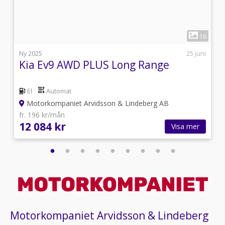
1
0
16
i
Ny 2025
25 juni
Kia Ev9 AWD PLUS Long Range
El
Automat
Motorkompaniet Arvidsson & Lindeberg AB
fr. 196 kr/mån
12 084 kr
Visa mer
Motorkompaniet Arvidsson & Lindeberg