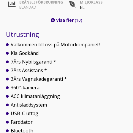
BRÄNSLEFÖRBRUKNING
MILJÖKLASS
EL
BLANDAD
Visa fler
(10)
Utrustning
Välkommen till oss på Motorkompaniet!
Kia Godkänd
7Års Nybilsgaranti *
7Års Assistans *
3Års Vagnskadegaranti *
360°-kamera
ACC klimatanläggning
Antisladdsystem
USB-C uttag
Färddator
Bluetooth