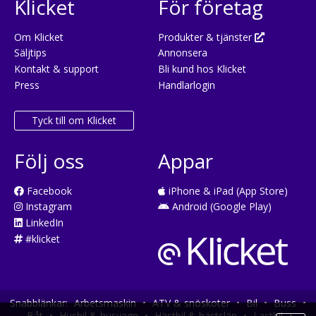
Klicket
För företag
Om Klicket
Produkter & tjänster
Säljtips
Annonsera
Kontakt & support
Bli kund hos Klicket
Press
Handlarlogin
Tyck till om Klicket
Följ oss
Appar
Facebook
iPhone & iPad (App Store)
Instagram
Android (Google Play)
LinkedIn
#klicket
Snabblänkar:
Arbetsmaskin
•
ATV & snöskoter
•
Bil
•
Buss
•
Båt
•
Husbil & husvagn
•
Hästbil & hästsläp
•
Lastbil
•