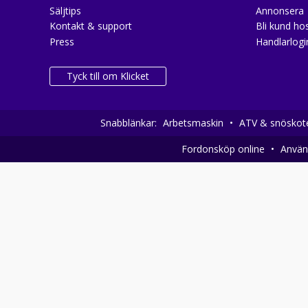
Säljtips
Annonsera
Kontakt & support
Bli kund hos
Press
Handlarlogi
Tyck till om Klicket
Snabblänkar:
Arbetsmaskin
•
ATV & snöskot
Fordonsköp online
•
Använd