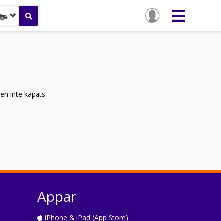
ken inte kapats.
Appar
iPhone & iPad (App Store)