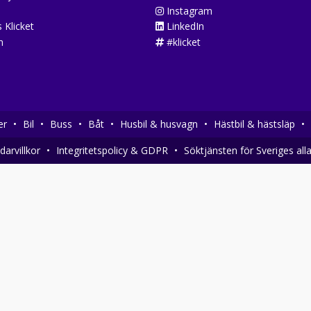
Instagram
 Klicket
LinkedIn
n
#klicket
er
•
Bil
•
Buss
•
Båt
•
Husbil & husvagn
•
Hästbil & hästsläp
•
arvillkor
•
Integritetspolicy & GDPR
•
Söktjänsten för Sveriges all