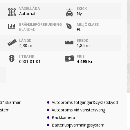
VÄXELLÅDA
SKICK
Automat
Ny
BRÄNSLEFÖRBRUKNING
MILJÖKLASS
EL
BLANDAD
LÄNGD
BREDD
4,30 m
1,85 m
I TRAFIK
PRIS
0001-01-01
4 495 kr
.3" skärmar
Autobroms fotgängar&cyklistskydd
ystem
Autobroms vid vänstersväng
Backkamera
Batteriuppvärmningssystem