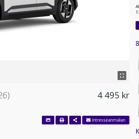
A
1
8
26)
4 495 kr
Intresseanmälan
K