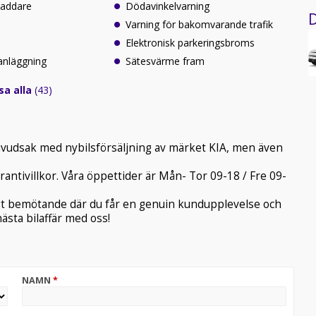
laddare
Dödavinkelvarning
D
Varning för bakomvarande trafik
Elektronisk parkeringsbroms
anläggning
Sätesvärme fram
sa alla
(43)
i huvudsak med nybilsförsäljning av märket KIA, men även
rantivillkor. Våra öppettider är Mån- Tor 09-18 / Fre 09-
ligt bemötande där du får en genuin kundupplevelse och
ästa bilaffär med oss!
NAMN
*