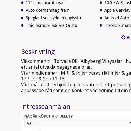
17" aluminiumfälgar
10.5 kW 3-fas
Auto dörrhandtag fram
Apple CarPlay
Speglar i solskydden upplysta
Android Auto
Trådlösmobilladdare Qi-std
2-zons klimat
Vi
Beskrivning
Välkommen till Torvalla Bil i Albyberg! Vi sysslar 
ett antal utvalda begagnade bilar.
Vi är medlemmar i MRF & följer deras riktlinjer & ga
17 / Lör & Sön 11-15.
Vårt mål är att erbjuda dig mervärdet i ett person
anpassade råd samt en konkret vägledning till din n
Intresseanmälan
NÄR ÄR KÖPET AKTUELLT?