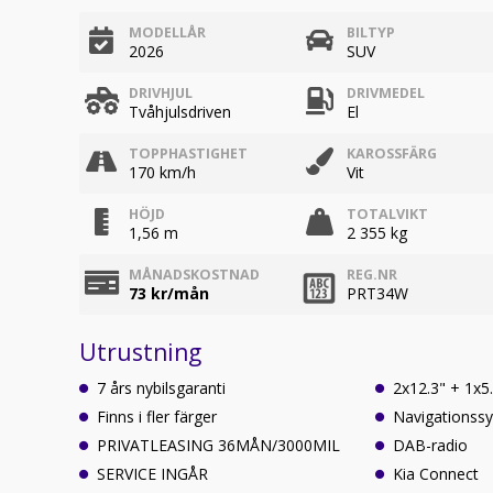
MODELLÅR
BILTYP
2026
SUV
DRIVHJUL
DRIVMEDEL
Tvåhjulsdriven
El
TOPPHASTIGHET
KAROSSFÄRG
170 km/h
Vit
HÖJD
TOTALVIKT
1,56 m
2 355 kg
MÅNADSKOSTNAD
REG.NR
73
kr/mån
PRT34W
Utrustning
7 års nybilsgaranti
2x12.3" + 1x5
Finns i fler färger
Navigationss
PRIVATLEASING 36MÅN/3000MIL
DAB-radio
SERVICE INGÅR
Kia Connect