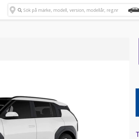
Sök på märke, modell, version, modellår, reg.nr
T