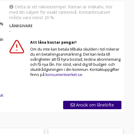
Detta är ett räkneexempel. Räntan är indikativ, hör
med din säljare för exakt räntenivå. Kontantinsatsen
måste vara minst 20 %.
%
LÅNEGIVARE
-
n
Att låna kostar pengar!
Om du inte kan betala tillbaka skulden i tid riskerar
du en betalningsanmärkning. Det kan leda till
svårigheter att få hyra bostad, teckna abonnemang
och få nya lån. För stöd, vänd dig till budget- och
skuldrådgivningen i din kommun. Kontaktuppgifter
finns på
konsumentverket.se
.
at
Ansök om lånelöfte