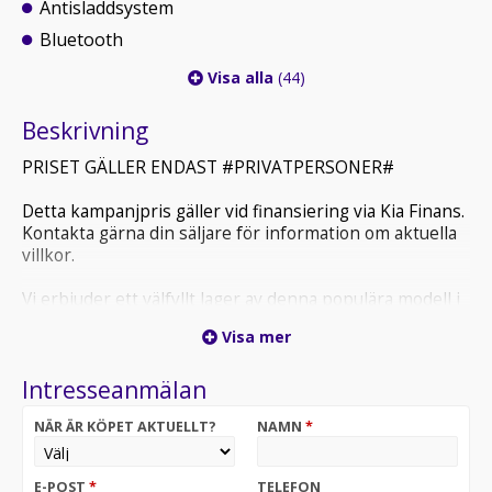
Antisladdsystem
Bluetooth
Visa alla
(44)
Beskrivning
PRISET GÄLLER ENDAST #PRIVATPERSONER#
Detta kampanjpris gäller vid finansiering via Kia Finans.
Kontakta gärna din säljare för information om aktuella
villkor.
Vi erbjuder ett välfyllt lager av denna populära modell i
flera färger och utrustningsnivåer. Hör av dig till oss för
Visa mer
aktuell tillgänglighet och hjälp att hitta rätt bil utifrån
dina önskemål.
Intresseanmälan
Bilen Är Idag BeställningsBar. Du är varmt välkommen
NÄR ÄR KÖPET AKTUELLT?
NAMN
*
att boka tid eller besöka oss hos Framtida Bil.
Vi tar gärna emot din nuvarande bil i inbyte, oavsett
E-POST
*
TELEFON