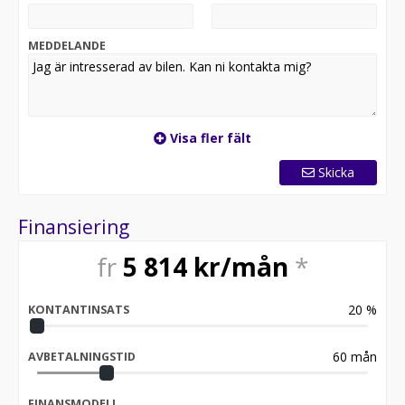
ålder eller miltal, och erbjuder skräddarsydda
finansieringslösningar anpassade efter dina behov.
MEDDELANDE
Kontakta:
Alessandro
076-531 08 99
alessandro@framtidabil.se
Visa fler fält
Skicka
Finansiering
fr
5 814
kr/mån
*
20
%
KONTANTINSATS
60
mån
AVBETALNINGSTID
FINANSMODELL