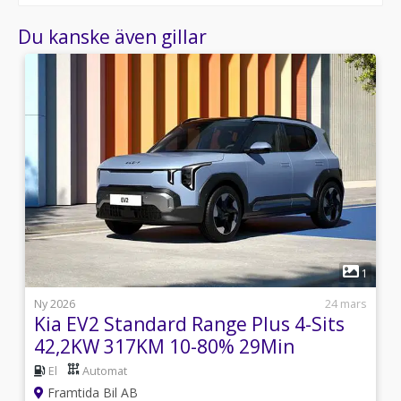
Du kanske även gillar
2
1
j
Ny 2026
24 mars
Kia EV2 Standard Range Plus 4-Sits
42,2KW 317KM 10-80% 29Min
El
Automat
Framtida Bil AB