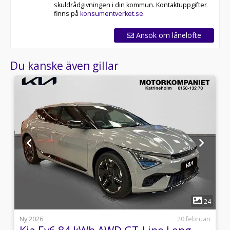
skuldrådgivningen i din kommun. Kontaktuppgifter
finns på
konsumentverket.se
.
Ansök om lånelöfte
Du kanske även gillar
1
6
24
l
Ny 2026
20 februari