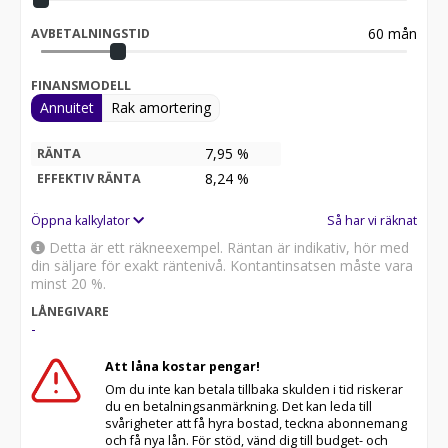
60
mån
AVBETALNINGSTID
FINANSMODELL
Annuitet
Rak amortering
7,95 %
RÄNTA
8,24
%
EFFEKTIV RÄNTA
Öppna kalkylator
Så har vi räknat
Detta är ett räkneexempel. Räntan är indikativ, hör med
din säljare för exakt räntenivå. Kontantinsatsen måste vara
minst 20 %.
LÅNEGIVARE
-
Att låna kostar pengar!
Om du inte kan betala tillbaka skulden i tid riskerar
du en betalningsanmärkning. Det kan leda till
svårigheter att få hyra bostad, teckna abonnemang
och få nya lån. För stöd, vänd dig till budget- och