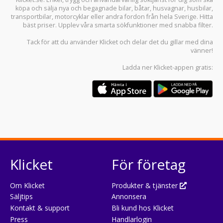
köpa och sälja
nya och begagnade bilar
,
båtar
,
husvagnar
,
husbilar
,
transportbilar
,
motorcyklar
eller andra fordon från hela Sverige. Hitta
bäst priser. Upplev våra smarta sökfunktioner med snabba filter.
Tack för att du använder
Klicket
och delar det du gillar med dina
vänner!
Ladda ner
Klicket-appen
gratis:
Klicket
För företag
Om Klicket
Produkter & tjänster
Säljtips
Annonsera
Kontakt & support
Bli kund hos Klicket
Press
Handlarlogin