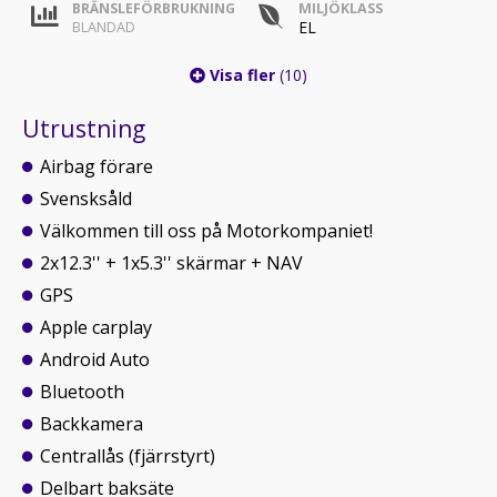
BRÄNSLEFÖRBRUKNING
MILJÖKLASS
EL
BLANDAD
Visa fler
(10)
Utrustning
Airbag förare
Svensksåld
Välkommen till oss på Motorkompaniet!
2x12.3'' + 1x5.3'' skärmar + NAV
GPS
Apple carplay
Android Auto
Bluetooth
Backkamera
Centrallås (fjärrstyrt)
Delbart baksäte