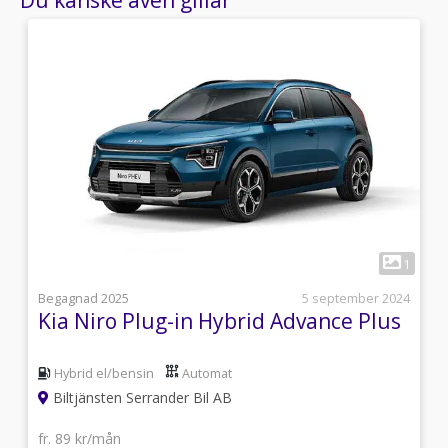
1
1
5
Begagnad 2025
5 september 2024
Kia Niro Plug-in Hybrid Advance Plus
Hybrid el/bensin
Automat
Biltjänsten Serrander Bil AB
fr. 89 kr/mån