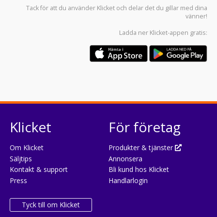
Tack för att du använder
Klicket
och delar det du gillar med dina
vänner!
Ladda ner
Klicket-appen
gratis:
Klicket
För företag
Om Klicket
Produkter & tjänster
Säljtips
Annonsera
Kontakt & support
Bli kund hos Klicket
Press
Handlarlogin
Tyck till om Klicket