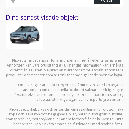
Sök
Dina senast visade objekt
Klicket tar inget ansvar för annonsens innehåll eller tillgänglighet.
Annonsen kan vara ofullständig. Fullständig information kan erhållas
direkt från säljaren. Säljaren ansvarar för att de endast annonsera
produkter och tjänster som är i enlighet med gällande svenska lagar.
OBS! V-reg.nr är ej äkta reg.nr. Ett påhittat V-reg.nr kan anges i
annonsen om det aktuella fordonet saknar ett riktigt reg.nr
(exempelvis att fordonet är helt nytt eller har importerats och ej
tilldelats ett riktigt reg.nr av Transportstyrelsen än).
Klicket.se
: Enkel, trygg och användarvänlig söktjänst för dig som ska
köpa och sälja
nya och begagnade bilar
,
båtar
,
husvagnar
,
husbilar
,
transportbilar
,
motorcyklar
eller andra fordon från hela Sverige. Hitta
bäst priser. Upplev våra smarta sökfunktioner med snabba filter.