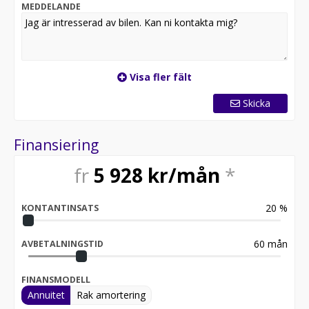
smartphone med Kia App samt konditionera/förvärma
MEDDELANDE
batteriet för optimal snabbladdning. Även
metallic/pearl-lack är standard.
Visa fler fält
Skicka
Finansiering
fr
5 928
kr/mån
*
20
%
KONTANTINSATS
60
mån
AVBETALNINGSTID
FINANSMODELL
Annuitet
Rak amortering