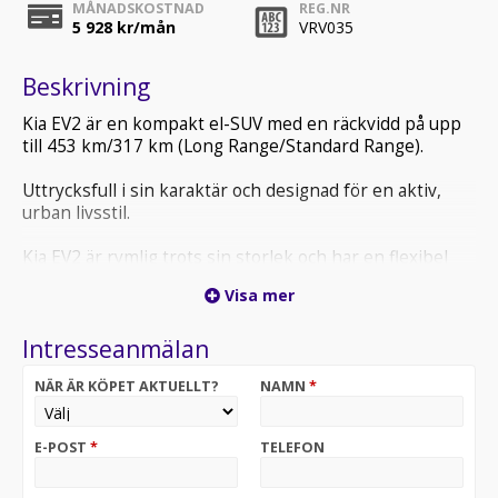
MÅNADSKOSTNAD
REG.NR
5 928
kr/mån
VRV035
Beskrivning
Kia EV2 är en kompakt el-SUV med en räckvidd på upp
till 453 km/317 km (Long Range/Standard Range).
Uttrycksfull i sin karaktär och designad för en aktiv,
urban livsstil.
Kia EV2 är rymlig trots sin storlek och har en flexibel
interiör som kan ge ett lastutrymme på 403 l/362 l (4
Visa mer
säten/5 säten). Avancerade assistanssystem och
uppkopplade tjänster gör livet med bil enkelt, t ex:
Intresseanmälan
aktiv filkörningsassistent (LFA), trådlös Apple CarPlay™
och Android Auto™, automatisk avbländbar
NÄR ÄR KÖPET AKTUELLT?
NAMN
*
innerbackspegel, adaptiv farthållare med stop & go,
rattvärme mm.
E-POST
*
TELEFON
Alla versioner levereras som standard med värmepump
vilket innebär att du kan förvärma kupén från din