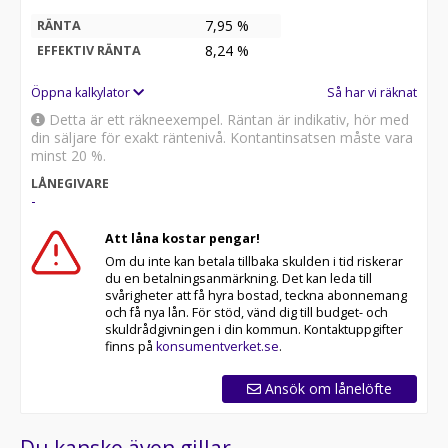
7,95 %
RÄNTA
8,24
%
EFFEKTIV RÄNTA
Öppna kalkylator
Så har vi räknat
Detta är ett räkneexempel. Räntan är indikativ, hör med
din säljare för exakt räntenivå. Kontantinsatsen måste vara
minst 20 %.
LÅNEGIVARE
-
Att låna kostar pengar!
Om du inte kan betala tillbaka skulden i tid riskerar
du en betalningsanmärkning. Det kan leda till
svårigheter att få hyra bostad, teckna abonnemang
och få nya lån. För stöd, vänd dig till budget- och
skuldrådgivningen i din kommun. Kontaktuppgifter
finns på
konsumentverket.se
.
Ansök om lånelöfte
Du kanske även gillar