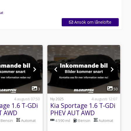
at
Ansök om lånelöfte
1
1
3
50
4 augusti 07:50
Ny 2025
4 augusti 12:07
N
age 1.6 T-GDi
Kia Sportage 1.6 T-GDi
T AWD
PHEV AUT AWD
V-hjul
Advance V-hjul
Bensin
Automat
4 590 mil
Bensin
Automat