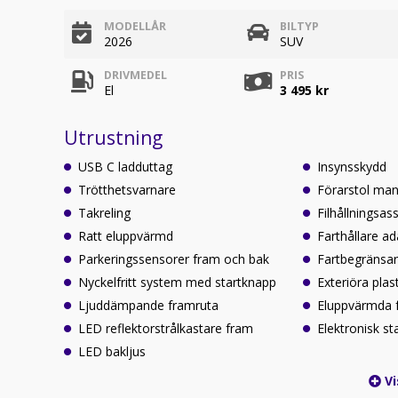
MODELLÅR
BILTYP
2026
SUV
DRIVMEDEL
PRIS
El
3 495 kr
Utrustning
USB C ladduttag
Insynsskydd
Trötthetsvarnare
Förarstol manu
Takreling
Filhållningsas
Ratt eluppvärmd
Farthållare a
Parkeringssensorer fram och bak
Fartbegränsa
Nyckelfritt system med startknapp
Exteriöra plas
Ljuddämpande framruta
Eluppvärmda 
LED reflektorstrålkastare fram
Elektronisk st
LED bakljus
Vi