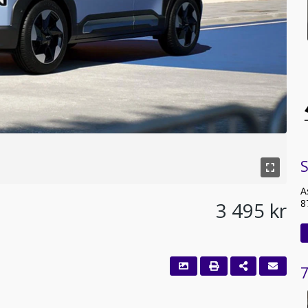
A
8
3 495 kr
7