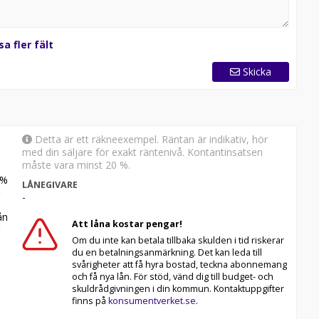
sa fler fält
Skicka
Detta är ett räkneexempel. Räntan är indikativ, hör
med din säljare för exakt räntenivå. Kontantinsatsen
måste vara minst 20 %.
%
LÅNEGIVARE
-
n
Att låna kostar pengar!
Om du inte kan betala tillbaka skulden i tid riskerar
du en betalningsanmärkning. Det kan leda till
svårigheter att få hyra bostad, teckna abonnemang
och få nya lån. För stöd, vänd dig till budget- och
skuldrådgivningen i din kommun. Kontaktuppgifter
finns på
konsumentverket.se
.