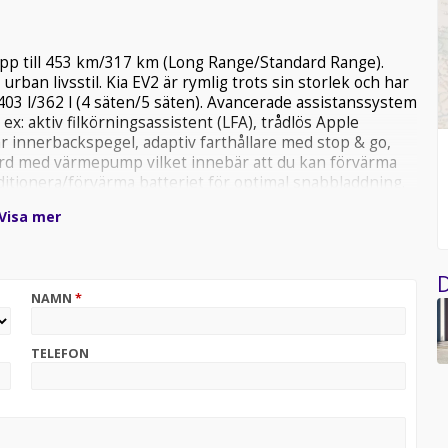
upp till 453 km/317 km (Long Range/Standard Range).
 urban livsstil. Kia EV2 är rymlig trots sin storlek och har
403 l/362 l (4 säten/5 säten). Avancerade assistanssystem
ex: aktiv filkörningsassistent (LFA), trådlös Apple
 innerbackspegel, adaptiv farthållare med stop & go,
ard med värmepump vilket innebär att du kan förvärma
tionera/förvärma batteriet för optimal snabbladdning.
Visa mer
D
NAMN
*
TELEFON