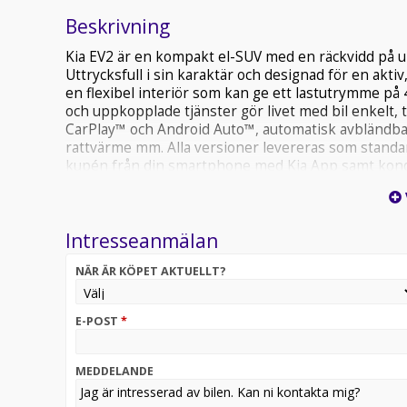
Beskrivning
Kia EV2 är en kompakt el-SUV med en räckvidd på 
Uttrycksfull i sin karaktär och designad för en aktiv,
en flexibel interiör som kan ge ett lastutrymme på 
och uppkopplade tjänster gör livet med bil enkelt, t 
CarPlay™ och Android Auto™, automatisk avbländbar
rattvärme mm. Alla versioner levereras som stand
kupén från din smartphone med Kia App samt kondi
Även metallic/pearl-lack är standard.
Intresseanmälan
NÄR ÄR KÖPET AKTUELLT?
E-POST
*
MEDDELANDE