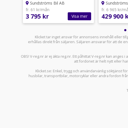
Sundströms Bil AB
Sundströms 
fr. 61 kr/mån
fr. 6 965 kr/m
3 795 kr
429 900 
sa mer
Visa mer
Klicket tar inget ansvar för annonsens innehåll eller ti
erhållas direkt från säljaren. Säljaren ansvarar för att de
OBS! V-reg.nr är ej äkta reg.nr. Ett påhittat V-reg.nr kan anges 
att fordonet är helt nytt eller ha
Klicket.se
: Enkel, trygg och användarvänlig söktjänst fö
husbilar
,
transportbilar
,
motorcyklar
eller andra fordon frå