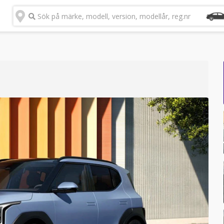
Sök på märke, modell, version, modellår, reg.nr