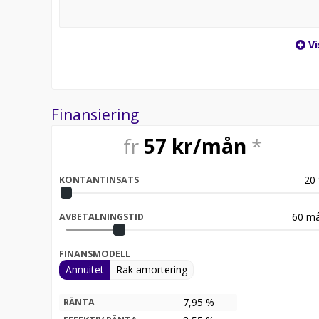
Vi
Finansiering
fr
57
kr/mån
*
20
KONTANTINSATS
60
må
AVBETALNINGSTID
FINANSMODELL
Annuitet
Rak amortering
7,95 %
RÄNTA