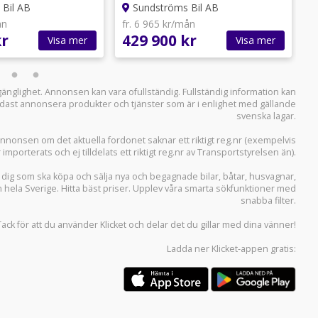
Bil AB
Sundströms Bil AB
ån
fr. 6 965 kr/mån
f
kr
429 900 kr
5
Visa mer
Visa mer
llgänglighet. Annonsen kan vara ofullständig. Fullständig information kan
 endast annonsera produkter och tjänster som är i enlighet med gällande
svenska lagar.
i annonsen om det aktuella fordonet saknar ett riktigt reg.nr (exempelvis
r importerats och ej tilldelats ett riktigt reg.nr av Transportstyrelsen än).
r dig som ska köpa och sälja
nya och begagnade bilar
,
båtar
,
husvagnar
,
n hela Sverige. Hitta bäst priser. Upplev våra smarta sökfunktioner med
snabba filter.
Tack för att du använder
Klicket
och delar det du gillar med dina vänner!
Ladda ner
Klicket-appen
gratis: