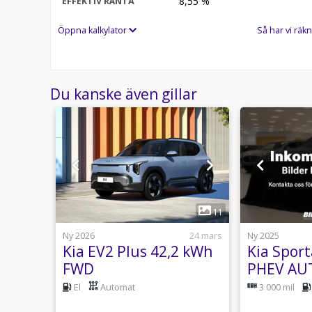
8,55
%
EFFEKTIV RÄNTA
Öppna kalkylator
Så har vi räkn
Du kanske även gillar
1
2
11
usti 15:45
Ny 2026
24 mars
Ny 2025
T-GDi
Kia EV2 Plus 42,2 kWh
Kia Sport
FWD
PHEV AU
oK
Advance 
nsin
El
Automat
3 000 mil