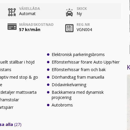
VÄXELLÅDA
SKICK
Automat
Ny
MÅNADSKOSTNAD
REG.NR
57
kr/mån
VGN004
Elektronisk parkeringsbroms
ellt ställbar i höjd
Elfönsterhissar förare Auto Upp/Ner
K
sistans
Elfönsterhissar fram och bak
daptiv med stop & go
Dörrhandtag fram manuella
re
Dödavinkelvarning
tdetaljer mattsvarta
Backkamera med dynamisk
projicering
framstolar
Autobroms
artspärr
sa alla
(27)