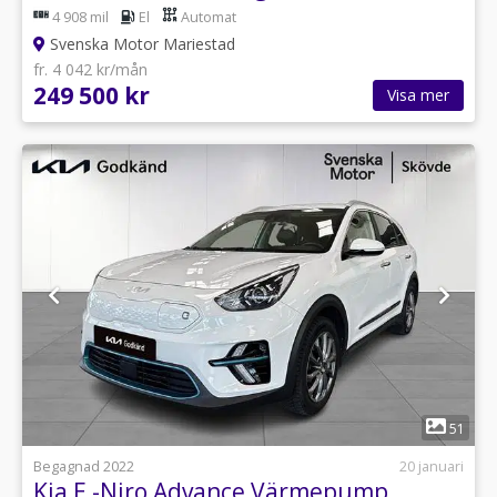
4 908 mil
El
Automat
Svenska Motor Mariestad
fr. 4 042 kr/mån
249 500 kr
Visa mer
1
51
Begagnad 2022
20 januari
Kia E -Niro Advance Värmepump