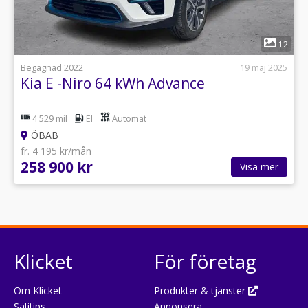
1
12
Begagnad 2022
19 maj 2025
Kia E -Niro 64 kWh Advance
4 529 mil
El
Automat
ÖBAB
fr. 4 195 kr/mån
258 900 kr
Visa mer
Klicket
För företag
Om Klicket
Produkter & tjänster
Säljtips
Annonsera