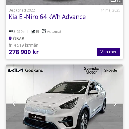
12
Begagnad 2022
14 maj 2025
Kia E -Niro 64 kWh Advance
3 659 mil
El
Automat
ÖBAB
fr. 4 519 kr/mån
278 900 kr
Visa mer