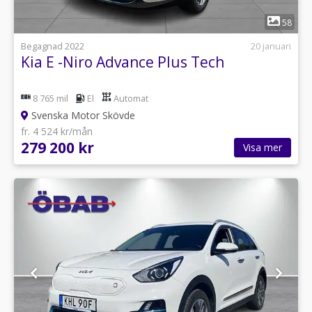
1
58
Begagnad 2022
20 januari
Kia E -Niro Advance Plus Tech
8 765 mil
El
Automat
Svenska Motor Skövde
fr. 4 524 kr/mån
279 200 kr
Visa mer