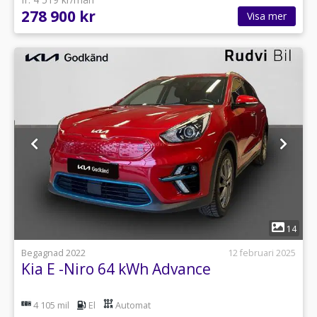
278 900 kr
Visa mer
1
14
Begagnad 2022
12 februari 2025
Kia E -Niro 64 kWh Advance
4 105 mil
El
Automat