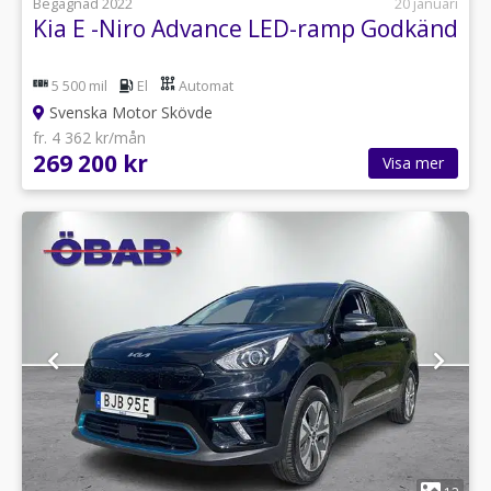
Begagnad 2022
20 januari
Kia E -Niro Advance LED-ramp Godkänd
5 500 mil
El
Automat
Svenska Motor Skövde
fr. 4 362 kr/mån
269 200 kr
Visa mer
1