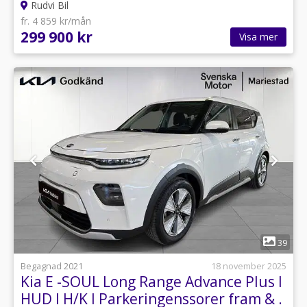
Rudvi Bil
fr. 4 859 kr/mån
299 900 kr
Visa mer
1
39
Begagnad 2021
18 november 2025
Kia E -SOUL Long Range Advance Plus I
HUD I H/K I Parkeringenssorer fram & .