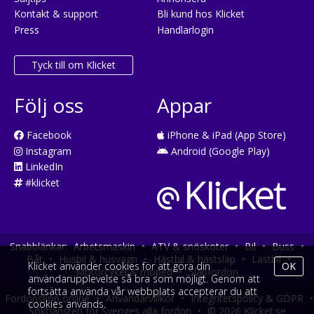
Kontakt & support
Bli kund hos Klicket
Press
Handlarlogin
Tyck till om Klicket
Följ oss
Appar
Facebook
iPhone & iPad (App Store)
Instagram
Android (Google Play)
LinkedIn
#klicket
Snabblänkar:
Arbetsmaskin
•
ATV & snöskoter
•
Bil
•
Buss
•
Båt
•
Husbil & husvagn
•
Hästbil & hästsläp
•
Lastbil
•
Klicket använder cookies för att göra din
OK
Motorcykel & moped
•
Släpfordon
användarupplevelse så bra som möjligt. Genom att
fortsätta använda vår webbplats accepterar du att
Fordonsköp online
•
Användarvillkor
•
Integritetspolicy & GDPR
•
cookies används.
Söktjänsten för Sveriges alla fordon
•
© 2026 Klicket.se