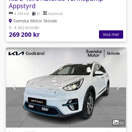
Appstyrd
4 700 mil
El
Automat
Svenska Motor Skövde
fr. 4 362 kr/mån
269 200 kr
Visa mer
1
50