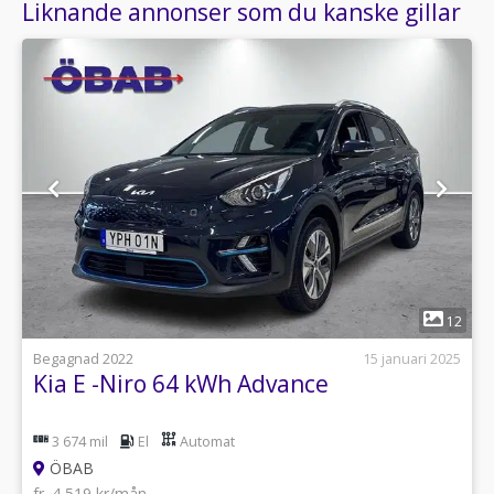
Liknande annonser som du kanske gillar
1
12
Begagnad 2022
15 januari 2025
Kia E -Niro 64 kWh Advance
3 674 mil
El
Automat
ÖBAB
fr. 4 519 kr/mån