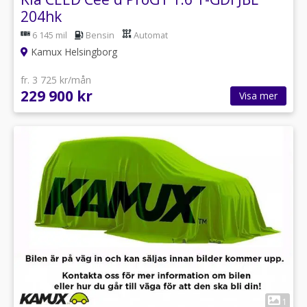
204hk
6 145 mil
Bensin
Automat
Kamux Helsingborg
fr. 3 725 kr/mån
229 900 kr
Visa mer
1