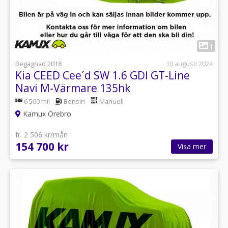
1
Begagnad 2018
10 augusti 2024
Kia CEED Cee´d SW 1.6 GDI GT-Line
Navi M-Värmare 135hk
6 500 mil
Bensin
Manuell
Kamux Örebro
fr. 2 506 kr/mån
154 700 kr
Visa mer