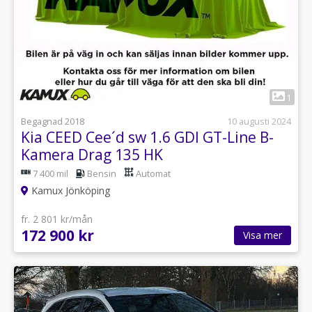
1
Begagnad 2018
10 augusti 2024
Kia CEED Cee´d sw 1.6 GDI GT-Line B-
Kamera Drag 135 HK
7 400 mil
Bensin
Automat
Kamux Jönköping
fr. 2 801 kr/mån
172 900 kr
Visa mer