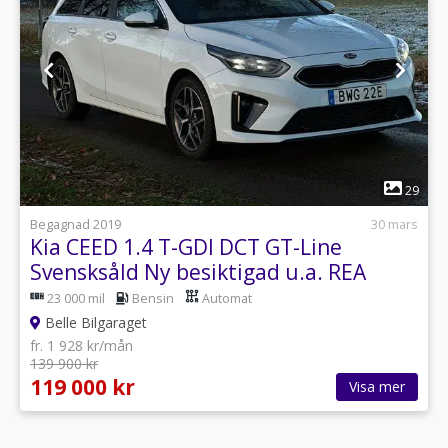
1
29
Begagnad 2019
30 mars
Kia CEED 1.4 T-GDI DCT GT-Line
Svensksåld Ny besiktigad u.a. REA
23 000 mil
Bensin
Automat
Belle Bilgaraget
fr. 1 928 kr/mån
139 900 kr
119 000 kr
Visa mer