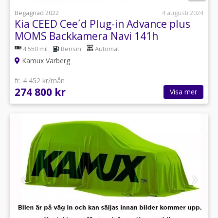
Begagnad 2022
4 augusti 2024
Kia CEED Cee´d Plug-in Advance plus
MOMS Backkamera Navi 141h
4 550 mil
Bensin
Automat
Kamux Varberg
fr. 4 452 kr/mån
274 800 kr
Visa mer