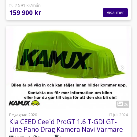
fr. 2 591 kr/mån
159 900 kr
Visa mer
1
26
Begagnad 2020
17 juli 2024
Kia CEED Cee´d ProGT 1.6 T-GDI GT-
Line Pano Drag Kamera Navi Värmare