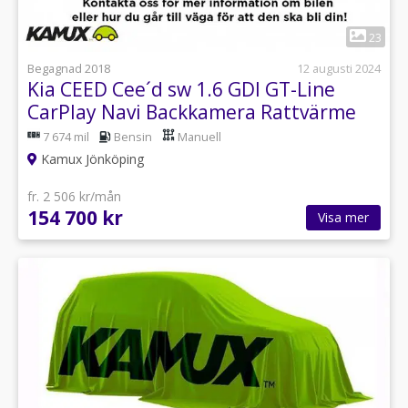
1
23
Begagnad 2018
12 augusti 2024
Kia CEED Cee´d sw 1.6 GDI GT-Line
CarPlay Navi Backkamera Rattvärme
7 674 mil
Bensin
Manuell
Kamux Jönköping
fr. 2 506 kr/mån
154 700 kr
Visa mer