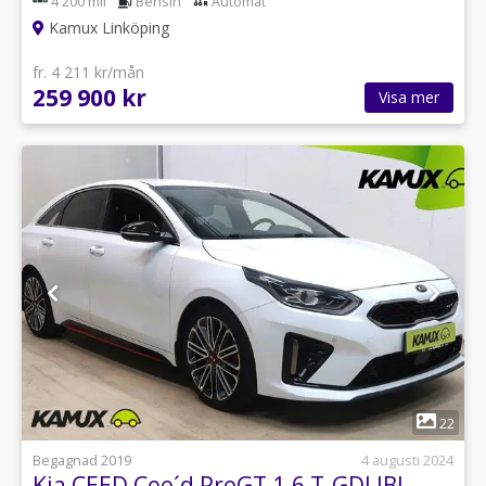
4 200 mil
Bensin
Automat
Kamux Linköping
fr. 4 211 kr/mån
259 900 kr
Visa mer
1
22
Begagnad 2019
4 augusti 2024
Kia CEED Cee´d ProGT 1.6 T-GDI JBL