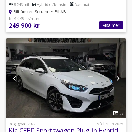
8 243 mil
Hybrid el/bensin
Automat
Biltjänsten Serrander Bil AB
fr. 4 049 kr/mån
249 900 kr
Visa mer
1
27
Begagnad 2022
9 februari 2025
Kia CEED Sportswagon Plug-in Hybrid