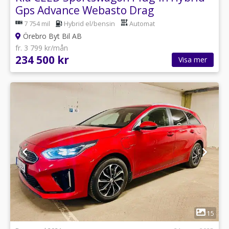
Gps Advance Webasto Drag
7 754 mil
Hybrid el/bensin
Automat
Örebro Byt Bil AB
fr. 3 799 kr/mån
234 500 kr
Visa mer
1
15