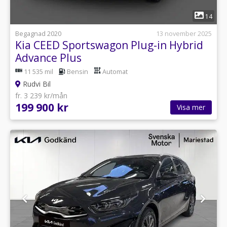
1
14
Begagnad 2020
13 november 2025
Kia CEED Sportswagon Plug-in Hybrid
Advance Plus
11 535 mil
Bensin
Automat
Rudvi Bil
fr. 3 239 kr/mån
199 900 kr
Visa mer