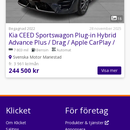
1
18
Begagnad 2022
28 november 2025
Kia CEED Sportswagon Plug-in Hybrid
Advance Plus / Drag / Apple CarPlay /
7 803 mil
Bensin
Automat
Svenska Motor Mariestad
fr. 3 961 kr/mån
244 500 kr
Visa mer
Klicket
För företag
Om Klicket
Produkter & tjänster
Säljtips
Annonsera