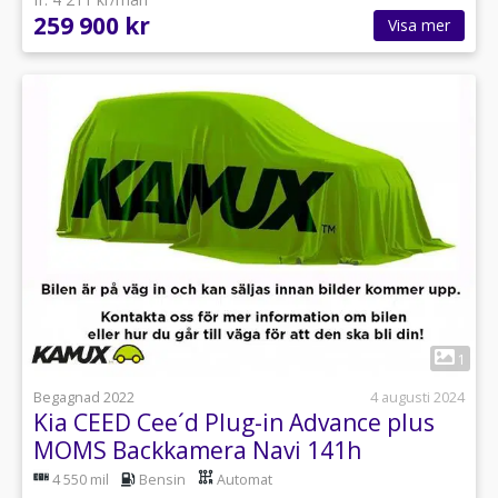
259 900 kr
Visa mer
1
Begagnad 2022
4 augusti 2024
Kia CEED Cee´d Plug-in Advance plus
MOMS Backkamera Navi 141h
4 550 mil
Bensin
Automat