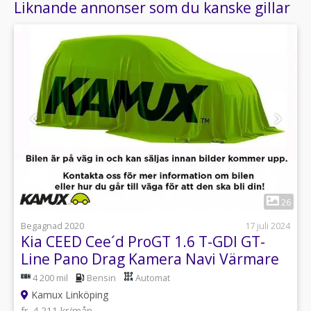
Liknande annonser som du kanske gillar
1
26
Begagnad 2020
17 juli 2024
Kia CEED Cee´d ProGT 1.6 T-GDI GT-
Line Pano Drag Kamera Navi Värmare
4 200 mil
Bensin
Automat
Kamux Linköping
fr. 4 211 kr/mån