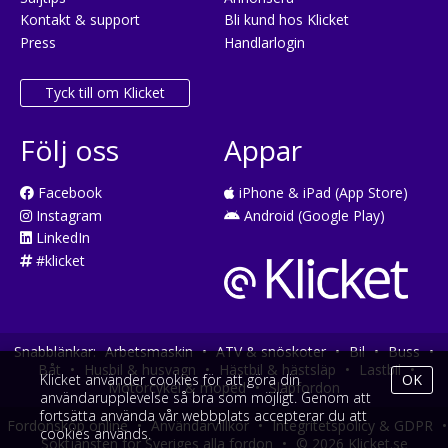
Kontakt & support
Bli kund hos Klicket
Press
Handlarlogin
Tyck till om Klicket
Följ oss
Appar
Facebook
iPhone & iPad (App Store)
Instagram
Android (Google Play)
LinkedIn
#klicket
Snabblänkar:
Arbetsmaskin
•
ATV & snöskoter
•
Bil
•
Buss
•
Båt
•
Husbil & husvagn
•
Hästbil & hästsläp
•
Lastbil
•
Klicket använder cookies för att göra din
OK
Motorcykel & moped
•
Släpfordon
användarupplevelse så bra som möjligt. Genom att
fortsätta använda vår webbplats accepterar du att
Fordonsköp online
•
Användarvillkor
•
Integritetspolicy & GDPR
•
cookies används.
Söktjänsten för Sveriges alla fordon
•
© 2026 Klicket.se