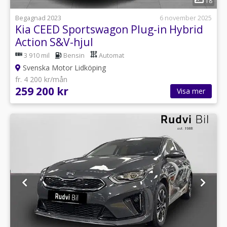
18
Begagnad 2023
6 november 2025
Kia CEED Sportswagon Plug-in Hybrid
Action S&V-hjul
3 910 mil
Bensin
Automat
Svenska Motor Lidköping
fr. 4 200 kr/mån
259 200 kr
Visa mer