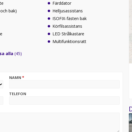
te
Färddator
 och bak)
Helljusassistans
ISOFIX-fästen bak
Körfilsassistans
re
LED Strålkastare
Multifunktionsratt
sa alla
(45)
NAMN
*
TELEFON
D