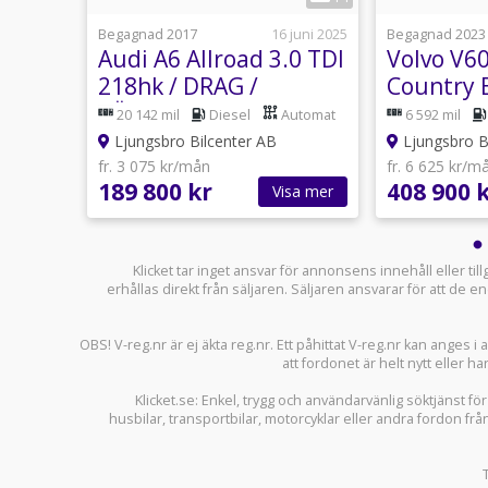
15 juli
Begagnad 2017
16 juni 2025
Begagnad 2023
Audi A6 Allroad 3.0 TDI
Volvo V60
 1
218hk / DRAG /
Country 
inn
VÄRMARE
Kamera / 
anuell
20 142 mil
Diesel
Automat
6 592 mil
Ljungsbro Bilcenter AB
Ljungsbro B
fr. 3 075 kr/mån
fr. 6 625 kr/m
189 800 kr
408 900 
sa mer
Visa mer
Klicket tar inget ansvar för annonsens innehåll eller ti
erhållas direkt från säljaren. Säljaren ansvarar för att de
OBS! V-reg.nr är ej äkta reg.nr. Ett påhittat V-reg.nr kan anges 
att fordonet är helt nytt eller ha
Klicket.se
: Enkel, trygg och användarvänlig söktjänst fö
husbilar
,
transportbilar
,
motorcyklar
eller andra fordon frå