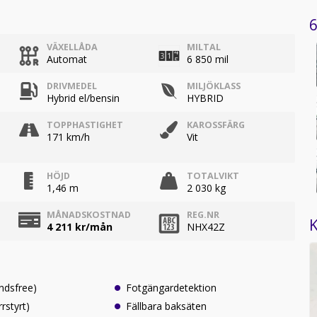
6
VÄXELLÅDA
MILTAL
Automat
6 850 mil
DRIVMEDEL
MILJÖKLASS
Hybrid el/bensin
HYBRID
TOPPHASTIGHET
KAROSSFÄRG
171 km/h
Vit
HÖJD
TOTALVIKT
1,46 m
2 030 kg
MÅNADSKOSTNAD
REG.NR
K
4 211
kr/mån
NHX42Z
ndsfree)
Fotgängardetektion
rrstyrt)
Fällbara baksäten