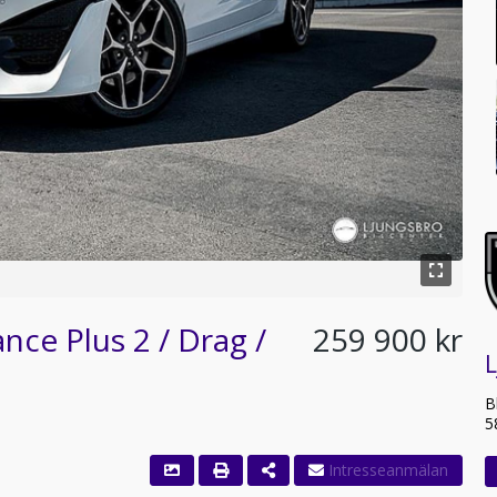
nce Plus 2 / Drag /
259 900 kr
L
B
5