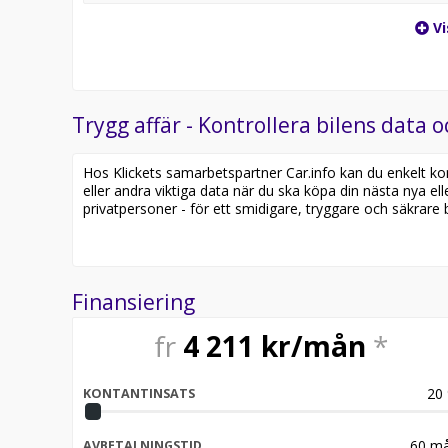
Vi
Trygg affär - Kontrollera bilens data o
Hos Klickets samarbetspartner Car.info kan du enkelt kontr
eller andra viktiga data när du ska köpa din nästa nya ell
privatpersoner - för ett smidigare, tryggare och säkrare b
Finansiering
fr
4 211
kr/mån
*
20
KONTANTINSATS
60
må
AVBETALNINGSTID