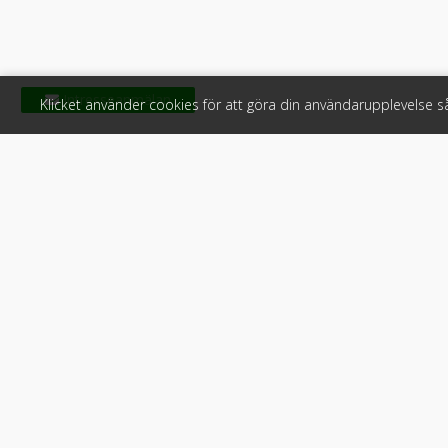
Klicket använder cookies för att göra din användarupplevelse 
Klicket
För f
Om Klicket
Produkter &
Säljtips
Annonsera
Kontakt & support
Bli kund hos
Press
Handlarlogi
Tyck till om Klicket
Snabblänkar:
Arbetsmaskin
•
ATV & snöskot