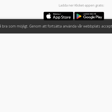
Ladda ner
Klicket-appen
gratis:
så bra som möjligt. Genom att fortsätta använda vår webbplats accept
öretag
Följ oss
 tjänster
Facebook
Instagram
 Klicket
LinkedIn
n
#klicket
er
•
Bil
•
Buss
•
Båt
•
Husbil & husvagn
•
Hästbil & hästsläp
•