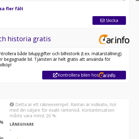
sa fler fält
Skicka
ch historia gratis
ollera både biluppgifter och bilhistorik (t.ex. mätarställning)
er begagnade bil. Tjänsten är helt gratis att använda för
ilköp!
Kontrollera bilen hos
Detta är ett räkneexempel. Räntan är indikativ, hör
med din säljare för exakt räntenivå. Kontantinsatsen
måste vara minst 20 %.
%
LÅNEGIVARE
-
n