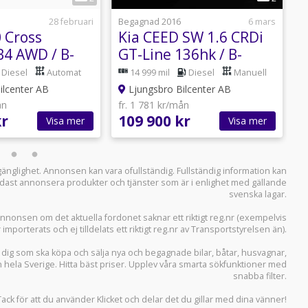
28 februari
Begagnad 2016
6 mars
B
 Cross
Kia CEED SW 1.6 CRDi
V
B4 AWD / B-
GT-Line 136hk / B-
I
Skinn / Drag
Kamera / Navi
B
Diesel
Automat
14 999 mil
Diesel
Manuell
ilcenter AB
Ljungsbro Bilcenter AB
ån
fr. 1 781 kr/mån
f
kr
109 900 kr
2
Visa mer
Visa mer
llgänglighet. Annonsen kan vara ofullständig. Fullständig information kan
 endast annonsera produkter och tjänster som är i enlighet med gällande
svenska lagar.
i annonsen om det aktuella fordonet saknar ett riktigt reg.nr (exempelvis
r importerats och ej tilldelats ett riktigt reg.nr av Transportstyrelsen än).
r dig som ska köpa och sälja
nya och begagnade bilar
,
båtar
,
husvagnar
,
n hela Sverige. Hitta bäst priser. Upplev våra smarta sökfunktioner med
snabba filter.
Tack för att du använder
Klicket
och delar det du gillar med dina vänner!