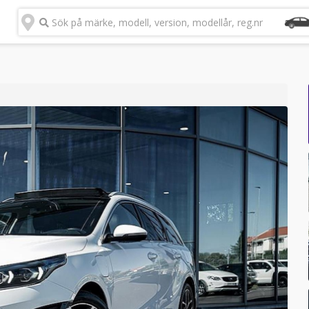
Sök på märke, modell, version, modellår, reg.nr