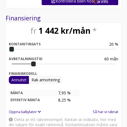
Kontrollera bilen hos
Finansiering
fr
1 442
kr/mån
*
20
%
KONTANTINSATS
60
mån
AVBETALNINGSTID
FINANSMODELL
Annuitet
Rak amortering
7,95 %
RÄNTA
8,25
%
EFFEKTIV RÄNTA
Öppna kalkylator
Så har vi räknat
Detta är ett räkneexempel. Räntan är indikativ, hör med
din säljare för exakt räntenivå. Kontantinsatsen måste vara