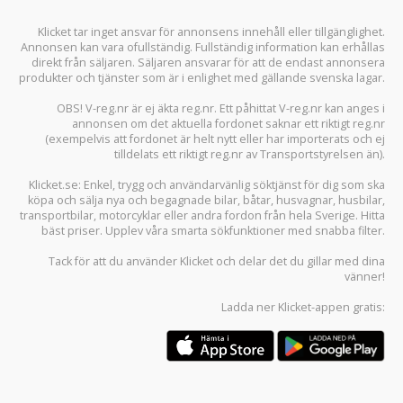
Klicket tar inget ansvar för annonsens innehåll eller tillgänglighet.
Annonsen kan vara ofullständig. Fullständig information kan erhållas
direkt från säljaren. Säljaren ansvarar för att de endast annonsera
produkter och tjänster som är i enlighet med gällande svenska lagar.
OBS! V-reg.nr är ej äkta reg.nr. Ett påhittat V-reg.nr kan anges i
annonsen om det aktuella fordonet saknar ett riktigt reg.nr
(exempelvis att fordonet är helt nytt eller har importerats och ej
tilldelats ett riktigt reg.nr av Transportstyrelsen än).
Klicket.se
: Enkel, trygg och användarvänlig söktjänst för dig som ska
köpa och sälja
nya och begagnade bilar
,
båtar
,
husvagnar
,
husbilar
,
transportbilar
,
motorcyklar
eller andra fordon från hela Sverige. Hitta
bäst priser. Upplev våra smarta sökfunktioner med snabba filter.
Tack för att du använder
Klicket
och delar det du gillar med dina
vänner!
Ladda ner
Klicket-appen
gratis: