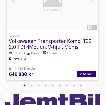
1
0
40
i
Ny 2024
24 juni
Volkswagen Transporter Kombi T32
2.0 TDI 4Motion, V-hjul, Moms
5 742 mil
Diesel
Automat
JemtBil AB
fr. 10 515 kr/mån
649 000 kr
Visa mer