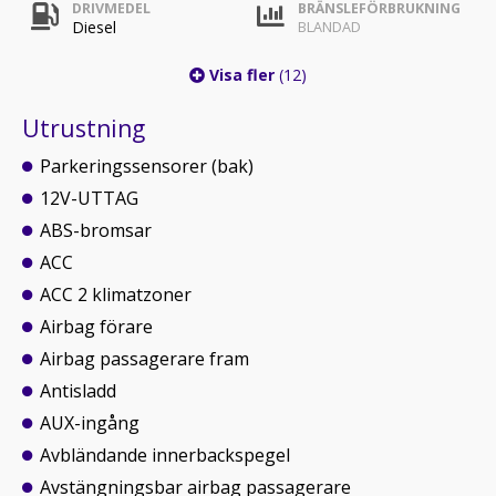
DRIVMEDEL
BRÄNSLEFÖRBRUKNING
Diesel
BLANDAD
Visa fler
(12)
Utrustning
Parkeringssensorer (bak)
12V-UTTAG
ABS-bromsar
ACC
ACC 2 klimatzoner
Airbag förare
Airbag passagerare fram
Antisladd
AUX-ingång
Avbländande innerbackspegel
Avstängningsbar airbag passagerare