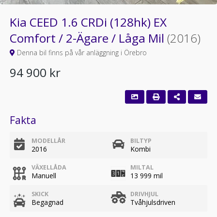
Kia CEED 1.6 CRDi (128hk) EX
Comfort / 2-Ägare / Låga Mil
(2016)
Denna bil finns på vår anläggning i Örebro
94 900 kr
Fakta
MODELLÅR
BILTYP
2016
Kombi
VÄXELLÅDA
MILTAL
Manuell
13 999 mil
SKICK
DRIVHJUL
Begagnad
Tvåhjulsdriven