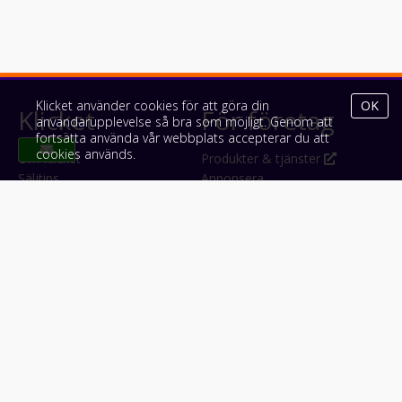
Klicket använder cookies för att göra din
OK
Klicket
För företag
användarupplevelse så bra som möjligt. Genom att
fortsätta använda vår webbplats accepterar du att
cookies används.
Om Klicket
Produkter & tjänster
Säljtips
Annonsera
Kontakt & support
Bli kund hos Klicket
Press
Handlarlogin
Tyck till om Klicket
Följ oss
Appar
Facebook
iPhone & iPad (App Store)
Instagram
Android (Google Play)
LinkedIn