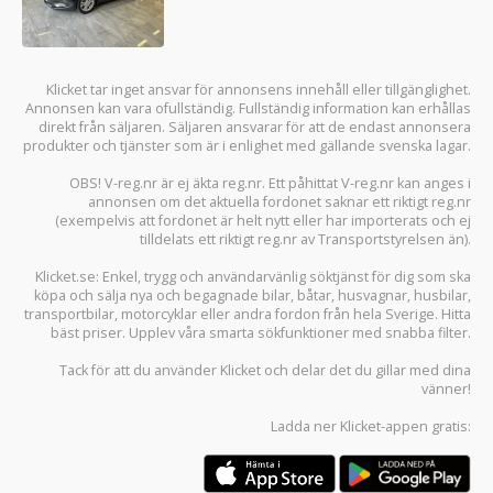
Klicket tar inget ansvar för annonsens innehåll eller tillgänglighet.
Annonsen kan vara ofullständig. Fullständig information kan erhållas
direkt från säljaren. Säljaren ansvarar för att de endast annonsera
produkter och tjänster som är i enlighet med gällande svenska lagar.
OBS! V-reg.nr är ej äkta reg.nr. Ett påhittat V-reg.nr kan anges i
annonsen om det aktuella fordonet saknar ett riktigt reg.nr
(exempelvis att fordonet är helt nytt eller har importerats och ej
tilldelats ett riktigt reg.nr av Transportstyrelsen än).
Klicket.se
: Enkel, trygg och användarvänlig söktjänst för dig som ska
köpa och sälja
nya och begagnade bilar
,
båtar
,
husvagnar
,
husbilar
,
transportbilar
,
motorcyklar
eller andra fordon från hela Sverige. Hitta
bäst priser. Upplev våra smarta sökfunktioner med snabba filter.
Tack för att du använder
Klicket
och delar det du gillar med dina
vänner!
Ladda ner
Klicket-appen
gratis: