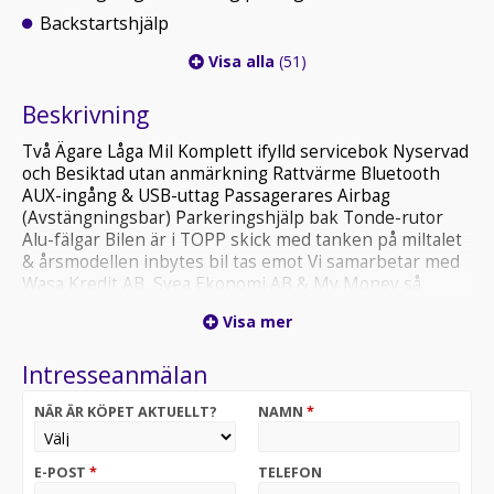
Backstartshjälp
Visa alla
(51)
Beskrivning
Två Ägare Låga Mil Komplett ifylld servicebok Nyservad
och Besiktad utan anmärkning Rattvärme Bluetooth
AUX-ingång & USB-uttag Passagerares Airbag
(Avstängningsbar) Parkeringshjälp bak Tonde-rutor
Alu-fälgar Bilen är i TOPP skick med tanken på miltalet
& årsmodellen inbytes bil tas emot Vi samarbetar med
Wasa Kredit AB, Svea Ekonomi AB & My Money så
Finansiering kan ordnas bilen levereras ny besiktad.
Visa mer
VARMT VÄLKOMNA....... För mer info RING 0197603020
eller 0739819887
Intresseanmälan
NÄR ÄR KÖPET AKTUELLT?
NAMN
*
E-POST
*
TELEFON