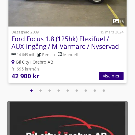
1
9
18
i
Begagnad 2009
15 mars 2024
Ford Focus 1.8 (125hk) Flexifuel /
AUX-ingång / M-Värmare / Nyservad
& Bes
14 649 mil
Bensin
Manuell
Bil City i Örebro AB
fr. 695 kr/mån
42 900 kr
Visa mer