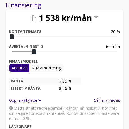
Finansiering
fr
1 538
kr/mån
*
20
%
KONTANTINSATS
60
mån
AVBETALNINGSTID
FINANSMODELL
Annuitet
Rak amortering
7,95 %
RÄNTA
8,26
%
EFFEKTIV RÄNTA
Öppna kalkylator
Så har vi räknat
Detta är ett räkneexempel. Räntan är indikativ, hör med
din säljare för exakt räntenivå. Kontantinsatsen måste vara
minst 20 %.
LÅNEGIVARE