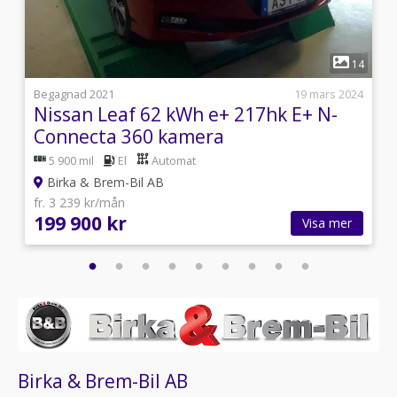
1
2
14
i
Begagnad 2021
19 mars 2024
Nissan Leaf 62 kWh e+ 217hk E+ N-
Connecta 360 kamera
5 900 mil
El
Automat
Birka & Brem-Bil AB
fr. 3 239 kr/mån
199 900 kr
Visa mer
Birka & Brem-Bil AB