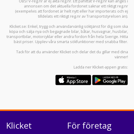
OBS! V-reg.nr är ej äkta reg.nr. Ett påhittat V-reg.nr kan anges i
annonsen om det aktuella fordonet saknar ett riktigt reg.nr
(exempelvis att fordonet är helt nytt eller har importerats och ej
tilldelats ett riktigt reg.nr av Transportstyrelsen än).
Klicket.se
: Enkel, trygg och användarvänlig söktjänst för dig som ska
köpa och sälja
nya och begagnade bilar
,
båtar
,
husvagnar
,
husbilar
,
transportbilar
,
motorcyklar
eller andra fordon från hela Sverige. Hitta
bäst priser. Upplev våra smarta sökfunktioner med snabba filter.
Tack för att du använder
Klicket
och delar det du gillar med dina
vänner!
Ladda ner
Klicket-appen
gratis:
Klicket
För företag