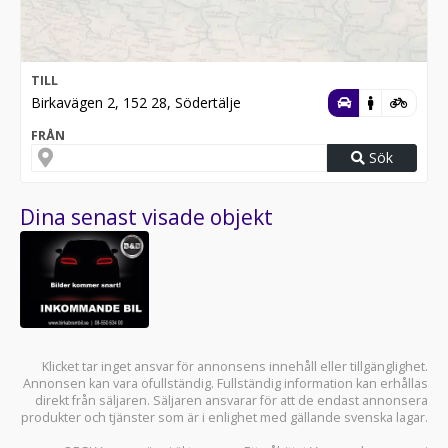
TILL
Birkavägen 2, 152 28, Södertälje
FRÅN
Sök
Dina senast visade objekt
Klicket tar inget ansvar för annonsens innehåll eller tillgänglighet.
Annonsen kan vara ofullständig. Fullständig information kan erhållas
direkt från säljaren. Säljaren ansvarar för att de endast annonsera
produkter och tjänster som är i enlighet med gällande svenska lagar.