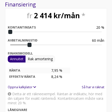
Finansiering
fr
2 414
kr/mån
*
20
%
KONTANTINSATS
60
mån
AVBETALNINGSTID
FINANSMODELL
Annuitet
Rak amortering
7,95 %
RÄNTA
8,24
%
EFFEKTIV RÄNTA
Öppna kalkylator
Så har vi räknat
Detta är ett räkneexempel. Räntan är indikativ, hör med
din säljare för exakt räntenivå. Kontantinsatsen måste vara
minst 20 %.
LÅNEGIVARE