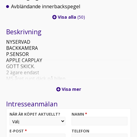
Avbländande innerbackspegel
Visa alla
(50)
Beskrivning
NYSERVAD
BACKKAMERA
P.SENSOR
APPLE CARPLAY
GOTT SKICK.
2 ägare endast
MS året runt däck på bilen.
Visa mer
• Birka & Brem-Bil PLUS MENY
• 12 Månader Garantier 2,995:-
Intresseanmälan
• 24 Månader Garantier 3,995:-
• 36 Månader Garantier 4,995:-
NÄR ÄR KÖPET AKTUELLT?
NAMN
*
• Vinterhjul finns som tillval, kontakta oss för mer info
• 14 dgr helförsäkring ingår via Trygg-Hansa
• Hemleverans inom 25 mil ingår
E-POST
*
TELEFON
• Våra finanspartners är, Nordea finans & Santander