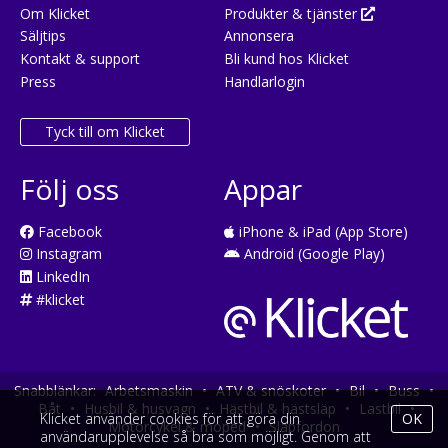
Om Klicket
Produkter & tjänster
Säljtips
Annonsera
Kontakt & support
Bli kund hos Klicket
Press
Handlarlogin
Tyck till om Klicket
Följ oss
Appar
Facebook
iPhone & iPad (App Store)
Instagram
Android (Google Play)
LinkedIn
#klicket
Snabblänkar:
Arbetsmaskin
•
ATV & snöskoter
•
Bil
•
Buss
•
Båt
•
Husbil & husvagn
•
Hästbil & hästsläp
•
Lastbil
•
Klicket använder cookies för att göra din
OK
Motorcykel & moped
•
Släpfordon
användarupplevelse så bra som möjligt. Genom att