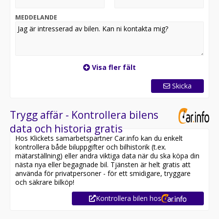
Bank
• 40-år i Branschen
MEDDELANDE
• Vi kan bilaffärer
info @ birkabrembil.se
Välkommen.
Visa fler fält
Skicka
Trygg affär - Kontrollera bilens
data och historia gratis
Hos Klickets samarbetspartner Car.info kan du enkelt
kontrollera både biluppgifter och bilhistorik (t.ex.
mätarställning) eller andra viktiga data när du ska köpa din
nästa nya eller begagnade bil. Tjänsten är helt gratis att
använda för privatpersoner - för ett smidigare, tryggare
och säkrare bilköp!
Kontrollera bilen hos