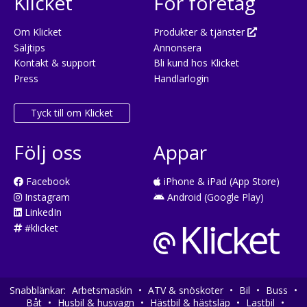
Klicket
För företag
Om Klicket
Produkter & tjänster
Säljtips
Annonsera
Kontakt & support
Bli kund hos Klicket
Press
Handlarlogin
Tyck till om Klicket
Följ oss
Appar
Facebook
iPhone & iPad (App Store)
Instagram
Android (Google Play)
LinkedIn
#klicket
Snabblänkar:
Arbetsmaskin
•
ATV & snöskoter
•
Bil
•
Buss
•
Båt
•
Husbil & husvagn
•
Hästbil & hästsläp
•
Lastbil
•