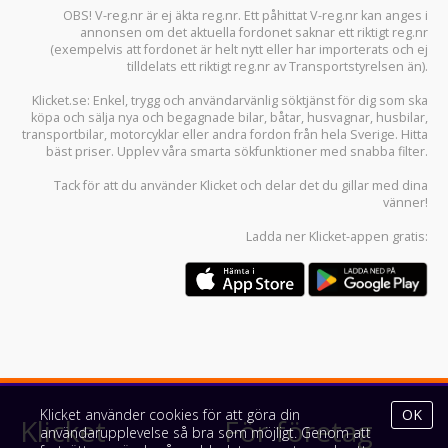
OBS! V-reg.nr är ej äkta reg.nr. Ett påhittat V-reg.nr kan anges i
annonsen om det aktuella fordonet saknar ett riktigt reg.nr
(exempelvis att fordonet är helt nytt eller har importerats och ej
tilldelats ett riktigt reg.nr av Transportstyrelsen än).
Klicket.se
: Enkel, trygg och användarvänlig söktjänst för dig som ska
köpa och sälja
nya och begagnade bilar
,
båtar
,
husvagnar
,
husbilar
,
transportbilar
,
motorcyklar
eller andra fordon från hela Sverige. Hitta
bäst priser. Upplev våra smarta sökfunktioner med snabba filter.
Tack för att du använder
Klicket
och delar det du gillar med dina
vänner!
Ladda ner
Klicket-appen
gratis:
Klicket använder cookies för att göra din
OK
Klicket
För företag
användarupplevelse så bra som möjligt. Genom att