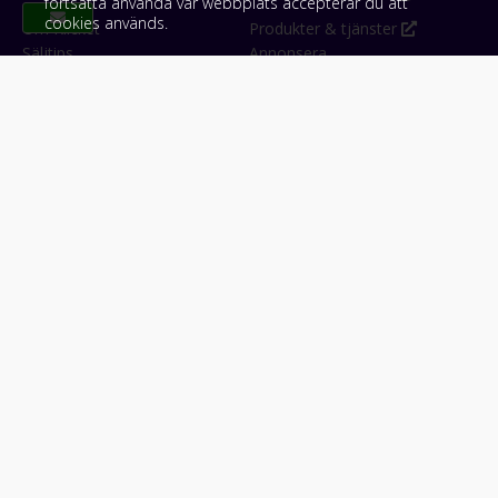
fortsätta använda vår webbplats accepterar du att
cookies används.
Om Klicket
Produkter & tjänster
Säljtips
Annonsera
Kontakt & support
Bli kund hos Klicket
Press
Handlarlogin
Tyck till om Klicket
Följ oss
Appar
Facebook
iPhone & iPad (App Store)
Instagram
Android (Google Play)
LinkedIn
#klicket
Snabblänkar:
Arbetsmaskin
•
ATV & snöskoter
•
Bil
•
Buss
•
Båt
•
Husbil & husvagn
•
Hästbil & hästsläp
•
Lastbil
•
Motorcykel & moped
•
Släpfordon