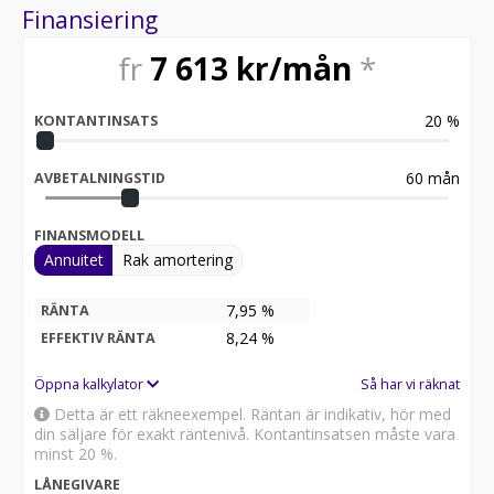
Finansiering
fr
7 613
kr/mån
*
20
%
KONTANTINSATS
60
mån
AVBETALNINGSTID
FINANSMODELL
Annuitet
Rak amortering
7,95 %
RÄNTA
8,24
%
EFFEKTIV RÄNTA
Öppna kalkylator
Så har vi räknat
Detta är ett räkneexempel. Räntan är indikativ, hör med
din säljare för exakt räntenivå. Kontantinsatsen måste vara
minst 20 %.
LÅNEGIVARE