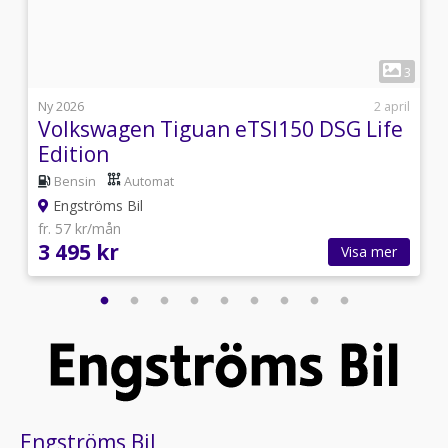
1
7
3
l
Ny 2026
2 april
Volkswagen Tiguan eTSI150 DSG Life
Edition
Bensin
Automat
Engströms Bil
fr. 57 kr/mån
3 495 kr
Visa mer
Engströms Bil