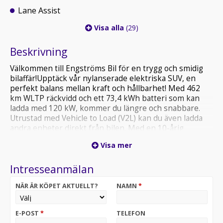
Lane Assist
Visa alla
(29)
Beskrivning
Välkommen till Engströms Bil för en trygg och smidig
bilaffär!Upptäck vår nylanserade elektriska SUV, en
perfekt balans mellan kraft och hållbarhet! Med 462
km WLTP räckvidd och ett 73,4 kWh batteri som kan
ladda med 120 kW, kommer du längre och snabbare.
Utrustad med Vehicle to Load (V2L) kan du även ladda
andra enheter direkt från bilen. Med en 10-årig
batterigaranti på 1 000 000 km kan du känna dig trygg i
Visa mer
många år framöver. Välj framtidens SUV, smart, kraftfull
och hållbar!Ring gärna på 013-23 30 10 eller mejla oss
Intresseanmälan
kgm@engstromsbil.se för mer info.Engströms Bil
NÄR ÄR KÖPET AKTUELLT?
NAMN
*
E-POST
*
TELEFON