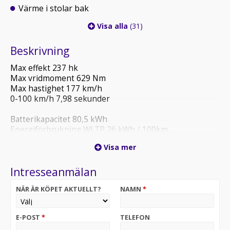
Värme i stolar bak
Visa alla
(31)
Beskrivning
Max effekt 237 hk
Max vridmoment 629 Nm
Max hastighet 177 km/h
0-100 km/h 7,98 sekunder
Batterikapacitet 80,5 kWh
Energiförbrukning WLTP 26 kWh / 100km
Visa mer
AC 3-Fas 11kW
0-100% 7 Tim
Intresseanmälan
DC laddning 120kW
10-80% 36 Min
NÄR ÄR KÖPET AKTUELLT?
NAMN
*
V2L (Vehicle-to-load) 3,3 kW AC
379 km WLTP Blandad körning
E-POST
*
TELEFON
466 km WLTP Stad