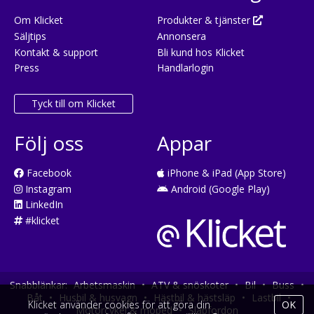
Om Klicket
Produkter & tjänster
Säljtips
Annonsera
Kontakt & support
Bli kund hos Klicket
Press
Handlarlogin
Tyck till om Klicket
Följ oss
Appar
Facebook
iPhone & iPad (App Store)
Instagram
Android (Google Play)
LinkedIn
#klicket
Snabblänkar:
Arbetsmaskin
•
ATV & snöskoter
•
Bil
•
Buss
•
Båt
•
Husbil & husvagn
•
Hästbil & hästsläp
•
Lastbil
•
Klicket använder cookies för att göra din
OK
Motorcykel & moped
•
Släpfordon