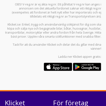
OBS! V-reg.nr är ej äkta reg.nr. Ett påhittat V-reg.nr kan anges i
annonsen om det aktuella fordonet saknar ett riktigt reg.nr
(exempelvis att fordonet är helt nytt eller har importerats och ej
tilldelats ett riktigt reg.nr av Transportstyrelsen än).
Klicket.se
: Enkel, trygg och användarvänlig söktjänst för dig som ska
köpa och sälja
nya och begagnade bilar
,
båtar
,
husvagnar
,
husbilar
,
transportbilar
,
motorcyklar
eller andra fordon från hela Sverige. Hitta
bäst priser. Upplev våra smarta sökfunktioner med snabba filter.
Tack för att du använder
Klicket
och delar det du gillar med dina
vänner!
Ladda ner
Klicket-appen
gratis:
Klicket
För företag