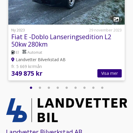
1
2
7
i
Ny 2023
29 november 2023
Fiat E -Doblo Lanseringsedition L2
50kw 280km
El
Automat
Landvetter Bilverkstad AB
fr. 5 669 kr/mån
349 875 kr
Visa mer
Landvetter Bilverkstad AB