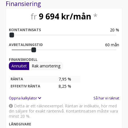
Finansiering
fr
9 694
kr/mån
*
20
%
KONTANTINSATS
60
mån
AVBETALNINGSTID
FINANSMODELL
Annuitet
Rak amortering
7,95 %
RÄNTA
8,25
%
EFFEKTIV RÄNTA
Öppna kalkylator
Så har vi räknat
Detta är ett räkneexempel. Räntan är indikativ, hör med
din säljare för exakt räntenivå. Kontantinsatsen måste vara
minst 20 %.
LÅNEGIVARE