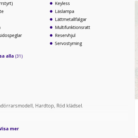
rrstyrt)
Keyless
te
Läslampa
Lättmetallfälgar
)
Multifunktionsratt
sidospeglar
Reservhjul
Servostyrning
sa alla
(31)
dörrarsmodell, Hardtop, Röd klädsel.
 MyMoney.
Visa mer