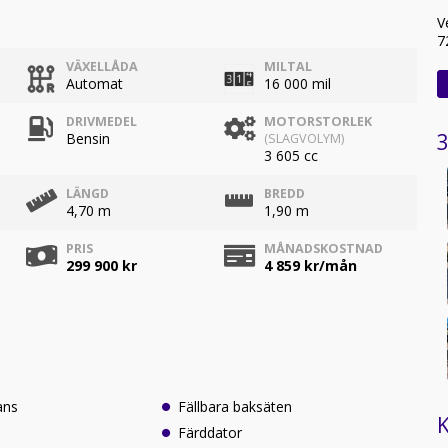
V
7
VÄXELLÅDA
MILTAL
Automat
16 000 mil
DRIVMEDEL
MOTORSTORLEK
3
Bensin
(SLAGVOLYM)
3 605 cc
LÄNGD
BREDD
4,70 m
1,90 m
PRIS
MÅNADSKOSTNAD
299 900 kr
4 859
kr/mån
ans
Fällbara baksäten
K
Färddator