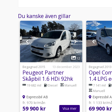
Du kanske även gillar
1
19
12
18 juli
Begagnad 2015
13 december 2023
Begagnad 2013
 2.0
Peugeot Partner
Opel Com
0hk |
Skåpbil 1.6 HDi 92hk
1.4 LPG 
äder|
Ny besiktad
NY Bes &
19 682 mil
Diesel
Manuell
7 141 mil
Manuell
Expressbil AB
Expressbil 
fr. 970 kr/mån
fr. 1 133 kr/m
59 900 kr
69 900 kr
sa mer
Visa mer