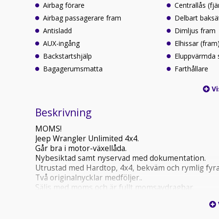
Airbag förare
Centrallås (fjä
Airbag passagerare fram
Delbart baksä
Antisladd
Dimljus fram
AUX-ingång
Elhissar (fram
Backstartshjälp
Eluppvärmda 
Bagagerumsmatta
Farthållare
Vi
Beskrivning
MOMS!
Jeep Wrangler Unlimited 4x4.
Går bra i motor-växellåda.
Nybesiktad samt nyservad med dokumentation.
Utrustad med Hardtop, 4x4, bekväm och rymlig fyra
Två originalnycklar medföljer..
Säljs med moms och är fullt momsavdragbar.
Leasing/Avbetalning via Wasa Kredit, Santander &