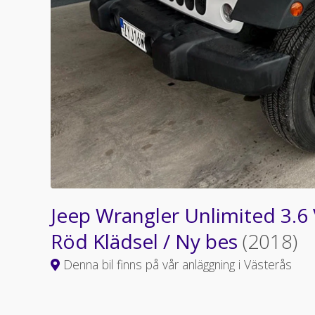
Jeep Wrangler Unlimited 3.6
Röd Klädsel / Ny bes
(2018)
Denna bil finns på vår anläggning i Västerås