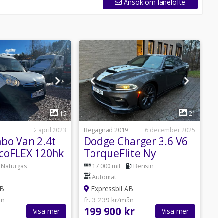
Ansök om lånelöfte
1
1
15
21
2 april 2023
Begagnad 2019
6 december 2025
B
bo Van 2.4t
Dodge Charger 3.6 V6
ecoFLEX 120hk
TorqueFlite Ny
3
 Servad
besiktad (Utrustad)
T
Naturgas
17 000 mil
Bensin
b
Automat
AB
Expressbil AB
ån
fr. 3 239 kr/mån
f
199 900 kr
3
Visa mer
Visa mer