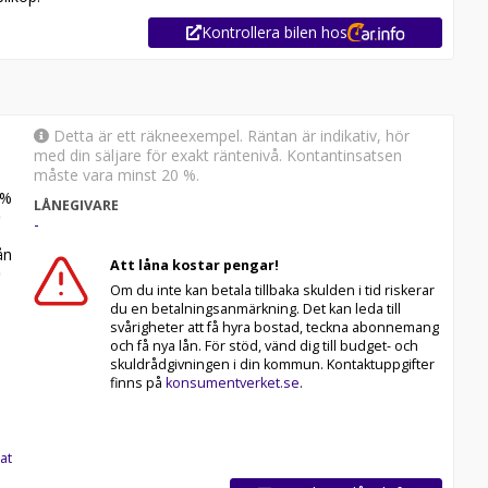
Kontrollera bilen hos
Detta är ett räkneexempel. Räntan är indikativ, hör
med din säljare för exakt räntenivå. Kontantinsatsen
måste vara minst 20 %.
%
LÅNEGIVARE
-
n
Att låna kostar pengar!
Om du inte kan betala tillbaka skulden i tid riskerar
du en betalningsanmärkning. Det kan leda till
svårigheter att få hyra bostad, teckna abonnemang
och få nya lån. För stöd, vänd dig till budget- och
skuldrådgivningen i din kommun. Kontaktuppgifter
finns på
konsumentverket.se
.
at