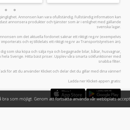
llgänglighet. Annonsen kan vara ofullständig. Fullständig information kan
 endast annonsera produkter och tjänster som är i enlighet med gällande
svenska lagar.
i annonsen om det aktuella fordonet saknar ett riktigt reg.nr (exempelvis
r importerats och ej tilldelats ett riktigt reg.nr av Transportstyrelsen än).
r dig som ska köpa och sälja
nya och begagnade bilar
,
båtar
,
husvagnar
,
n hela Sverige. Hitta bäst priser. Upplev våra smarta sökfunktioner med
snabba filter.
Tack för att du använder
Klicket
och delar det du gillar med dina vänner!
Ladda ner
Klicket-appen
gratis:
så bra som möjligt. Genom att fortsätta använda vår webbplats accept