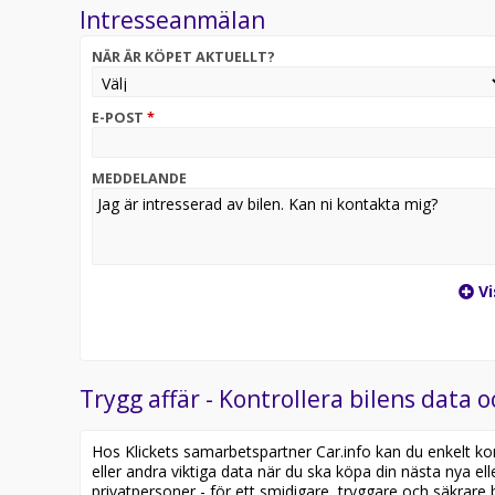
Intresseanmälan
NÄR ÄR KÖPET AKTUELLT?
E-POST
*
MEDDELANDE
Vi
Trygg affär - Kontrollera bilens data o
Hos Klickets samarbetspartner Car.info kan du enkelt kontr
eller andra viktiga data när du ska köpa din nästa nya ell
privatpersoner - för ett smidigare, tryggare och säkrare b