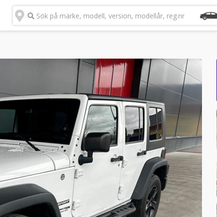
Sök på märke, modell, version, modellår, reg.nr