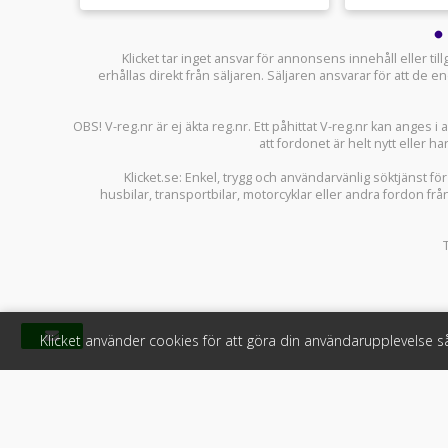
Klicket tar inget ansvar för annonsens innehåll eller ti
erhållas direkt från säljaren. Säljaren ansvarar för att de
OBS! V-reg.nr är ej äkta reg.nr. Ett påhittat V-reg.nr kan anges 
att fordonet är helt nytt eller ha
Klicket.se
: Enkel, trygg och användarvänlig söktjänst fö
husbilar
,
transportbilar
,
motorcyklar
eller andra fordon frå
Klicket använder cookies för att göra din användarupplevelse 