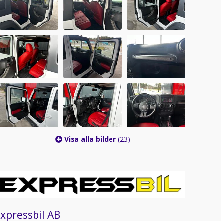
Visa alla bilder
(23)
xpressbil AB