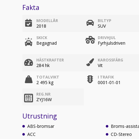
Fakta
MODELLÅR
BILTYP
2018
SUV
SKICK
DRIVHJUL
Begagnad
Fyrhjulsdriven
HÄSTKRAFTER
KAROSSFÄRG
284 hk
Vit
TOTALVIKT
I TRAFIK
2 495 kg
0001-01-01
REG.NR
ZYJ16W
Utrustning
ABS-bromsar
Broms-assist
ACC
CD-Stereo