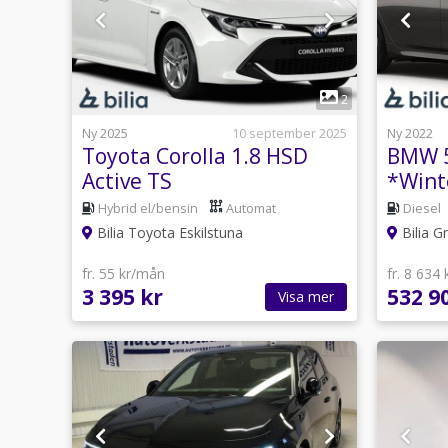
1
2
Ny 2025
10 september 2025
Ny 2022
Toyota Corolla 1.8 HSD
BMW 5
Active TS
*Wint
Privatleasingkampanj
Hybrid el/bensin
Automat
Diesel
Bilia Toyota Eskilstuna
Bilia G
fr. 55 kr/mån
fr. 8 634
3 395 kr
532 9
Visa mer