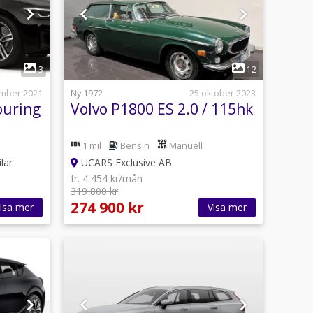
1
3
12
mber 2021
Ny 1972
25 oktober 2023
ouring
Volvo P1800 ES 2.0 / 115hk
1 mil
Bensin
Manuell
lar
UCARS Exclusive AB
fr. 4 454 kr/mån
319 800 kr
274 900 kr
isa mer
Visa mer