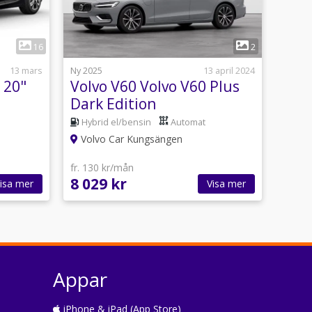
1
16
2
13 mars
Ny 2025
13 april 2024
 20"
Volvo V60 Volvo V60 Plus
Dark Edition
5%*
Hybrid el/bensin
Automat
Volvo Car Kungsängen
fr. 130 kr/mån
8 029 kr
isa mer
Visa mer
Appar
iPhone & iPad (App Store)