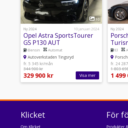
1
10
Ny 2024
10 januari 2024
Ny 2024
Opel Astra SportsTourer
Porsc
GS P130 AUT
Turis
/ VAT
Bensin
Automat
El
Autoverkstaden Tingsryd
Porsch
fr. 5 345 kr/mån
fr. 24 28
344 900 kr
1 803 698
329 900 kr
1 499 
Visa mer
Klicket
För f
Om Klicket
Produkter &