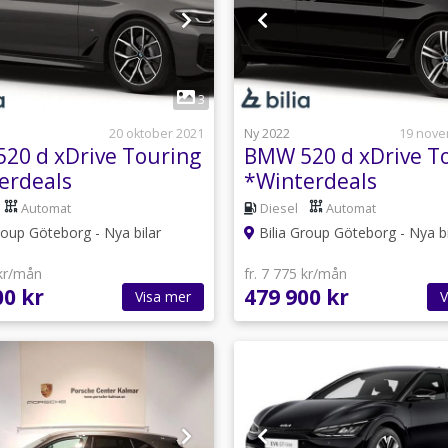
1
1
3
20 oktober 2021
Ny 2022
19 nove
20 d xDrive Touring
BMW 520 d xDrive T
erdeals
*Winterdeals
Automat
Diesel
Automat
roup Göteborg - Nya bilar
Bilia Group Göteborg - Nya bi
 kr/mån
fr. 7 775 kr/mån
00 kr
479 900 kr
Visa mer
V