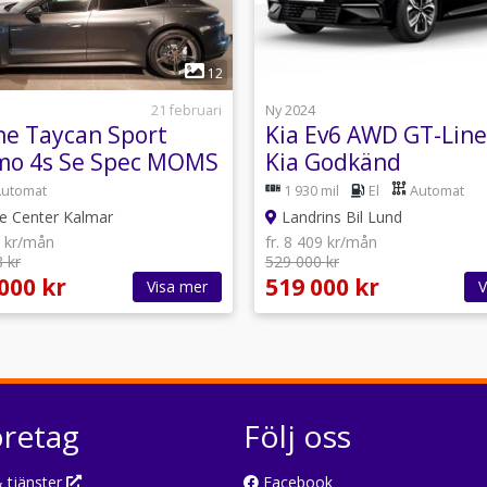
1
1
12
21 februari
Ny 2024
he Taycan Sport
Kia Ev6 AWD GT-Line
mo 4s Se Spec MOMS
Kia Godkänd
*Räntekampanj 2,9
Automat
1 930 mil
El
Automat
e Center Kalmar
Landrins Bil Lund
7 kr/mån
fr. 8 409 kr/mån
 kr
529 000 kr
000 kr
519 000 kr
Visa mer
V
öretag
Följ oss
 tjänster
Facebook