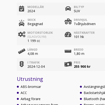
MODELLÅR
BILTYP
2024
SUV
SKICK
DRIVHJUL
Begagnad
Tvåhjulsdriven
MOTORSTORLEK
HÄSTKRAFTER
101 hk
(SLAGVOLYM)
1 199 cc
LÄNGD
BREDD
4,08 m
1,80 m
I TRAFIK
PRIS
2024-12-04
255 900 kr
Utrustning
ABS-bromsar
Avstängningsb
ACC
Backstartshjä
Airbag förare
Bluetooth (ha
Airbag passagerare fram
Broms-assist