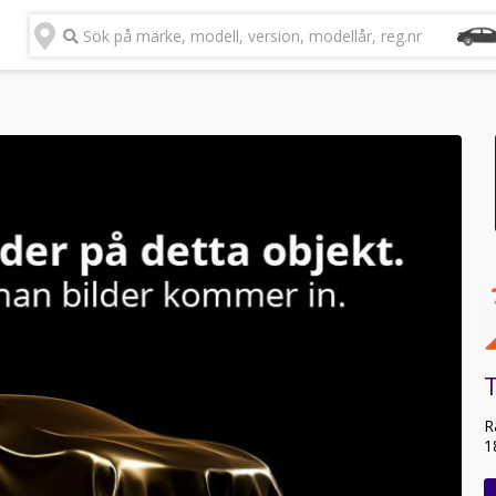
Sök på märke, modell, version, modellår, reg.nr
T
R
1