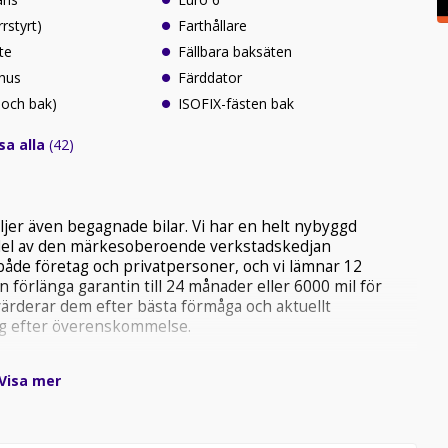
rrstyrt)
Farthållare
te
Fällbara baksäten
rhus
Färddator
 och bak)
ISOFIX-fästen bak
sa alla
(42)
ljer även begagnade bilar. Vi har en helt nybyggd
 del av den märkesoberoende verkstadskedjan
 både företag och privatpersoner, och vi lämnar 12
 förlänga garantin till 24 månader eller 6000 mil för
värderar dem efter bästa förmåga och aktuellt
ag efter överenskommelse.
Rallarvägen 14 i Österåkers kommun ca 20 min från
Visa mer