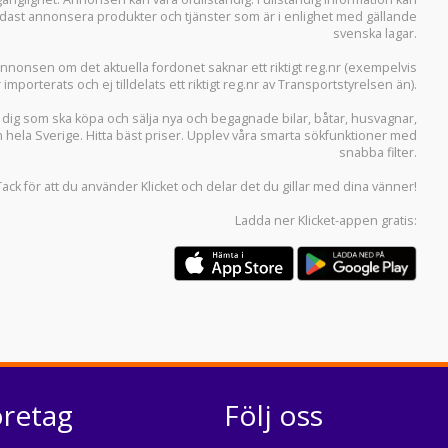
 endast annonsera produkter och tjänster som är i enlighet med gällande
svenska lagar.
i annonsen om det aktuella fordonet saknar ett riktigt reg.nr (exempelvis
r importerats och ej tilldelats ett riktigt reg.nr av Transportstyrelsen än).
r dig som ska köpa och sälja
nya och begagnade bilar
,
båtar
,
husvagnar
,
n hela Sverige. Hitta bäst priser. Upplev våra smarta sökfunktioner med
snabba filter.
Tack för att du använder
Klicket
och delar det du gillar med dina vänner!
Ladda ner
Klicket-appen
gratis:
öretag
Följ oss