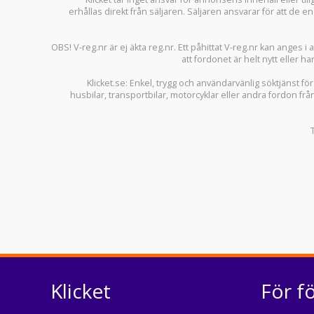
erhållas direkt från säljaren. Säljaren ansvarar för att de
OBS! V-reg.nr är ej äkta reg.nr. Ett påhittat V-reg.nr kan anges 
att fordonet är helt nytt eller ha
Klicket.se
: Enkel, trygg och användarvänlig söktjänst fö
husbilar
,
transportbilar
,
motorcyklar
eller andra fordon frå
Klicket
För f