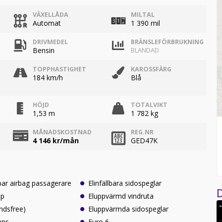
VÄXELLÅDA
MILTAL
Automat
1 390 mil
DRIVMEDEL
BRÄNSLEFÖRBRUKNING
Bensin
BLANDAD
TOPPHASTIGHET
KAROSSFÄRG
184 km/h
Blå
HÖJD
TOTALVIKT
1,53 m
1 782 kg
MÅNADSKOSTNAD
REG.NR
4 146
kr/mån
GED47K
ar airbag passagerare
Elinfällbara sidospeglar
D
lp
Eluppvärmd vindruta
ndsfree)
Eluppvärmda sidospeglar
ans
Euro 6