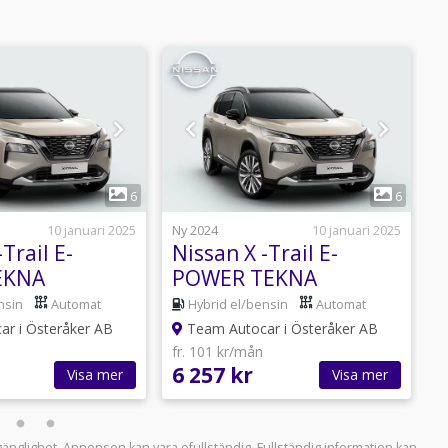
1
1
6
6
10 januari 2025
Ny 2024
10 januari 2025
N
Trail E-
Nissan X -Trail E-
N
EKNA
POWER TEKNA
EASING
PRIVATLEASING INK
nsin
Automat
Hybrid el/bensin
Automat
INK V-HJUL
SERVICE&V-HJUL
r i Österåker AB
Team Autocar i Österåker AB
fr. 101 kr/mån
f
6 257 kr
6
Visa mer
Visa mer
llgänglighet. Annonsen kan vara ofullständig. Fullständig information kan