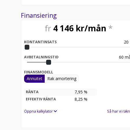
Finansiering
fr
4 146
kr/mån
*
20
KONTANTINSATS
60
må
AVBETALNINGSTID
FINANSMODELL
Annuitet
Rak amortering
7,95 %
RÄNTA
8,25
%
EFFEKTIV RÄNTA
Öppna kalkylator
Så har vi räkn