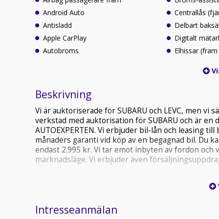
Android Auto
Centrallås (fjä
Antisladd
Delbart baksä
Apple CarPlay
Digitalt mäta
Autobroms
Elhissar (fram
Vi
Beskrivning
Vi är auktoriserade för SUBARU och LEVC, men vi sä
verkstad med auktorisation för SUBARU och är en
AUTOEXPERTEN. Vi erbjuder bil-lån och leasing till
månaders garanti vid köp av en begagnad bil. Du kan
endast 2.995 kr. Vi tar emot inbyten av fordon och 
marknadsläge. Vi erbjuder även försäljningsuppdr
Välkommen in till Team Autocar i Österåker AB på 
sthlm-city. 08-54068060 www.autocar.se
Intresseanmälan
Registreringsavgift på 895kr tillkommer.