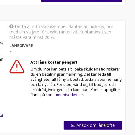
Detta är ett räkneexempel. Räntan är indikativ, hör
med din säljare för exakt räntenivå. Kontantinsatsen
måste vara minst 20 %.
%
LÅNEGIVARE
-
n
Att låna kostar pengar!
Om du inte kan betala tillbaka skulden i tid riskerar
du en betalningsanmärkning. Det kan leda till
svårigheter att få hyra bostad, teckna abonnemang
och få nya lån. För stöd, vänd dig till budget- och
skuldrådgivningen i din kommun. Kontaktuppgifter
finns på
konsumentverket.se
.
at
Ansök om lånelöfte