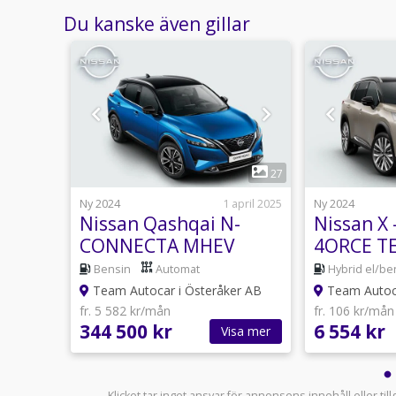
Du kanske även gillar
1
24
27
nuari 2025
Ny 2024
1 april 2025
Ny 2024
-
Nissan Qashqai N-
Nissan X -
 190
CONNECTA MHEV
4ORCE T
PRIVATL
mat
Bensin
Automat
Hybrid el/be
KAMPANJ 
er AB
Team Autocar i Österåker AB
Team Autoca
fr. 5 582 kr/mån
fr. 106 kr/mån
344 500 kr
6 554 kr
sa mer
Visa mer
Klicket tar inget ansvar för annonsens innehåll eller ti