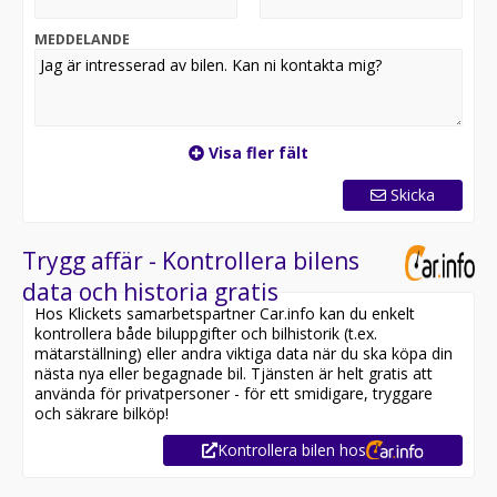
din befintliga bil i inbyte, i de allra flesta fall så kan vi ge
en relativt exakt bedömning av ett mellanpris redan
MEDDELANDE
över telefon eller mail.
Varmt välkomna till Carson Sverige AB, vi finns på
Fågelsångsv. 8 i Vallentuna, tel: 08 - 522 927 00. All our
cars are available for export.
Visa fler fält
Skicka
Trygg affär - Kontrollera bilens
data och historia gratis
Hos Klickets samarbetspartner Car.info kan du enkelt
kontrollera både biluppgifter och bilhistorik (t.ex.
mätarställning) eller andra viktiga data när du ska köpa din
nästa nya eller begagnade bil. Tjänsten är helt gratis att
använda för privatpersoner - för ett smidigare, tryggare
och säkrare bilköp!
Kontrollera bilen hos