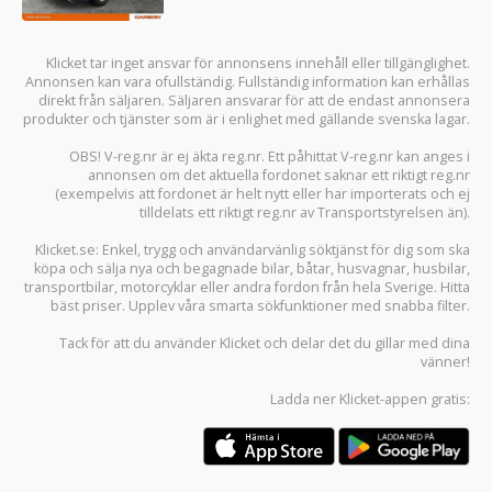
Klicket tar inget ansvar för annonsens innehåll eller tillgänglighet.
Annonsen kan vara ofullständig. Fullständig information kan erhållas
direkt från säljaren. Säljaren ansvarar för att de endast annonsera
produkter och tjänster som är i enlighet med gällande svenska lagar.
OBS! V-reg.nr är ej äkta reg.nr. Ett påhittat V-reg.nr kan anges i
annonsen om det aktuella fordonet saknar ett riktigt reg.nr
(exempelvis att fordonet är helt nytt eller har importerats och ej
tilldelats ett riktigt reg.nr av Transportstyrelsen än).
Klicket.se
: Enkel, trygg och användarvänlig söktjänst för dig som ska
köpa och sälja
nya och begagnade bilar
,
båtar
,
husvagnar
,
husbilar
,
transportbilar
,
motorcyklar
eller andra fordon från hela Sverige. Hitta
bäst priser. Upplev våra smarta sökfunktioner med snabba filter.
Tack för att du använder
Klicket
och delar det du gillar med dina
vänner!
Ladda ner
Klicket-appen
gratis: