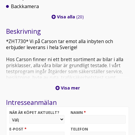
Backkamera
Visa alla
(20)
Beskrivning
*ZHT730* Vi på Carson tar emot alla inbyten och
erbjuder leverans i hela Sverige!
Hos Carson finner ni ett brett sortiment av bilar i alla
prisklasser, alla våra bilar är grundligt testade. I vårt
testprogram ingår åtgärder som säkerställer service,
besiktning, byte av ruta, trafiksäkerhetstest samt
funktionstest.
Visa mer
Carson Sverige AB erbjuder även i framtiden att
Intresseanmälan
genomföra service och rekond av din bil. Det gör vi i vår
egen verkstad. Vi erbjuder även fri lånebil och låga
NÄR ÄR KÖPET AKTUELLT?
NAMN
*
priser, samt att vi har mycket kompententa
servicetekniker som bryr sig om din bil!
E-POST
*
TELEFON
Vid en affär hos oss på Carson så tar vi självklart emot