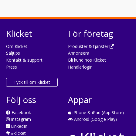
Klicket
För företag
Om Klicket
Produkter & tjänster
Säljtips
Annonsera
Kontakt & support
Bli kund hos Klicket
Press
Handlarlogin
Tyck till om Klicket
Följ oss
Appar
Facebook
iPhone & iPad (App Store)
Instagram
Android (Google Play)
LinkedIn
#klicket