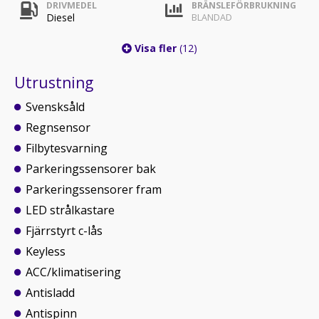
DRIVMEDEL
BRÄNSLEFÖRBRUKNING
Diesel
BLANDAD
Visa fler
(12)
Utrustning
Svensksåld
Regnsensor
Filbytesvarning
Parkeringssensorer bak
Parkeringssensorer fram
LED strålkastare
Fjärrstyrt c-lås
Keyless
ACC/klimatisering
Antisladd
Antispinn