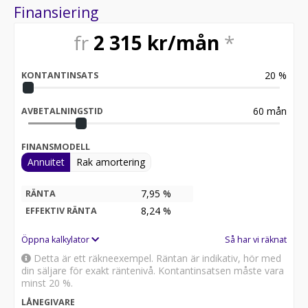
Finansiering
fr
2 315
kr/mån
*
20
%
KONTANTINSATS
60
mån
AVBETALNINGSTID
FINANSMODELL
Annuitet
Rak amortering
7,95 %
RÄNTA
8,24
%
EFFEKTIV RÄNTA
Öppna kalkylator
Så har vi räknat
Detta är ett räkneexempel. Räntan är indikativ, hör med
din säljare för exakt räntenivå. Kontantinsatsen måste vara
minst 20 %.
LÅNEGIVARE