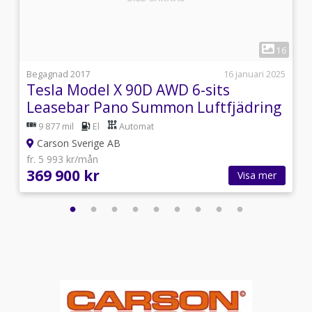
1
1
16
i
Begagnad 2017
16 januari 2025
Tesla Model X 90D AWD 6-sits
Leasebar Pano Summon Luftfjädring
9 877 mil
El
Automat
Carson Sverige AB
fr. 5 993 kr/mån
369 900 kr
Visa mer