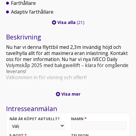
Farthållare
Adaptiv farthållare
Visa alla
(21)
Beskrivning
Nu har vi denna fllyttbil med 2,3m invändig höjd och
tavelhylla allt för att maximera eran inlastning. Kontakt
oss för mer information. Nu har vi nya IVECO Daily
Volymskåp 2025 med bakgavellift – klara för omgående
leverans!
Välkommen in för visning och offert!
Endast 6 942kr/mån exmoms (leasingförslag för
Visa mer
företag)
Kontakta oss för ett skräddarsytt upplägg efter dina
Intresseanmälan
behov.
NÄR ÄR KÖPET AKTUELLT?
NAMN
*
IVECO Daily är känd för sin robusthet, volymkapacitet
och hållbarhet – en riktig arbetsmaskin som sticker ut.
Med marknadens starkaste chassi och en rymlig
E-POST
*
TELEFON