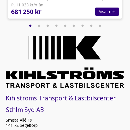
fr. 11 038 kr/mån
681 250 kr
Visa mer
Kihlströms Transport & Lastbilscenter
Sthlm Syd AB
Smista Allé 19
141 72 Segeltorp