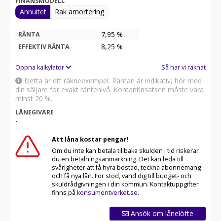
FINANSMODELL
lastbil. Kihlströms är auktoriserade för IVECO,
Annuitet
Rak amortering
bakgavellyft Zepro, BÄR, Dhollandia. Vi kan anpassa
bilarna till era önskemål om ni önskar kylbil, flakbil,
7,95 %
RÄNTA
kranbil eller skåpbil, alla bilar går att få som miljöbilar
8,25
%
EFFEKTIV RÄNTA
då de finns med gasdrift, fordonsgas och biogas cng.
Kontakta oss så får du offert på just det du önskar.
Öppna kalkylator
Så har vi räknat
IVECO Daily är i samma kategori som Mercedes
Detta är ett räkneexempel. Räntan är indikativ, hör med
Sprinter, Volkswagen Crafter, Ford Transit med flera.
din säljare för exakt räntenivå. Kontantinsatsen måste vara
VARFÖR DU SKA KÖPA BIL HOS KIHLSTRÖMS
minst 20 %.
Kihlströms har prisgaranti på nya Iveco (gäller
LÅNEGIVARE
jämförbara fordon och påbyggnader i Sverige som är
-
skriftligt offererade inom samma tidsperiod).
Att låna kostar pengar!
Kunder som köper bil hos oss får tillgång till kvällstider
Om du inte kan betala tillbaka skulden i tid riskerar
för servicearbeten så att fordon kan jobba på dagtid.
du en betalningsanmärkning. Det kan leda till
Nya Iveco från Kihlströms har 3 års fri service (gäller
svårigheter att få hyra bostad, teckna abonnemang
och få nya lån. För stöd, vänd dig till budget- och
fordon som finansieras genom Kihlströms. Gäller ett
skuldrådgivningen i din kommun. Kontaktuppgifter
begränsat antal utvalda fordon som löpande
finns på
konsumentverket.se
.
uppdateras)
Ansök om lånelöfte
Kunder som köpt sitt fordon hos Kihlströms har