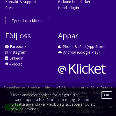
Kontakt & support
Bli kund hos Klicket
Press
Handlarlogin
Tyck till om Klicket
Följ oss
Appar
Facebook
iPhone & iPad (App Store)
Instagram
Android (Google Play)
LinkedIn
#klicket
Snabblänkar:
Arbetsmaskin
•
ATV & snöskoter
•
Bil
•
Buss
•
Båt
•
Husbil & husvagn
•
Hästbil & hästsläp
•
Lastbil
•
Klicket använder cookies för att göra din
OK
Motorcykel & moped
•
Släpfordon
användarupplevelse så bra som möjligt. Genom att
fortsätta använda vår webbplats accepterar du att
Fordonsköp online
•
Användarvillkor
•
Integritetspolicy & GDPR
•
cookies används.
Söktjänsten för Sveriges alla fordon
•
© 2026 Klicket.se