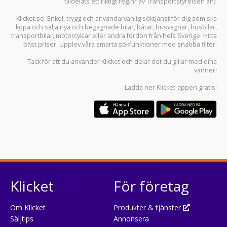
tilldelats ett riktigt reg.nr av Transportstyrelsen än).
Klicket.se
: Enkel, trygg och användarvänlig söktjänst för dig som ska
köpa och sälja
nya och begagnade bilar
,
båtar
,
husvagnar
,
husbilar
,
transportbilar
,
motorcyklar
eller andra fordon från hela Sverige. Hitta
bäst priser. Upplev våra smarta sökfunktioner med snabba filter.
Tack för att du använder
Klicket
och delar det du gillar med dina
vänner!
Ladda ner
Klicket-appen
gratis:
Klicket
För företag
Om Klicket
Produkter & tjänster
Säljtips
Annonsera