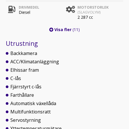
DRIVMEDEL
MOTORSTORLEK
Diesel
(SLAGVOLYM)
2 287 cc
Visa fler
(11)
Utrustning
Backkamera
ACC/Klimatanläggning
Elhissar fram
C-lås
Fjärrstyrt c-lås
Farthållare
Automatisk växellåda
Multifunktionsratt
Servostyrning
Yttertemperaturmätare