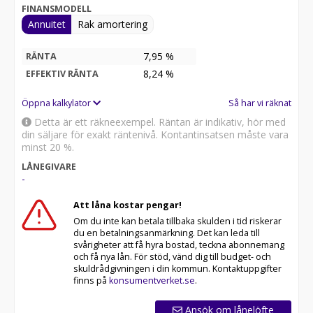
FINANSMODELL
Annuitet
Rak amortering
7,95 %
RÄNTA
8,24
%
EFFEKTIV RÄNTA
Öppna kalkylator
Så har vi räknat
Detta är ett räkneexempel. Räntan är indikativ, hör med
din säljare för exakt räntenivå. Kontantinsatsen måste vara
minst 20 %.
LÅNEGIVARE
-
Att låna kostar pengar!
Om du inte kan betala tillbaka skulden i tid riskerar
du en betalningsanmärkning. Det kan leda till
svårigheter att få hyra bostad, teckna abonnemang
och få nya lån. För stöd, vänd dig till budget- och
skuldrådgivningen i din kommun. Kontaktuppgifter
finns på
konsumentverket.se
.
Ansök om lånelöfte