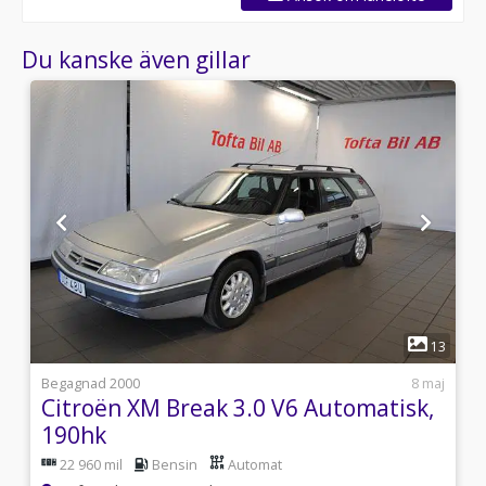
Du kanske även gillar
1
2
13
i
Begagnad 2000
8 maj
-
Citroën XM Break 3.0 V6 Automatisk,
190hk
22 960 mil
Bensin
Automat