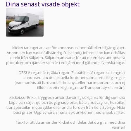
Dina senast visade objekt
Klicket tar inget ansvar för annonsens innehåll eller tillgänglighet.
Annonsen kan vara ofullständig. Fullständig information kan erhållas
direkt från säljaren. Säljaren ansvarar för att de endast annonsera
produkter och tjänster som är i enlighet med gällande svenska lagar.
OBS! V-reg.nr är ej äkta reg.nr. Ett påhittat V-reg.nr kan anges i
annonsen om det aktuella fordonet saknar ett riktigt reg.nr
(exempelvis att fordonet är helt nytt eller har importerats och ej
tilldelats ett riktigt reg.nr av Transportstyrelsen än).
Klicket.se
: Enkel, trygg och användarvänlig söktjänst för dig som ska
köpa och sälja
nya och begagnade bilar
,
båtar
,
husvagnar
,
husbilar
,
transportbilar
,
motorcyklar
eller andra fordon från hela Sverige. Hitta
bäst priser. Upplev våra smarta sökfunktioner med snabba filter.
Tack för att du använder
Klicket
och delar det du gillar med dina
vänner!