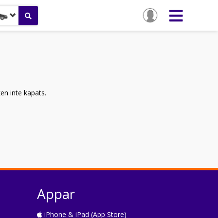
ken inte kapats.
Appar
iPhone & iPad (App Store)