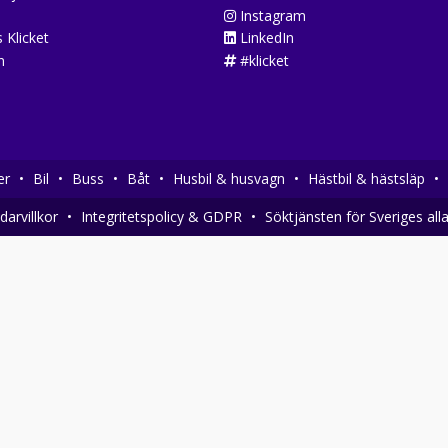
Instagram
 Klicket
LinkedIn
n
#klicket
er
•
Bil
•
Buss
•
Båt
•
Husbil & husvagn
•
Hästbil & hästsläp
•
arvillkor
•
Integritetspolicy & GDPR
•
Söktjänsten för Sveriges all