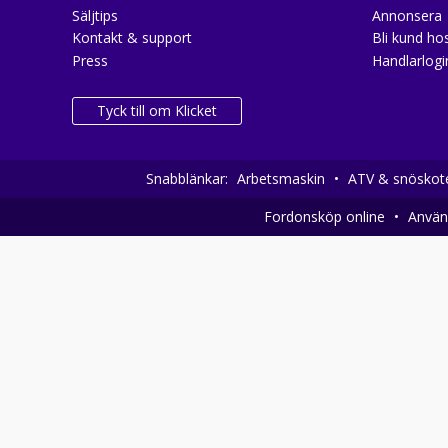
Säljtips
Annonsera
Kontakt & support
Bli kund hos
Press
Handlarlogi
Tyck till om Klicket
Snabblänkar:
Arbetsmaskin
•
ATV & snöskot
Fordonsköp online
•
Använd