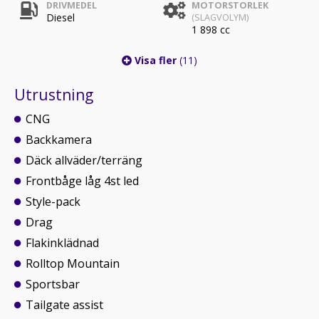
DRIVMEDEL
MOTORSTORLEK
Diesel
(SLAGVOLYM)
1 898 cc
Visa fler
(11)
Utrustning
CNG
Backkamera
Däck allväder/terräng
Frontbåge låg 4st led
Style-pack
Drag
Flakinklädnad
Rolltop Mountain
Sportsbar
Tailgate assist