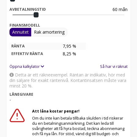
60
mån
AVBETALNINGSTID
FINANSMODELL
Annuitet
Rak amortering
7,95 %
RÄNTA
8,25
%
EFFEKTIV RÄNTA
Öppna kalkylator
Så har vi räknat
Detta är ett räkneexempel. Räntan är indikativ, hör med
din säljare för exakt räntenivå. Kontantinsatsen måste vara
minst 20 %.
LÅNEGIVARE
-
Att låna kostar pengar!
Om du inte kan betala tillbaka skulden i tid riskerar
du en betalningsanmärkning. Det kan leda till
svårigheter att få hyra bostad, teckna abonnemang
och få nya lån. För stöd, vänd dig till budget- och