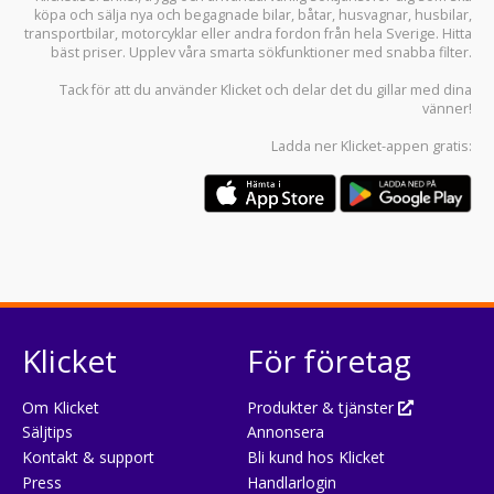
köpa och sälja
nya och begagnade bilar
,
båtar
,
husvagnar
,
husbilar
,
transportbilar
,
motorcyklar
eller andra fordon från hela Sverige. Hitta
bäst priser. Upplev våra smarta sökfunktioner med snabba filter.
Tack för att du använder
Klicket
och delar det du gillar med dina
vänner!
Ladda ner
Klicket-appen
gratis:
Klicket
För företag
Om Klicket
Produkter & tjänster
Säljtips
Annonsera
Kontakt & support
Bli kund hos Klicket
Press
Handlarlogin