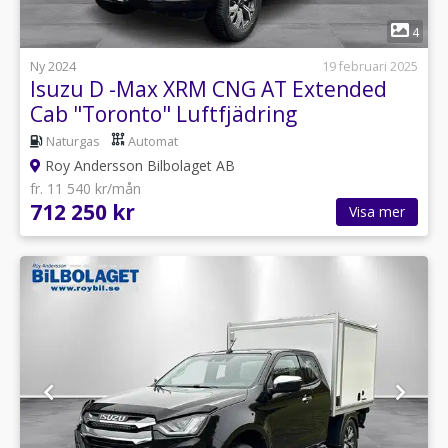
1
4
Ny 2024
19 februari 2025
Isuzu D -Max XRM CNG AT Extended
Cab "Toronto" Luftfjädring
Naturgas
Automat
Roy Andersson Bilbolaget AB
fr. 11 540 kr/mån
712 250 kr
Visa mer