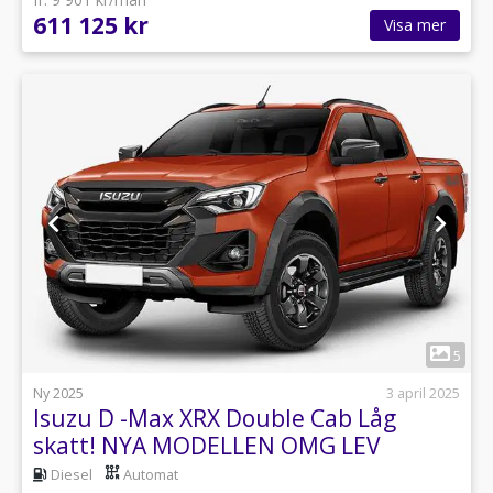
611 125 kr
Visa mer
1
5
Ny 2025
3 april 2025
Isuzu D -Max XRX Double Cab Låg
skatt! NYA MODELLEN OMG LEV
Diesel
Automat