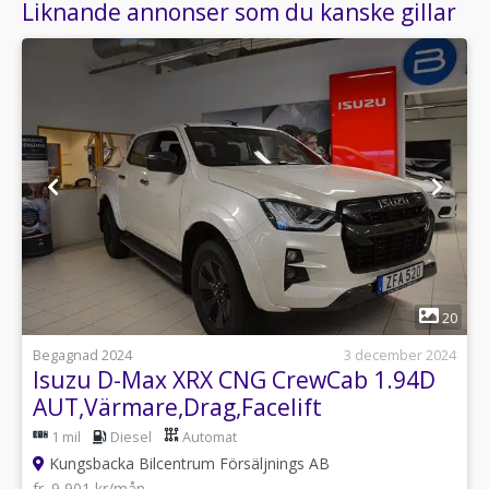
Liknande annonser som du kanske gillar
1
20
Begagnad 2024
3 december 2024
Isuzu D-Max XRX CNG CrewCab 1.94D
AUT,Värmare,Drag,Facelift
1 mil
Diesel
Automat
Kungsbacka Bilcentrum Försäljnings AB
fr. 9 901 kr/mån