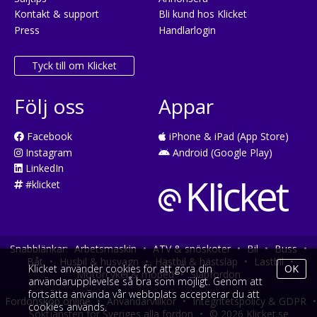
Kontakt & support
Bli kund hos Klicket
Press
Handlarlogin
Tyck till om Klicket
Följ oss
Appar
Facebook
iPhone & iPad (App Store)
Instagram
Android (Google Play)
LinkedIn
#klicket
Snabblänkar:
Arbetsmaskin
•
ATV & snöskoter
•
Bil
•
Buss
•
Båt
•
Husbil & husvagn
•
Hästbil & hästsläp
•
Lastbil
•
Klicket använder cookies för att göra din
OK
Motorcykel & moped
•
Släpfordon
användarupplevelse så bra som möjligt. Genom att
fortsätta använda vår webbplats accepterar du att
Fordonsköp online
•
Användarvillkor
•
Integritetspolicy & GDPR
•
cookies används.
Söktjänsten för Sveriges alla fordon
•
© 2026 Klicket.se