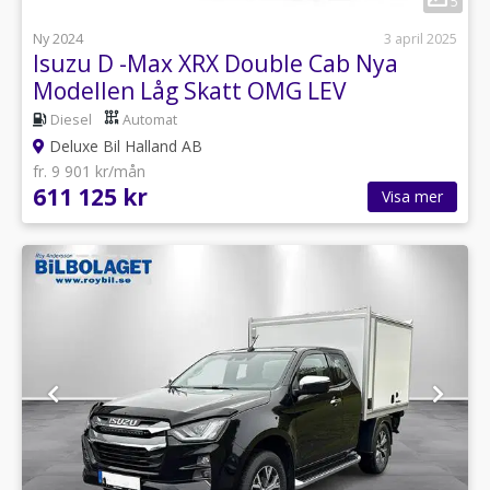
5
Ny 2024
3 april 2025
Isuzu D -Max XRX Double Cab Nya
Modellen Låg Skatt OMG LEV
Diesel
Automat
Deluxe Bil Halland AB
fr. 9 901 kr/mån
611 125 kr
Visa mer