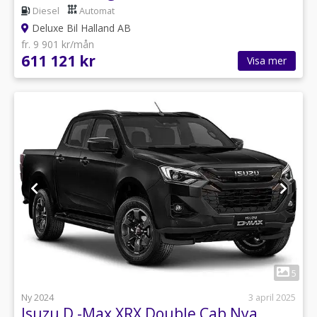
Diesel
Automat
Deluxe Bil Halland AB
fr. 9 901 kr/mån
611 121 kr
Visa mer
1
5
Ny 2024
3 april 2025
Isuzu D -Max XRX Double Cab Nya