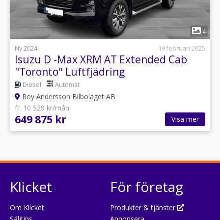
1
4
Ny 2024
19 februari 2025
Isuzu D -Max XRM AT Extended Cab
"Toronto" Luftfjädring
Diesel
Automat
Roy Andersson Bilbolaget AB
fr. 10 529 kr/mån
649 875 kr
Visa mer
Klicket
För företag
Om Klicket
Produkter & tjänster
Säljtips
Annonsera