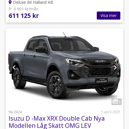
Deluxe Bil Halland AB
fr. 9 901 kr/mån
611 125 kr
Visa mer
1
5
Ny 2024
3 april 2025
Isuzu D -Max XRX Double Cab Nya
Modellen Låg Skatt OMG LEV