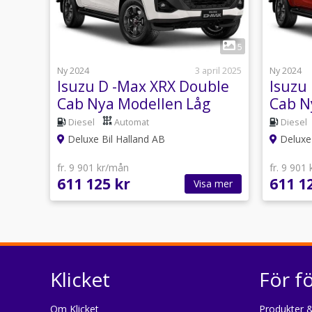
1
5
Ny 2024
3 april 2025
Ny 2024
Isuzu D -Max XRX Double
Isuzu
Cab Nya Modellen Låg
Cab N
Skatt OMG LEV
Skatt
Diesel
Automat
Diesel
Deluxe Bil Halland AB
Deluxe 
fr. 9 901 kr/mån
fr. 9 901
611 125 kr
611 1
Visa mer
Klicket
För f
Om Klicket
Produkter &