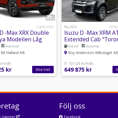
1
1
5
3 april 2025
Ny 2024
19 fe
 D -Max XRX Double
Isuzu D -Max XRM A
ya Modellen Låg
Extended Cab "Toro
 OMG LEV
Luftfjädring
Automat
Diesel
Automat
Bil Halland AB
Roy Andersson Bilbolaget A
 kr/mån
fr. 10 529 kr/mån
25 kr
649 875 kr
Visa mer
V
öretag
Följ oss
 tjänster
Facebook