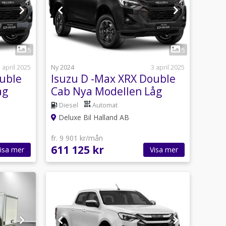
1
5
5
 april 2025
Ny 2024
3 april 2025
ouble
Isuzu D -Max XRX Double
åg
Cab Nya Modellen Låg
Skatt OMG LEV
Diesel
Automat
Deluxe Bil Halland AB
fr. 9 901 kr/mån
611 125 kr
isa mer
Visa mer