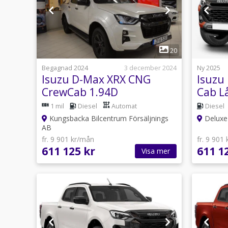
1
20
Begagnad 2024
3 december 2024
Ny 2025
Isuzu D-Max XRX CNG
Isuzu
CrewCab 1.94D
Cab L
AUT,Värmare,Drag,Facelift
MODE
1 mil
Diesel
Automat
Diesel
Kungsbacka Bilcentrum Försäljnings
Deluxe 
AB
fr. 9 901 kr/mån
fr. 9 901
611 125 kr
611 1
Visa mer