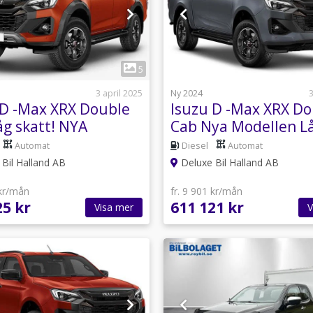
1
1
5
3 april 2025
Ny 2024
3
 D -Max XRX Double
Isuzu D -Max XRX D
åg skatt! NYA
Cab Nya Modellen L
LLEN OMG LEV
Skatt OMG LEV
Automat
Diesel
Automat
Bil Halland AB
Deluxe Bil Halland AB
 kr/mån
fr. 9 901 kr/mån
25 kr
611 121 kr
Visa mer
V