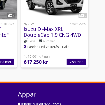
1
4
9
bruari 2025
Ny 2025
7 mars 2025
T
Isuzu D -Max XRL
nto"
DoubleCab 1.9 CNG 4WD
LÅG SKATT FACELIFT
Diesel
Automat
B
Landrins Bil Västerås - Hälla
fr. 10 001 kr/mån
617 250 kr
isa mer
Visa mer
Appar
iPhone & iPad (App Store)