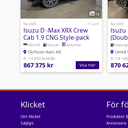
1
18
Ny 2025
15 april
Ny 2025
Isuzu D -Max XRX Crew
Isuzu
Cab 1.9 CNG Style-pack
(Doub
4.243
450 mil
Diesel
Automat
Naturg
Olofsson Auto AB
Umeå V
fr. 14 053 kr/mån
fr. 14 10
867 375 kr
870 6
Visa mer
Klicket
För f
Om Klicket
Produkter &
Säljtips
Annonsera