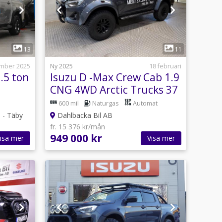
1
13
11
mber 2025
Ny 2025
18 februari
.5 ton
Isuzu D -Max Crew Cab 1.9
CNG 4WD Arctic Trucks 37
600 mil
Naturgas
Automat
 - Täby
Dahlbacka Bil AB
fr. 15 376 kr/mån
949 000 kr
isa mer
Visa mer