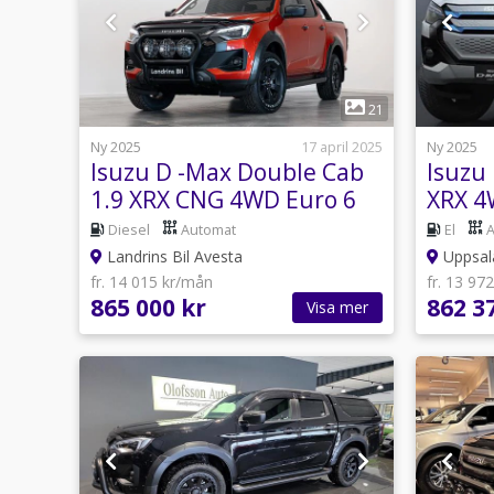
1
21
Ny 2025
17 april 2025
Ny 2025
Isuzu D -Max Double Cab
Isuzu
1.9 XRX CNG 4WD Euro 6
XRX 4
Dragv
Diesel
Automat
El
Landrins Bil Avesta
Uppsala
fr. 14 015 kr/mån
fr. 13 97
865 000 kr
862 3
Visa mer