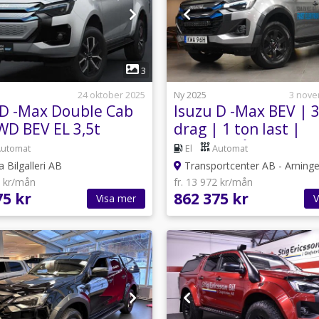
1
1
3
24 oktober 2025
Ny 2025
3 nove
 D -Max Double Cab
Isuzu D -Max BEV | 3
WD BEV EL 3,5t
drag | 1 ton last |
ikt
3.995:-/mån
Automat
El
Automat
 Bilgalleri AB
Transportcenter AB - Arninge
2 kr/mån
fr. 13 972 kr/mån
75 kr
862 375 kr
Visa mer
V