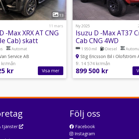
1
1
13
11 mars
Ny 2025
 D -Max XRX AT CNG
Isuzu D -Max AT37 
le Cab) skatt
Cab CNG 4WD
kr/år
as
Automat
1 950 mil
Diesel
Automa
an Service AB
Stig Ericsson Bil i Olofström
6 kr/mån
fr. 14 574 kr/mån
25 kr
899 500 kr
Visa mer
V
öretag
Följ oss
 tjänster
Facebook
Instagram