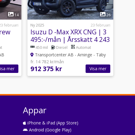
1
14
26
23 februari
Ny 2025
23 februari
Crew
Isuzu D -Max XRX CNG | 3
495:-/mån | Årsskatt 4 243
kr
t
450 mil
Diesel
Automat
 AB
Transportcenter AB - Arninge - Täby
fr. 14 782 kr/mån
912 375 kr
isa mer
Visa mer
Appar
iPhone & iPad (App Store)
Android (Google Play)