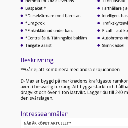
Hemma för OMG leverans
1 ton lastvikt
Baspaket *
Farthållare ( a
*Dieselvärmare med fjärrstart
Intelligent ha
*Dragkrok
Trafikskyltsav
*Flakinklädnad under kant
E-call – aut k
*Centrallås & Tätningslist bakläm
Autobroms vid
Tailgate assist
Skinnklädsel
Beskrivning
**Går ej att kombinera med andra erbjudanden
D-Max är byggd på marknadens kraftigaste ramkonst
även i besvärlig terräng. Att bygga starkt och hållba
dragvikt och över 1 ton lastvikt. Lägger du till 24
den svårslagen.
Intresseanmälan
NÄR ÄR KÖPET AKTUELLT?