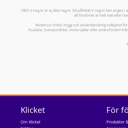
OBS! V-reg.nr är ej äkta reg.nr. Ett påhittat V-reg.nr kan anges 
att fordonet är helt nytt eller ha
Klicket.se
: Enkel, trygg och användarvänlig söktjänst fö
husbilar
,
transportbilar
,
motorcyklar
eller andra fordon frå
Klicket
För f
Om Klicket
Produkter &