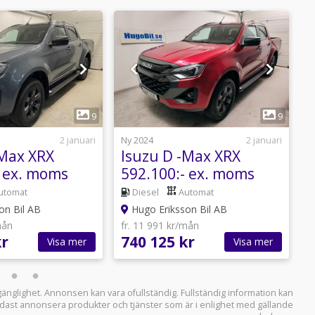
1
1
9
9
2 januari
Ny 2024
2 januari
N
-Max XRX
Isuzu D -Max XRX
I
- ex. moms
592.100:- ex. moms
 Edition 75år*
*Hugobil Edition 75år*
E
utomat
Diesel
Automat
on Bil AB
Hugo Eriksson Bil AB
mån
fr. 11 991 kr/mån
f
kr
740 125 kr
8
Visa mer
Visa mer
llgänglighet. Annonsen kan vara ofullständig. Fullständig information kan
 endast annonsera produkter och tjänster som är i enlighet med gällande