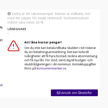
Detta är ett räkneexempel. Räntan är indikativ, hör
med din säljare för exakt räntenivå. Kontantinsatsen
måste vara minst 20 %.
%
LÅNEGIVARE
-
n
Att låna kostar pengar!
Om du inte kan betala tillbaka skulden i tid riskerar
du en betalningsanmärkning. Det kan leda till
svårigheter att få hyra bostad, teckna abonnemang
och få nya lån. För stöd, vänd dig till budget- och
skuldrådgivningen i din kommun. Kontaktuppgifter
finns på
konsumentverket.se
.
at
Ansök om lånelöfte