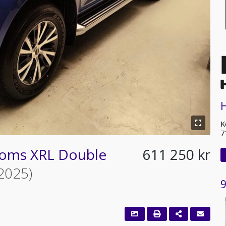
H
K
7
 moms XRL Double
611 250 kr
2025)
9