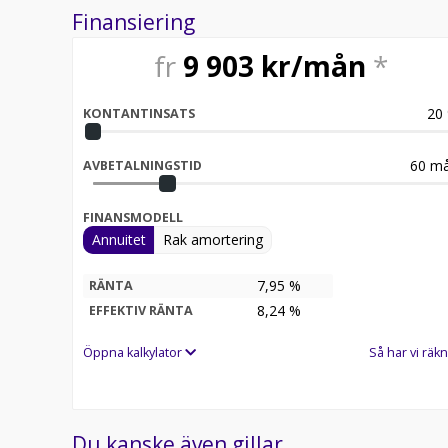
Finansiering
fr
9 903
kr/mån
*
20
KONTANTINSATS
60
må
AVBETALNINGSTID
FINANSMODELL
Annuitet
Rak amortering
7,95 %
RÄNTA
8,24
%
EFFEKTIV RÄNTA
Öppna kalkylator
Så har vi räkn
Du kanske även gillar