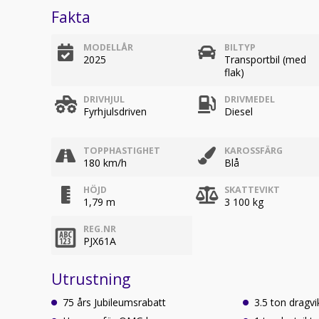
Fakta
MODELLÅR
BILTYP
2025
Transportbil (med
flak)
DRIVHJUL
DRIVMEDEL
Fyrhjulsdriven
Diesel
TOPPHASTIGHET
KAROSSFÄRG
180 km/h
Blå
HÖJD
SKATTEVIKT
1,79 m
3 100 kg
REG.NR
PJX61A
Utrustning
75 års Jubileumsrabatt
3.5 ton dragvi