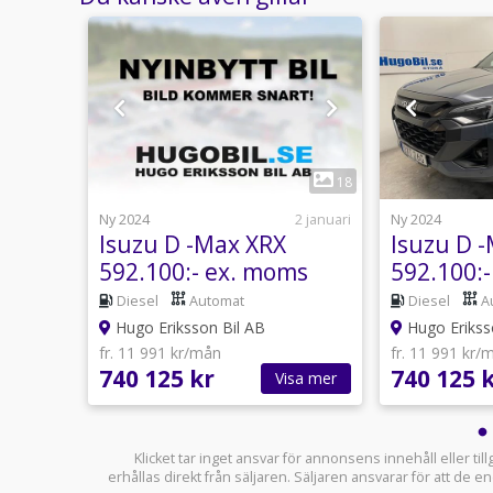
1
3
18
5 juni
Ny 2024
2 januari
Ny 2024
XRM
Isuzu D -Max XRX
Isuzu D 
ms
592.100:- ex. moms
592.100:
 75år*
*Hugobil Edition 75år*
*Hugobil
Diesel
Automat
Diesel
A
Hugo Eriksson Bil AB
Hugo Erikss
fr. 11 991 kr/mån
fr. 11 991 kr/
740 125 kr
740 125 
sa mer
Visa mer
Klicket tar inget ansvar för annonsens innehåll eller ti
erhållas direkt från säljaren. Säljaren ansvarar för att de