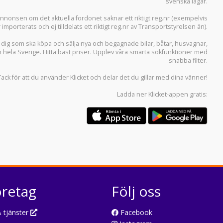
svenska lagar.
i annonsen om det aktuella fordonet saknar ett riktigt reg.nr (exempelvis
r importerats och ej tilldelats ett riktigt reg.nr av Transportstyrelsen än).
r dig som ska köpa och sälja
nya och begagnade bilar
,
båtar
,
husvagnar
,
n hela Sverige. Hitta bäst priser. Upplev våra smarta sökfunktioner med
snabba filter.
Tack för att du använder
Klicket
och delar det du gillar med dina vänner!
Ladda ner
Klicket-appen
gratis:
öretag
Följ oss
 tjänster
Facebook