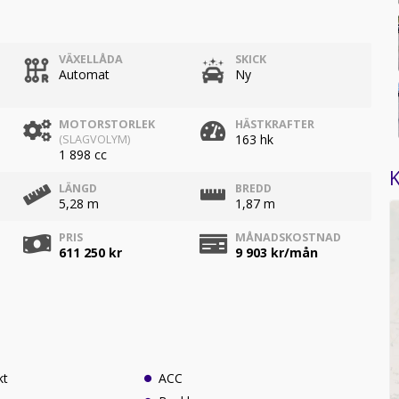
VÄXELLÅDA
SKICK
Automat
Ny
MOTORSTORLEK
HÄSTKRAFTER
163 hk
(SLAGVOLYM)
1 898 cc
K
LÄNGD
BREDD
5,28 m
1,87 m
PRIS
MÅNADSKOSTNAD
611 250 kr
9 903
kr/mån
kt
ACC