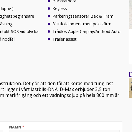
Backkamera
daptiv )
Keyless
stighetsbegränsare
Parkeringssensorer Bak & Fram
läsning
8” infotainment med pekskärm
ontakt SOS vid olycka
Trådlös Apple Carplay/Android Auto
 nödfall
Trailer assist
D
ruktion. Det gör att den tål att köras med tung last
rt ligger i vårt lastbils-DNA. D-Max erbjuder 3,5 ton
0 mm markfrigång och ett vadningsdjup på hela 800 mm är
NAMN
*