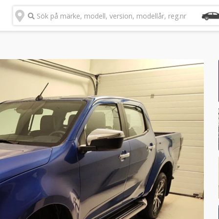
Sök på märke, modell, version, modellår, reg.nr