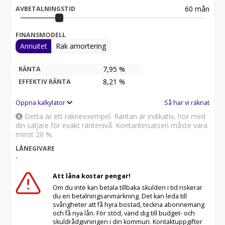
60
mån
AVBETALNINGSTID
FINANSMODELL
Annuitet
Rak amortering
7,95 %
RÄNTA
8,21
%
EFFEKTIV RÄNTA
Öppna kalkylator
Så har vi räknat
Detta är ett räkneexempel. Räntan är indikativ, hör med
din säljare för exakt räntenivå. Kontantinsatsen måste vara
minst 20 %.
LÅNEGIVARE
-
Att låna kostar pengar!
Om du inte kan betala tillbaka skulden i tid riskerar
du en betalningsanmärkning. Det kan leda till
svårigheter att få hyra bostad, teckna abonnemang
och få nya lån. För stöd, vänd dig till budget- och
skuldrådgivningen i din kommun. Kontaktuppgifter