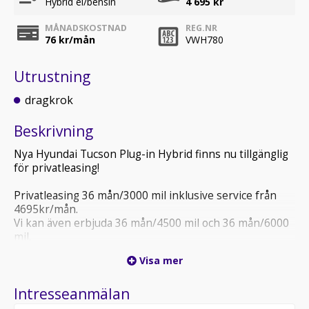
Hybrid el/bensin
4 695 kr
MÅNADSKOSTNAD
REG.NR
76
kr/mån
VWH780
Utrustning
dragkrok
Beskrivning
Nya Hyundai Tucson Plug-in Hybrid finns nu tillgänglig
för privatleasing!
Privatleasing 36 mån/3000 mil inklusive service från
4695kr/mån.
Vi kan även erbjuda 36 mån/4500 mil och 36 mån/6000
mil.
Visa mer
Det går självklart att lägga till; Metalliclack, vinterhjul
och andra tillbehör
Intresseanmälan
Är du intresserad av att boka en provkörning eller få