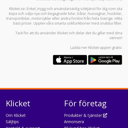
Klicket.se
: Enkel, trygg och användarvänlig söktjänst för dig som ska
köpa och sälja
nya och begagnade bilar
,
båtar
,
husvagnar
,
husbilar
,
transportbilar
,
motorcyklar
eller andra fordon från hela Sverige. Hitta
bäst priser. Upplev våra smarta sökfunktioner med snabba filter.
Tack för att du använder
Klicket
och delar det du gillar med dina
vänner!
Ladda ner
Klicket-appen
gratis:
Klicket
För företag
Om Klicket
Produkter & tjänster
Säljtips
Annonsera