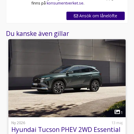
finns på
konsumentverket.se
.
Ansök om lånelöfte
Du kanske även gillar
1
1
l
Ny 2026
13 maj
Hyundai Tucson PHEV 2WD Essential