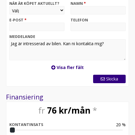
NÄR ÄR KÖPET AKTUELLT?
NAMN
*
ett prisförslag?
Då är ni varmt välkomna in till oss på BilByter!
Ni hittar oss på Bonnorpsgatan 6 i Linköping.
E-POST
*
TELEFON
MEDDELANDE
Visa fler fält
Skicka
Finansiering
fr
76
kr/mån
*
20
%
KONTANTINSATS