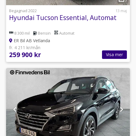
7
Begagnad 2022
13 maj
Hyundai Tucson Essential, Automat
8 300 mil
Bensin
Automat
ER Bil AB Vetlanda
fr. 4 211 kr/mån
259 900 kr
Visa mer