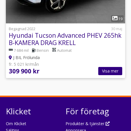
1
19
Begagnad 2022
30 maj
Hyundai Tucson Advanced PHEV 265hk
B-KAMERA DRAG KRELL
7 684 mil
Bensin
Automat
J BIL Frölunda
fr. 5 021 kr/mån
309 900 kr
Visa mer
Klicket
För företag
Om Klicket
Produkter & tjänster
Säljtips
Annonsera