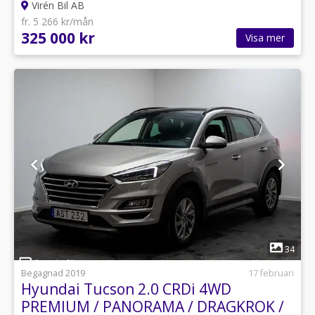
Virén Bil AB
fr. 5 266 kr/mån
325 000 kr
Visa mer
1
34
Begagnad 2019
17 februari
Hyundai Tucson 2.0 CRDi 4WD
PREMIUM / PANORAMA / DRAGKROK /