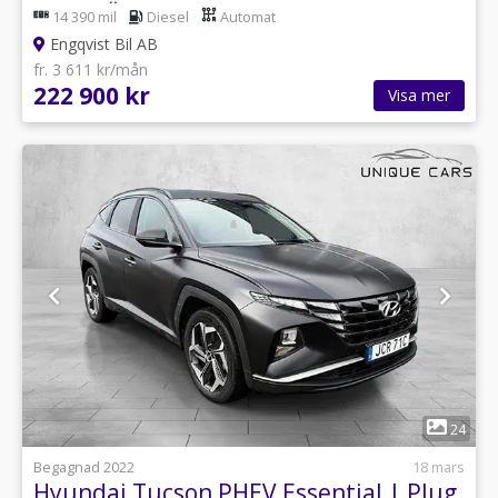
RATTVÄRME
14 390 mil
Diesel
Automat
Engqvist Bil AB
fr. 3 611 kr/mån
222 900 kr
Visa mer
1
24
Begagnad 2022
18 mars
Hyundai Tucson PHEV Essential | Plug