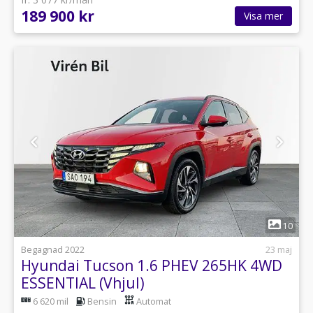
189 900 kr
Visa mer
1
10
Begagnad 2022
23 maj
Hyundai Tucson 1.6 PHEV 265HK 4WD
ESSENTIAL (Vhjul)
6 620 mil
Bensin
Automat