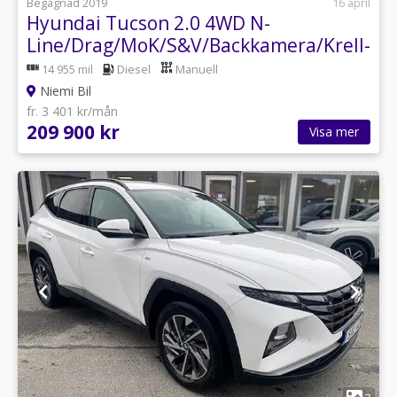
Begagnad 2019
16 april
Hyundai Tucson 2.0 4WD N-
Line/Drag/MoK/S&V/Backkamera/Krell-
ljud/Psens
14 955 mil
Diesel
Manuell
Niemi Bil
fr. 3 401 kr/mån
209 900 kr
Visa mer
1