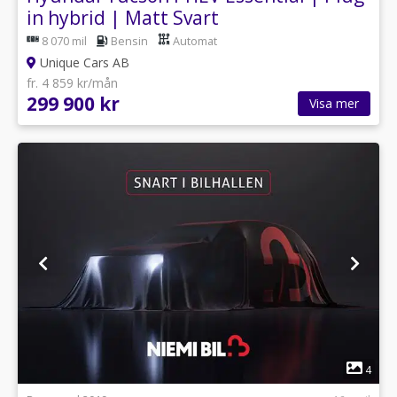
in hybrid | Matt Svart
8 070 mil
Bensin
Automat
Unique Cars AB
fr. 4 859 kr/mån
299 900 kr
Visa mer
1
4