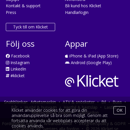
Kontakt & support
Bli kund hos Klicket
Press
Handlarlogin
Tyck till om Klicket
Följ oss
Appar
Facebook
iPhone & iPad (App Store)
Instagram
Android (Google Play)
LinkedIn
#klicket
Snabblänkar:
Arbetsmaskin
•
ATV & snöskoter
•
Bil
•
Buss
•
Båt
•
Husbil & husvagn
•
Hästbil & hästsläp
•
Lastbil
•
Klicket använder cookies för att göra din
OK
Motorcykel & moped
•
Släpfordon
användarupplevelse så bra som möjligt. Genom att
fortsätta använda vår webbplats accepterar du att
Fordonsköp online
•
Användarvillkor
•
Integritetspolicy & GDPR
•
cookies används.
Söktjänsten för Sveriges alla fordon
•
© 2026 Klicket.se