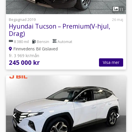
1
11
Begagnad 2019
26 maj
Hyundai Tucson – Premium(V-hjul,
Drag)
8 380 mil
Bensin
Automat
Finnvedens Bil Gislaved
fr. 3 969 kr/mån
245 000 kr
Visa mer