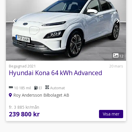
1
12
Begagnad 2021
20 mars
Hyundai Kona 64 kWh Advanced
10 185 mil
El
Automat
Roy Andersson Bilbolaget AB
fr. 3 885 kr/mån
239 800 kr
Visa mer