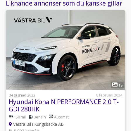
Liknande annonser som du kanske gillar
1
18
Begagnad 2022
8 februari 2024
Hyundai Kona N PERFORMANCE 2.0 T-
GDI 280HK
150 mil
Bensin
Automat
Västra Bil i Kungsbacka AB
fr. 5 993 kr/mån