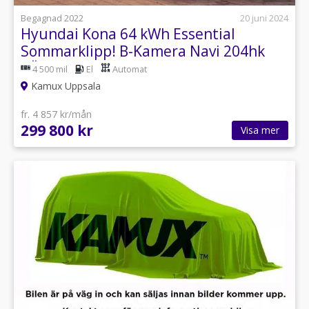
Begagnad 2022
20 juni 2024
Hyundai Kona 64 kWh Essential
Sommarklipp! B-Kamera Navi 204hk
RÄNTA 5.99%
4 500 mil
El
Automat
Kamux Uppsala
fr. 4 857 kr/mån
299 800 kr
Visa mer