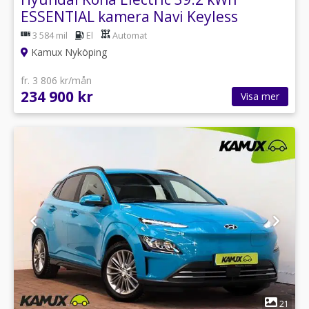
ESSENTIAL kamera Navi Keyless
3 584 mil
El
Automat
Kamux Nyköping
fr. 3 806 kr/mån
234 900 kr
Visa mer
1
21