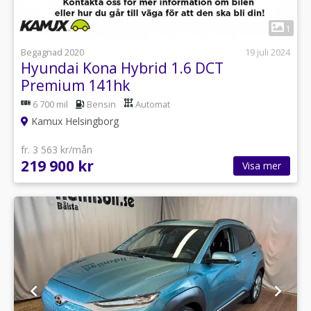
1
Begagnad 2020
19 juli 2024
Hyundai Kona Hybrid 1.6 DCT
Premium 141hk
6 700 mil
Bensin
Automat
Kamux Helsingborg
fr. 3 563 kr/mån
219 900 kr
Visa mer