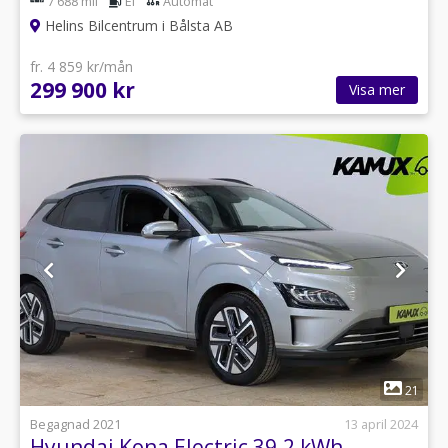
7 688 mil
El
Automat
Helins Bilcentrum i Bålsta AB
fr. 4 859 kr/mån
299 900 kr
Visa mer
1
21
Begagnad 2021
13 april 2024
Hyundai Kona Electric 39.2 kWh