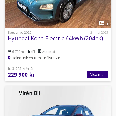
1
11
Begagnad 2020
21 maj 2025
Hyundai Kona Electric 64kWh (204hk)
6 700 mil
El
Automat
Helins Bilcentrum i Bålsta AB
fr. 3 725 kr/mån
229 900 kr
Visa mer