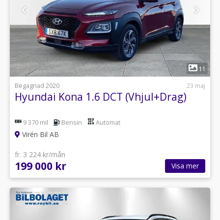
1
11
Begagnad 2020
23 maj
Hyundai Kona 1.6 DCT (Vhjul+Drag)
9 370 mil
Bensin
Automat
Virén Bil AB
fr. 3 224 kr/mån
199 000 kr
Visa mer