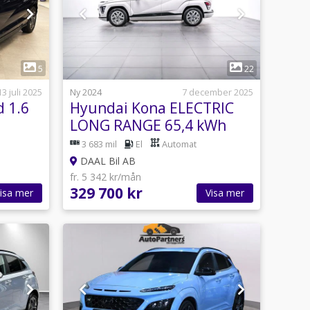
1
5
22
13 juli 2025
Ny 2024
7 december 2025
 1.6
Hyundai Kona ELECTRIC
LONG RANGE 65,4 kWh
218HK ESSENTIAL
3 683 mil
El
Automat
DAAL Bil AB
fr. 5 342 kr/mån
329 700 kr
isa mer
Visa mer