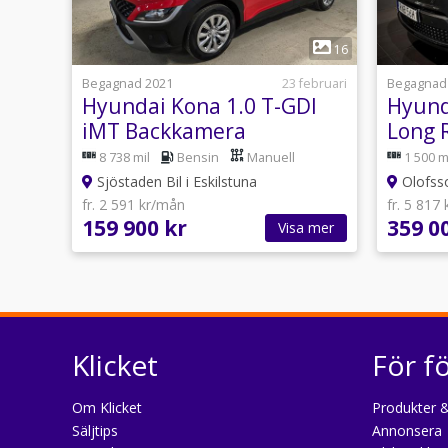
1
16
Begagnad 2021
23 februari
Begagnad
Hyundai Kona 1.0 T-GDI
Hyund
iMT Backkamera
Long 
Motorvärmare Carplay
8 738 mil
Bensin
Manuell
1 500 m
Sjöstaden Bil i Eskilstuna
Olofss
fr. 2 591 kr/mån
fr. 5 817
159 900 kr
359 0
Visa mer
Klicket
För f
Om Klicket
Produkter &
Säljtips
Annonsera