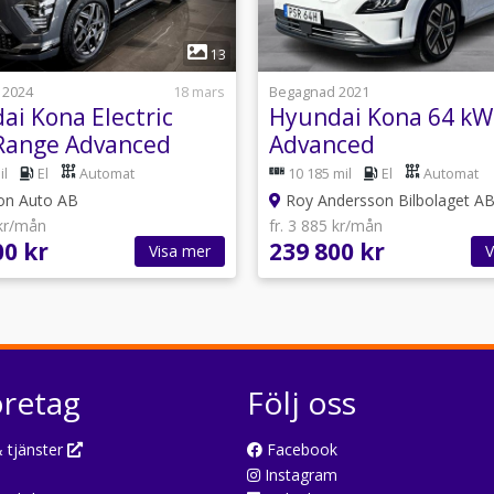
1
1
13
 2024
18 mars
Begagnad 2021
ai Kona Electric
Hyundai Kona 64 k
Range Advanced
Advanced
il
El
Automat
10 185 mil
El
Automat
on Auto AB
Roy Andersson Bilbolaget A
 kr/mån
fr. 3 885 kr/mån
00 kr
239 800 kr
Visa mer
V
öretag
Följ oss
 tjänster
Facebook
Instagram