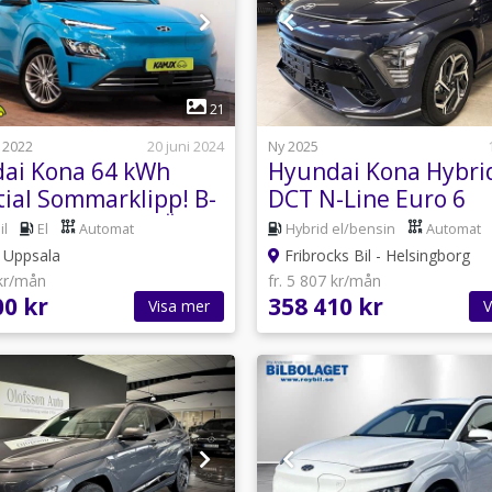
1
1
21
 2022
20 juni 2024
Ny 2025
ai Kona 64 kWh
Hyundai Kona Hybrid
tial Sommarklipp! B-
DCT N-Line Euro 6
a Navi 204hk RÄNTA
il
El
Automat
Hybrid el/bensin
Automat
Uppsala
Fribrocks Bil - Helsingborg
 kr/mån
fr. 5 807 kr/mån
00 kr
358 410 kr
Visa mer
V