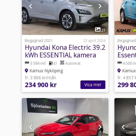
1
21
Begagnad 2021
13 april 2024
Begagnad
Hyundai Kona Electric 39.2
Hyund
kWh ESSENTIAL kamera
Essen
Navi Keyless
Kamer
3 584 mil
El
Automat
4 500 m
5.99%
Kamux Nyköping
Kamux 
fr. 3 806 kr/mån
fr. 4 857
234 900 kr
299 8
Visa mer