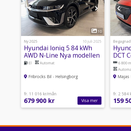
1
10
Ny 2025
10 juli 2025
Begagnad
Hyundai Ioniq 5 84 kWh
Hyund
AWD N-Line Nya modellen
DCT C
*Back
El
Automat
6 800 m
Automa
Fribrocks Bil - Helsingborg
Majas F
fr. 11 016 kr/mån
fr. 2 584
679 900 kr
159 5
Visa mer