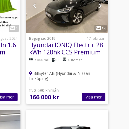
1
1
54
ugusti 2024
Begagnad 2019
17 februari
In 1.6
Hyundai IONIQ Electric 28
am
kWh 120hk CCS Premium
Navigation Backkamera
7 866 mil
El
Automat
BilByter AB (Hyundai & Nissan -
Linköping)
fr. 2 690 kr/mån
166 000 kr
isa mer
Visa mer