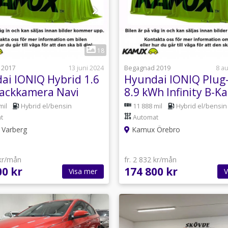
1
18
 2017
13 juni 2024
Begagnad 2019
8 a
ai IONIQ Hybrid 1.6
Hyundai IONIQ Plug-
ackkamera Navi
8.9 kWh Infinity B-K
Drag 164hk
mil
Hybrid el/bensin
11 888 mil
Hybrid el/bensin
t
Automat
Varberg
Kamux Örebro
 kr/mån
fr. 2 832 kr/mån
00 kr
174 800 kr
Visa mer
V