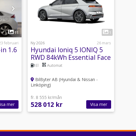
11
1
23 februari
Ny 2026
26 mars
in 1.6
Hyundai Ioniq 5 IONIQ 5
RWD 84kWh Essential Face
ullutrustad
Lift *FINANSKAMPANJ*
El
Automat
BilByter AB (Hyundai & Nissan -
Linköping)
fr. 8 555 kr/mån
528 012 kr
isa mer
Visa mer