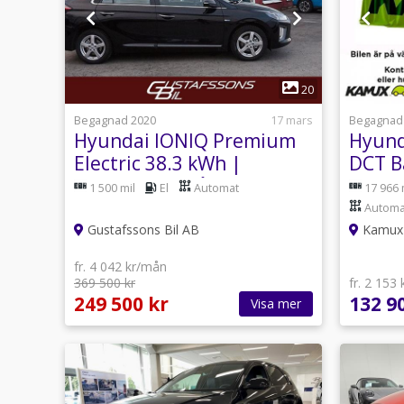
1
20
Begagnad 2020
17 mars
Begagnad
Hyundai IONIQ Premium
Hyund
Electric 38.3 kWh |
DCT B
Vinterhjul ingår
141hk
1 500 mil
El
Automat
17 966 
Automa
Gustafssons Bil AB
Kamux 
fr. 4 042 kr/mån
369 500 kr
fr. 2 153
249 500 kr
132 9
Visa mer