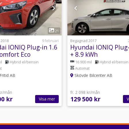
1
1
21
 2018
9 februari
Begagnad 2017
ai IONIQ Plug-in 1.6
Hyundai IONIQ Plug-
omfort Eco
+ 8.9 kWh
kamera *GPS
Premium/Automat/F
il
Hybrid el/bensin
16 900 mil
Hybrid el/bensin
t
Automat
ritid AB
Skövde Bilcenter AB
 kr/mån
fr. 2 098 kr/mån
00 kr
129 500 kr
Visa mer
V