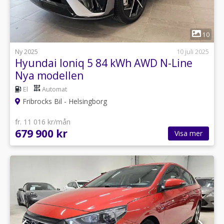
1
10
Ny 2025
10 juli 2025
Hyundai Ioniq 5 84 kWh AWD N-Line
Nya modellen
El
Automat
Fribrocks Bil - Helsingborg
fr. 11 016 kr/mån
679 900 kr
Visa mer