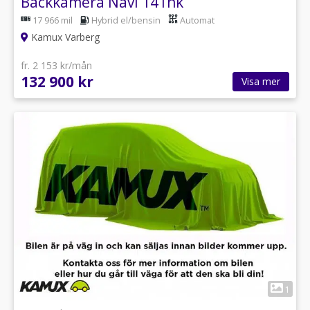
Backkamera Navi 141hk
17 966 mil
Hybrid el/bensin
Automat
Kamux Varberg
fr. 2 153 kr/mån
132 900 kr
Visa mer
1