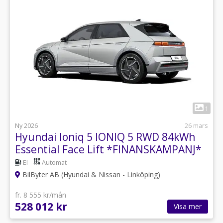
1
Ny 2026
26 mars
Hyundai Ioniq 5 IONIQ 5 RWD 84kWh
Essential Face Lift *FINANSKAMPANJ*
El
Automat
BilByter AB (Hyundai & Nissan - Linköping)
fr. 8 555 kr/mån
528 012 kr
Visa mer