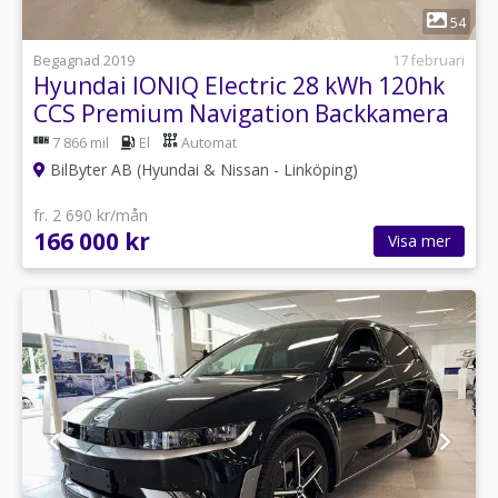
1
54
Begagnad 2019
17 februari
Hyundai IONIQ Electric 28 kWh 120hk
CCS Premium Navigation Backkamera
7 866 mil
El
Automat
BilByter AB (Hyundai & Nissan - Linköping)
fr. 2 690 kr/mån
166 000 kr
Visa mer