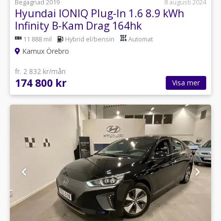
Begagnad 2019
8 augusti 2024
Hyundai IONIQ Plug-In 1.6 8.9 kWh
Infinity B-Kam Drag 164hk
11 888 mil
Hybrid el/bensin
Automat
Kamux Örebro
fr. 2 832 kr/mån
174 800 kr
Visa mer