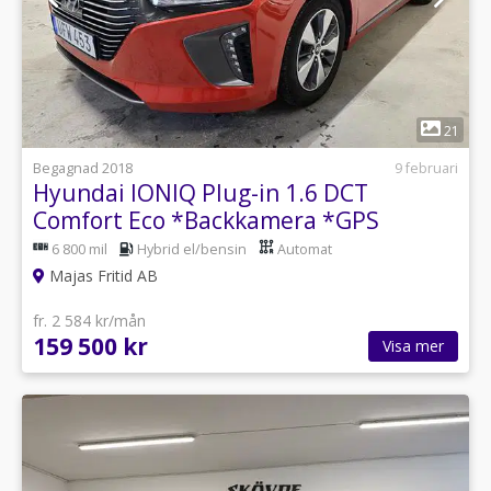
1
21
Begagnad 2018
9 februari
Hyundai IONIQ Plug-in 1.6 DCT
Comfort Eco *Backkamera *GPS
6 800 mil
Hybrid el/bensin
Automat
Majas Fritid AB
fr. 2 584 kr/mån
159 500 kr
Visa mer