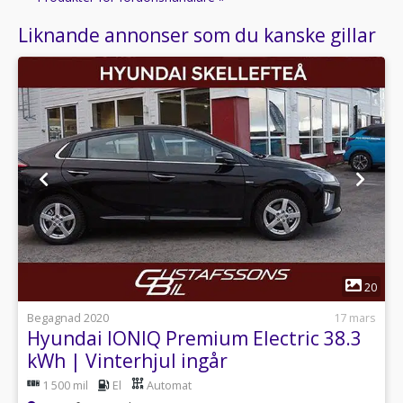
Liknande annonser som du kanske gillar
1
20
Begagnad 2020
17 mars
Hyundai IONIQ Premium Electric 38.3
kWh | Vinterhjul ingår
1 500 mil
El
Automat