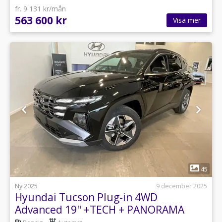
fr. 9 131 kr/mån
563 600 kr
Visa mer
1
45
Ny 2025
9 december 2025
Hyundai Tucson Plug-in 4WD
Advanced 19" +TECH + PANORAMA
Privatleasa!!