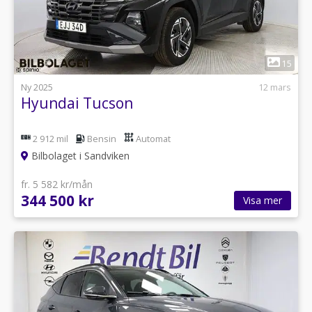
1
15
Ny 2025
12 mars
Hyundai Tucson
2 912 mil
Bensin
Automat
Bilbolaget i Sandviken
fr. 5 582 kr/mån
344 500 kr
Visa mer