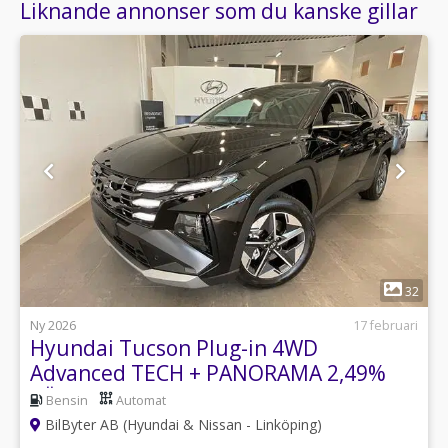
Liknande annonser som du kanske gillar
1
32
Ny 2026
17 februari
Hyundai Tucson Plug-in 4WD
Advanced TECH + PANORAMA 2,49%
RÄNTA!
Bensin
Automat
BilByter AB (Hyundai & Nissan - Linköping)