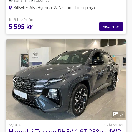
Bensin
Automat
BilByter AB (Hyundai & Nissan - Linköping)
fr. 91 kr/mån
5 595 kr
Visa mer
1
24
Ny 2026
17 februari
Hyundai Tucson PHEV 1,6T 288hk 4WD