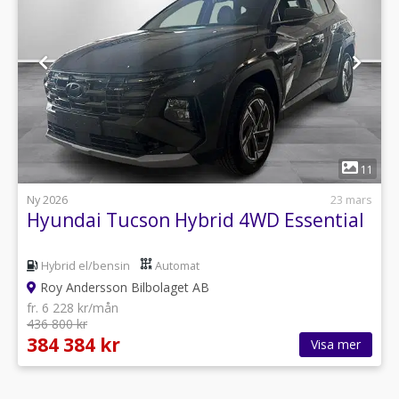
1
11
Ny 2026
23 mars
Hyundai Tucson Hybrid 4WD Essential
Hybrid el/bensin
Automat
Roy Andersson Bilbolaget AB
fr. 6 228 kr/mån
436 800 kr
384 384 kr
Visa mer