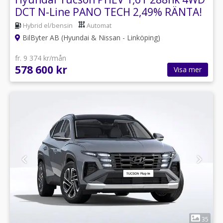
DCT N-Line PANO TECH 2,49% RÄNTA!
Hybrid el/bensin
Automat
BilByter AB (Hyundai & Nissan - Linköping)
fr. 9 374 kr/mån
578 600 kr
Visa mer
1
35