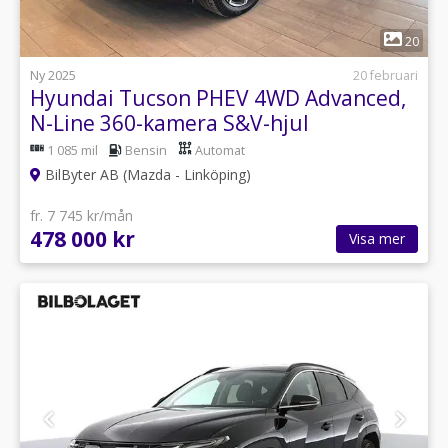
1
20
Ny 2025
20 februari
Hyundai Tucson PHEV 4WD Advanced,
N-Line 360-kamera S&V-hjul
1 085 mil
Bensin
Automat
BilByter AB (Mazda - Linköping)
fr. 7 745 kr/mån
478 000 kr
Visa mer