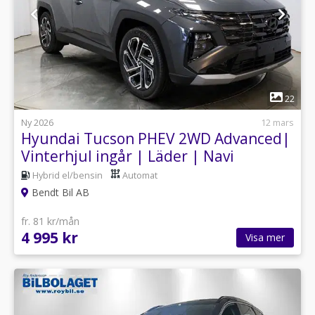
1
22
Ny 2026
12 mars
Hyundai Tucson PHEV 2WD Advanced|
Vinterhjul ingår | Läder | Navi
Hybrid el/bensin
Automat
Bendt Bil AB
fr. 81 kr/mån
4 995 kr
Visa mer