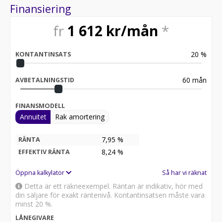
Finansiering
fr
1 612
kr/mån
*
20
%
KONTANTINSATS
60
mån
AVBETALNINGSTID
FINANSMODELL
Annuitet
Rak amortering
7,95 %
RÄNTA
8,24
%
EFFEKTIV RÄNTA
Öppna kalkylator
Så har vi räknat
Detta är ett räkneexempel. Räntan är indikativ, hör med
din säljare för exakt räntenivå. Kontantinsatsen måste vara
minst 20 %.
LÅNEGIVARE