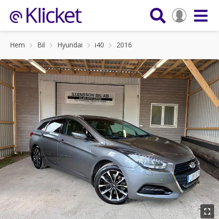
Hem
Bil
Hyundai
i40
2016