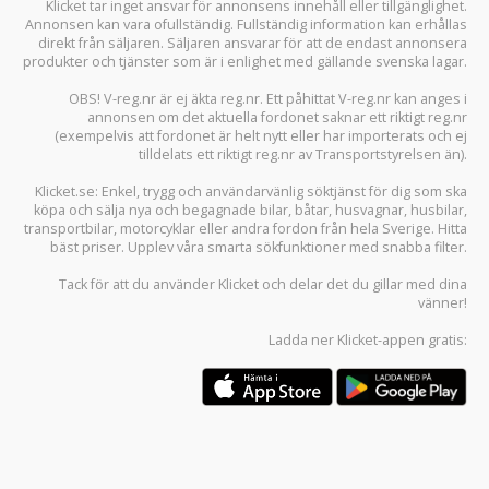
Klicket tar inget ansvar för annonsens innehåll eller tillgänglighet.
Annonsen kan vara ofullständig. Fullständig information kan erhållas
direkt från säljaren. Säljaren ansvarar för att de endast annonsera
produkter och tjänster som är i enlighet med gällande svenska lagar.
OBS! V-reg.nr är ej äkta reg.nr. Ett påhittat V-reg.nr kan anges i
annonsen om det aktuella fordonet saknar ett riktigt reg.nr
(exempelvis att fordonet är helt nytt eller har importerats och ej
tilldelats ett riktigt reg.nr av Transportstyrelsen än).
Klicket.se
: Enkel, trygg och användarvänlig söktjänst för dig som ska
köpa och sälja
nya och begagnade bilar
,
båtar
,
husvagnar
,
husbilar
,
transportbilar
,
motorcyklar
eller andra fordon från hela Sverige. Hitta
bäst priser. Upplev våra smarta sökfunktioner med snabba filter.
Tack för att du använder
Klicket
och delar det du gillar med dina
vänner!
Ladda ner
Klicket-appen
gratis: