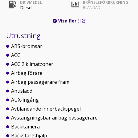
DRIVMEDEL
BRÄNSLEFÖRBRUKNING
Diesel
BLANDAD
Visa fler
(12)
Utrustning
ABS-bromsar
ACC
ACC 2 klimatzoner
Airbag förare
Airbag passagerare fram
Antisladd
AUX-ingång
Avbländande innerbackspegel
Avstängningsbar airbag passagerare
Backkamera
Backstartshjälp