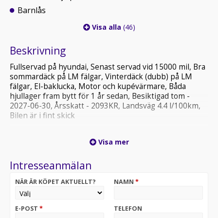
Barnlås
Visa alla
(46)
Beskrivning
Fullservad på hyundai, Senast servad vid 15000 mil, Bra
sommardäck på LM fälgar, Vinterdäck (dubb) på LM
fälgar, El-baklucka, Motor och kupévärmare, Båda
hjullager fram bytt för 1 år sedan, Besiktigad tom -
2027-06-30, Årsskatt - 2093KR, Landsväg 4.4 l/100km,
Bilen är i fint skick
Vi erbjuder 14 dagars gratis helförsäkring via Folksam
Visa mer
Finansiering via Mymoney, Svea och LF finans
Ring Emil på - 0736409056 för visning och funderingar
Intresseanmälan
NÄR ÄR KÖPET AKTUELLT?
NAMN
*
E-POST
*
TELEFON