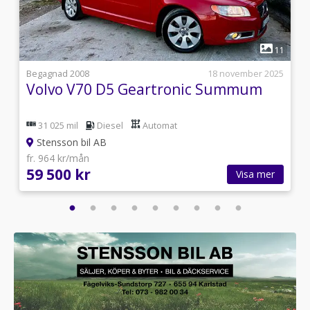
1
3
11
0
Begagnad 2008
18 november 2025
Volvo V70 D5 Geartronic Summum
31 025 mil
Diesel
Automat
Stensson bil AB
fr. 964 kr/mån
59 500 kr
Visa mer