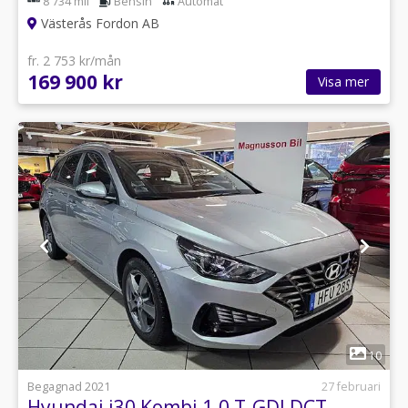
8 734 mil
Bensin
Automat
Västerås Fordon AB
fr. 2 753 kr/mån
169 900 kr
Visa mer
1
10
Begagnad 2021
27 februari
Hyundai i30 Kombi 1.0 T-GDI DCT