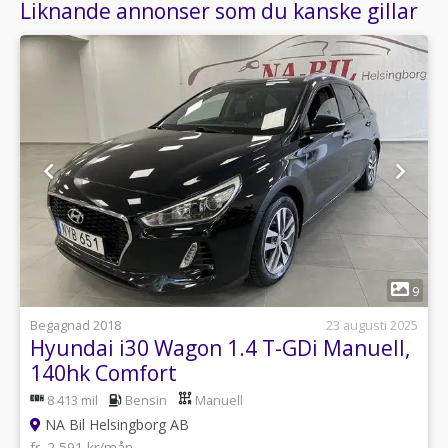
Liknande annonser som du kanske gillar
1
9
Begagnad 2018
23 augusti 2025
Hyundai i30 Wagon 1.4 T-GDi Manuell,
140hk Comfort
8 413 mil
Bensin
Manuell
NA Bil Helsingborg AB
fr. 2 591 kr/mån