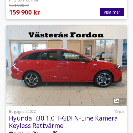
164 900 kr
159 900 kr
Visa mer
1
14
Begagnad 2022
15 juli
Hyundai i30 1.0 T-GDI N-Line Kamera
Keyless Rattvärme