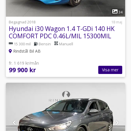
1
34
Begagnad 2018
18 maj
Hyundai i30 Wagon 1.4 T-GDi 140 HK
COMFORT PDC 0.46L/MIL 15300MIL
15 300 mil
Bensin
Manuell
Rindstål Bil AB
fr. 1 619 kr/mån
99 900 kr
Visa mer