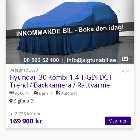
1
Begagnad 2020
2 juli
Hyundai i30 Kombi 1.4 T-GDi DCT
Trend / Backkamera / Rattvärme
9 500 mil
Bensin
Automat
Sigtuna Bil
fr. 2 753 kr/mån
169 900 kr
Visa mer