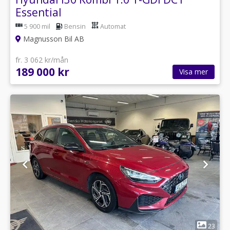
Essential
5 900 mil
Bensin
Automat
Magnusson Bil AB
fr. 3 062 kr/mån
189 000 kr
Visa mer
1
23