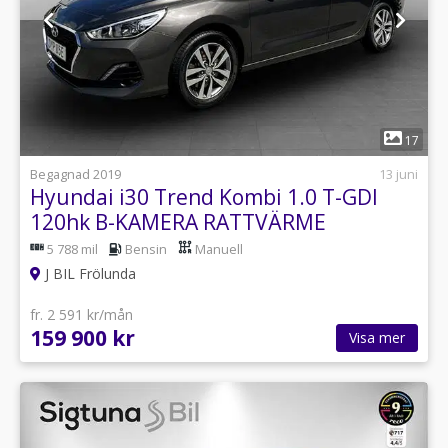
1
17
Begagnad 2019
13 juni
Hyundai i30 Trend Kombi 1.0 T-GDI
120hk B-KAMERA RATTVÄRME
5 788 mil
Bensin
Manuell
J BIL Frölunda
fr. 2 591 kr/mån
159 900 kr
Visa mer