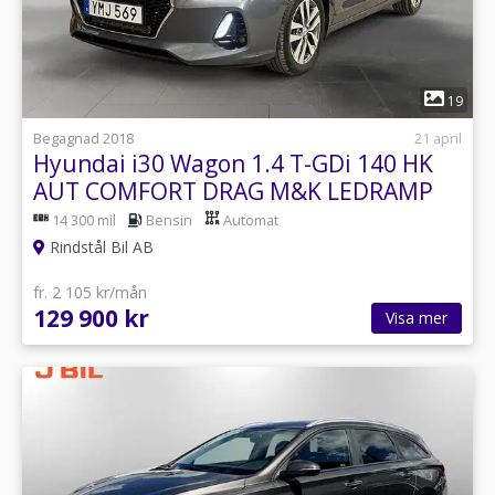
1
19
Begagnad 2018
21 april
Hyundai i30 Wagon 1.4 T-GDi 140 HK
AUT COMFORT DRAG M&K LEDRAMP
16"
14 300 mil
Bensin
Automat
Rindstål Bil AB
fr. 2 105 kr/mån
129 900 kr
Visa mer