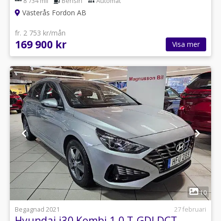
8 734 mil
Bensin
Automat
Västerås Fordon AB
fr. 2 753 kr/mån
169 900 kr
Visa mer
1
10
Begagnad 2021
27 februari
Hyundai i30 Kombi 1.0 T-GDI DCT