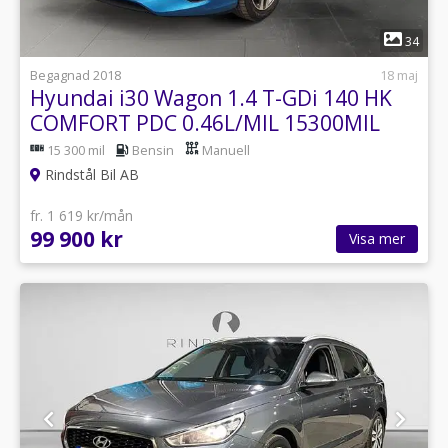
1
34
Begagnad 2018
18 maj
Hyundai i30 Wagon 1.4 T-GDi 140 HK
COMFORT PDC 0.46L/MIL 15300MIL
15 300 mil
Bensin
Manuell
Rindstål Bil AB
fr. 1 619 kr/mån
99 900 kr
Visa mer