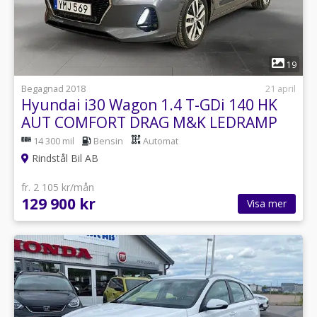
1
19
Begagnad 2018
21 april
Hyundai i30 Wagon 1.4 T-GDi 140 HK
AUT COMFORT DRAG M&K LEDRAMP
16"
14 300 mil
Bensin
Automat
Rindstål Bil AB
fr. 2 105 kr/mån
129 900 kr
Visa mer