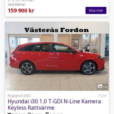
164 900 kr
159 900 kr
Visa mer
1
14
Begagnad 2022
15 juli
Hyundai i30 1.0 T-GDI N-Line Kamera
Keyless Rattvärme