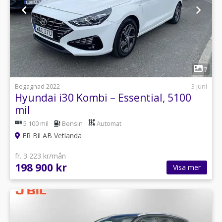
1
7
Begagnad 2022
3 juni
Hyundai i30 Kombi – Essential, 5100
mil
5 100 mil
Bensin
Automat
ER Bil AB Vetlanda
fr. 3 223 kr/mån
198 900 kr
Visa mer