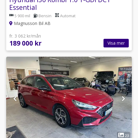
Essential
5 900 mil
Bensin
Automat
Magnusson Bil AB
fr. 3 062 kr/mån
189 000 kr
Visa mer
1
23