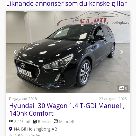
Liknande annonser som du kanske gillar
1
9
Begagnad 2018
23 augusti 2025
Hyundai i30 Wagon 1.4 T-GDi Manuell,
140hk Comfort
8 413 mil
Bensin
Manuell
NA Bil Helsingborg AB
fr. 2 591 kr/mån