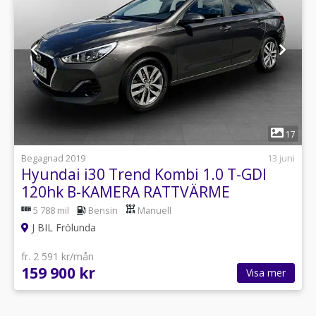
1
17
Begagnad 2019
13 juni
Hyundai i30 Trend Kombi 1.0 T-GDI
120hk B-KAMERA RATTVÄRME
5 788 mil
Bensin
Manuell
J BIL Frölunda
fr. 2 591 kr/mån
159 900 kr
Visa mer