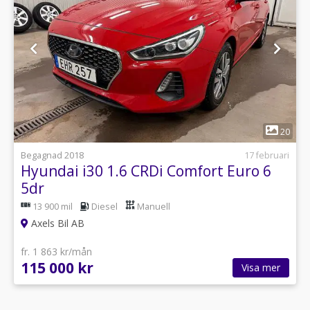
1
20
Begagnad 2018
17 februari
Hyundai i30 1.6 CRDi Comfort Euro 6
5dr
13 900 mil
Diesel
Manuell
Axels Bil AB
fr. 1 863 kr/mån
115 000 kr
Visa mer