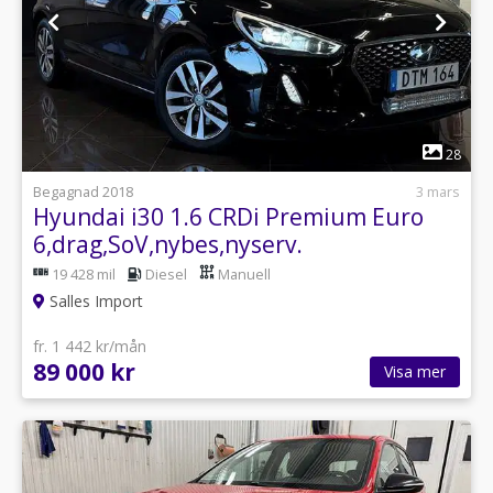
1
28
Begagnad 2018
3 mars
Hyundai i30 1.6 CRDi Premium Euro
6,drag,SoV,nybes,nyserv.
19 428 mil
Diesel
Manuell
Salles Import
fr. 1 442 kr/mån
89 000 kr
Visa mer