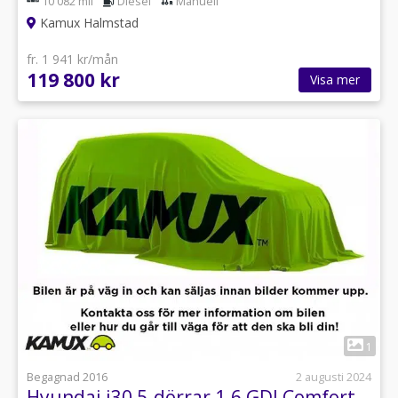
10 082 mil
Diesel
Manuell
Kamux Halmstad
fr. 1 941 kr/mån
119 800 kr
Visa mer
1
Begagnad 2016
2 augusti 2024
Hyundai i30 5-dörrar 1.6 GDI Comfort