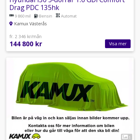
Drag PDC 135hk
9 860 mil
Bensin
Automat
Kamux Västerås
fr. 2 346 kr/mån
144 800 kr
Visa mer
1