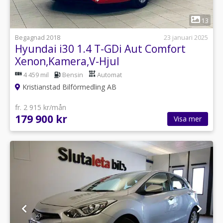
1
13
Begagnad 2018
23 januari 2025
Hyundai i30 1.4 T-GDi Aut Comfort
Xenon,Kamera,V-Hjul
4 459 mil
Bensin
Automat
Kristianstad Bilförmedling AB
fr. 2 915 kr/mån
179 900 kr
Visa mer