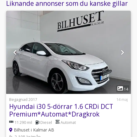
Liknande annonser som du kanske gillar
1
14
Begagnad 2017
14 maj
Hyundai i30 5-dörrar 1.6 CRDi DCT
Premium*Automat*Dragkrok
11 290 mil
Diesel
Automat
Bilhuset i Kalmar AB
fr. 2 105 kr/mån