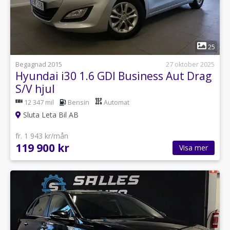
1
25
Begagnad 2015
27 oktober 2025
Hyundai i30 1.6 GDI Business Aut Drag
S/V hjul
12 347 mil
Bensin
Automat
Sluta Leta Bil AB
fr. 1 943 kr/mån
119 900 kr
Visa mer