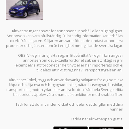
Klicket tar inget ansvar för annonsens innehåll eller tillgänglighet.
Annonsen kan vara ofullständig. Fullständig information kan erhållas
direkt från säljaren. Säljaren ansvarar för att de endast annonsera
produkter och tjänster som är i enlighet med gällande svenska lagar.
OBS! V-reg.nr är ej äkta reg.nr. Ett påhittat V-reg.nr kan anges i
annonsen om det aktuella fordonet saknar ett riktigt reg.nr
(exempelvis att fordonet är helt nytt eller har importerats och ej
tilldelats ett riktigt reg.nr av Transportstyrelsen än).
Klicket.se
: Enkel, trygg och användarvänlig söktjänst för dig som ska
köpa och sälja
nya och begagnade bilar
,
båtar
,
husvagnar
,
husbilar
,
transportbilar
,
motorcyklar
eller andra fordon från hela Sverige. Hitta
bäst priser. Upplev våra smarta sökfunktioner med snabba filter.
Tack för att du använder
Klicket
och delar det du gillar med dina
vänner!
Ladda ner
Klicket-appen
gratis: