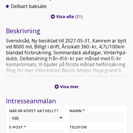
Delbart baksäte
Visa alla
(31)
Beskrivning
Svensksåd, Ny besiktad till 2027-05-31, Kamrem är bytt
vid 8000 mil, Billigt i drift, Årsskatt 360:-kr, 4,7L/100km
blandad förbrukning, Sommardäck alufälgar, Vinterhjul-
dubb, Delbetalning från 416:-kr per månad med 0:-kr
kontantinsats, Vi bjuder på första månad helförsäkring
Ring för mer information Besök Adress Hejargränd 6
Västerås, själv klart vi byter in din bil, Vi hjälper dig med
hitta bästa försäkring, öppet Mån-Fre 10:00-18:00 Lör
Visa mer
11:00-16:00, Men du kan alltid ringa och boka tid för
övriga tider. Tel: 021-21040 Mobil: 073 33 21040, Email:
Intresseanmälan
vasterasauto @ outlook.com
NÄR ÄR KÖPET AKTUELLT?
NAMN
*
E-POST
*
TELEFON