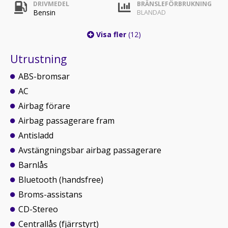
DRIVMEDEL
BRÄNSLEFÖRBRUKNING
Bensin
BLANDAD
Visa fler
(12)
Utrustning
ABS-bromsar
AC
Airbag förare
Airbag passagerare fram
Antisladd
Avstängningsbar airbag passagerare
Barnlås
Bluetooth (handsfree)
Broms-assistans
CD-Stereo
Centrallås (fjärrstyrt)