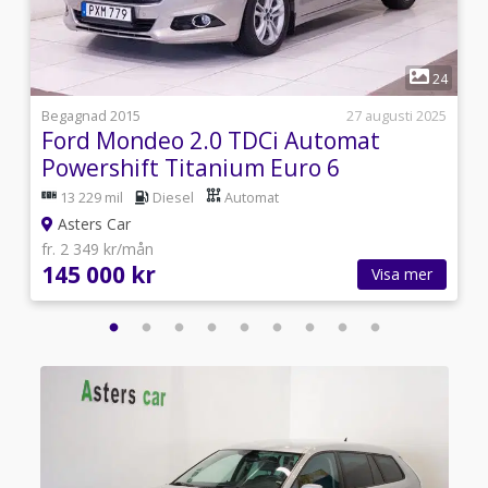
1
2
24
9
Begagnad 2015
27 augusti 2025
Ford Mondeo 2.0 TDCi Automat
Powershift Titanium Euro 6
13 229 mil
Diesel
Automat
Asters Car
fr. 2 349 kr/mån
145 000 kr
Visa mer