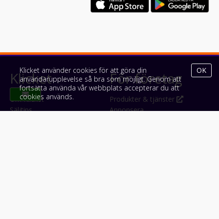
Klicket använder cookies för att göra din
OK
Klicket
För företag
användarupplevelse så bra som möjligt. Genom att
fortsätta använda vår webbplats accepterar du att
cookies används.
Om Klicket
Produkter & tjänster
Säljtips
Annonsera
Kontakt & support
Bli kund hos Klicket
Press
Handlarlogin
Tyck till om Klicket
Följ oss
Appar
Facebook
iPhone & iPad (App Store)
Instagram
Android (Google Play)