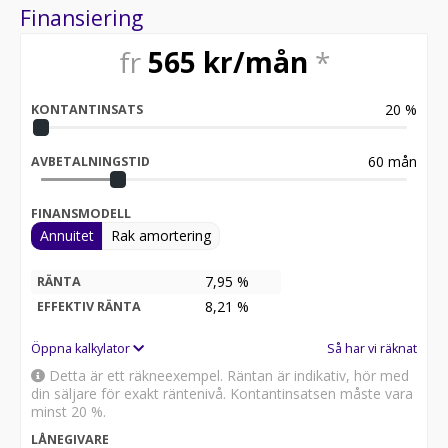
Finansiering
fr
565
kr/mån
*
20
%
KONTANTINSATS
60
mån
AVBETALNINGSTID
FINANSMODELL
Annuitet
Rak amortering
7,95 %
RÄNTA
8,21
%
EFFEKTIV RÄNTA
Öppna kalkylator
Så har vi räknat
Detta är ett räkneexempel. Räntan är indikativ, hör med
din säljare för exakt räntenivå. Kontantinsatsen måste vara
minst 20 %.
LÅNEGIVARE