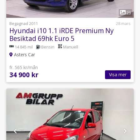
1
23
Begagnad 2011
28 mars
Hyundai i10 1.1 iRDE Premium Ny
Besiktad 69hk Euro 5
14 845 mil
Bensin
Manuell
Asters Car
fr. 565 kr/mån
34 900 kr
Visa mer