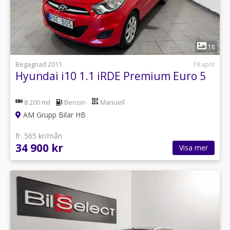
1
18
Begagnad 2011
19 april
Hyundai i10 1.1 iRDE Premium Euro 5
8 200 mil
Bensin
Manuell
AM Grupp Bilar HB
fr. 565 kr/mån
34 900 kr
Visa mer