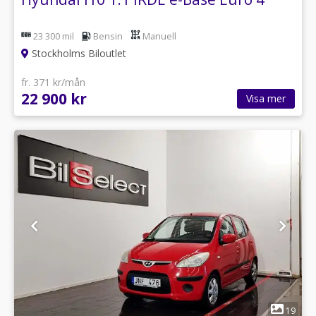
23 300 mil
Bensin
Manuell
Stockholms Biloutlet
fr. 371 kr/mån
22 900 kr
Visa mer
1
19