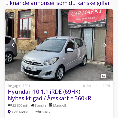
Liknande annonser som du kanske gillar
1
39
Begagnad 2011
6 december 2025
Hyundai i10 1.1 iRDE (69HK)
Nybesiktigad / Årsskatt = 360KR
22 800 mil
Bensin
Manuell
Car Markt i Örebro AB