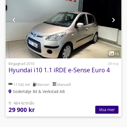
1
16
Begagnad 2010
28 maj
Hyundai i10 1.1 iRDE e-Sense Euro 4
11 542 mil
Bensin
Manuell
Södertälje Bil & Verkstad AB
fr. 484 kr/mån
29 900 kr
Visa mer