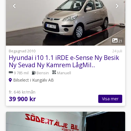
1
21
Begagnad 2010
24 juli
Hyundai i10 1.1 iRDE e-Sense Ny Besik
Ny Sevad Ny Kamrem LågMil..
9 785 mil
Bensin
Manuell
Bilselect i Kungälv AB
fr. 646 kr/mån
39 900 kr
Visa mer