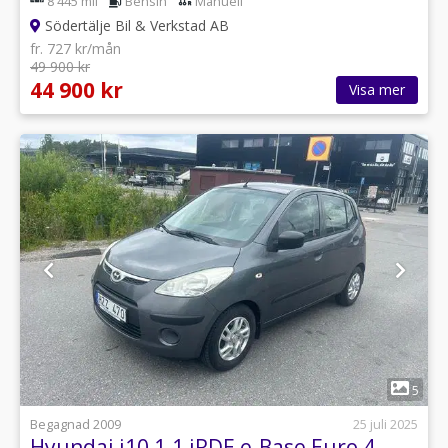
8 445 mil
Bensin
Manuell
Södertälje Bil & Verkstad AB
fr. 727 kr/mån
49 900 kr
44 900 kr
Visa mer
1
5
Begagnad 2009
25 juli 2025
Hyundai i10 1.1 iRDE e-Base Euro 4